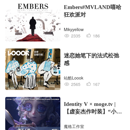
Embers#MVLAND嘻哈
狂欢派对
Mikyyellow
2335
186
迷恋她笔下的法式松弛
感
站酷Loook
2565
167
Identity V × moge.tv |
【虚妄杰作时装】“小女
孩”
魔格工作室