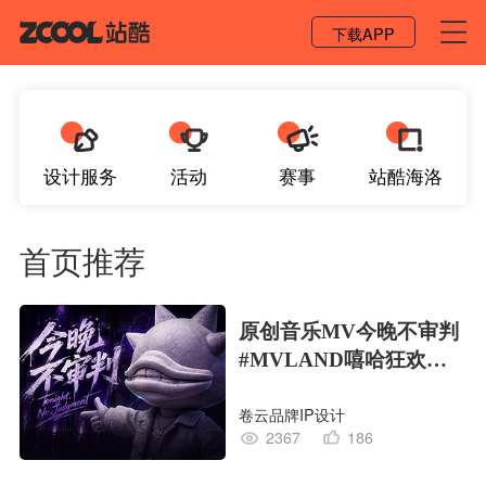
登录 / 注册
下载APP
设计服务
活动
赛事
站酷海洛
首页推荐
原创音乐MV今晚不审判
#MVLAND嘻哈狂欢派
对
卷云品牌IP设计
2367
186