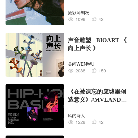
摄影师刘杨
1096
42
声音雕塑 - BIOART 《
向上声长 》
吴问WENWU
2088
159
《在被遗忘的废墟里创
造意义》#MVLAND嘻
哈狂欢派对
风的诗人
1228
42