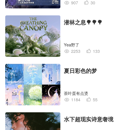
907
30
潜林之息🌳🌳🌳
Yea野了
2253
133
夏日彩色的梦
茶叶蛋有点烫
1184
55
水下超现实诗意奢境