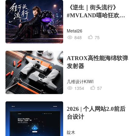
《逆生｜街头流行》
#MVLAND嘻哈狂欢派
对
Metal26
848
75
ATROX高性能海绵软弹
发射器
几维设计KIWI
1354
57
2026 | 个人网站2.0前后
台设计
靛木