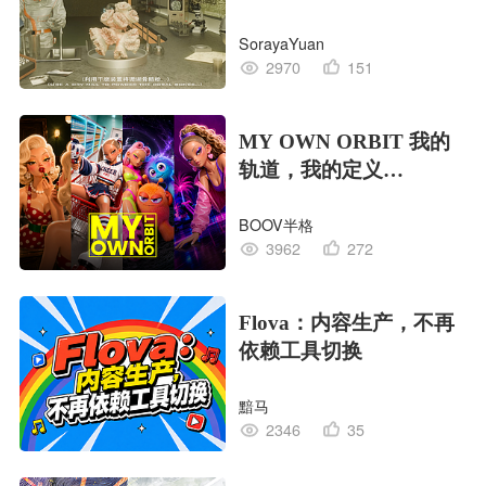
EDITION OF LIFE生命
SorayaYuan
的工业版本
2970
151
MY OWN ORBIT 我的
轨道，我的定义
#MVLAND嘻哈狂欢派
BOOV半格
对
3962
272
Flova：内容生产，不再
依赖工具切换
黯马
2346
35