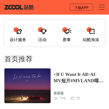
登录 / 注册
下载APP
设计服务
活动
赛事
站酷海洛
首页推荐
<If U Want It All>AI
MV短片#MVLAND嘻哈
狂欢派对
茶茶面
775
70