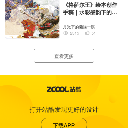
《格萨尔王》绘本创作
手稿｜水彩墨韵下的史
诗回响
月光下的懒猫一溪
2315
51
查看更多
打开站酷发现更好的设计
下载APP