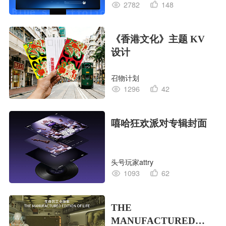
2782
148
《香港文化》主题 KV
设计
召物计划
1296
42
嘻哈狂欢派对专辑封面
头号玩家attry
1093
62
THE
MANUFACTURED