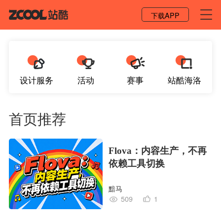
登录 / 注册
下载APP
设计服务
活动
赛事
站酷海洛
首页推荐
Flova：内容生产，不再
依赖工具切换
黯马
509
1