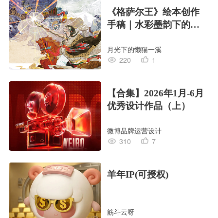
《格萨尔王》绘本创作
手稿｜水彩墨韵下的史
诗回响
月光下的懒猫一溪
220
1
【合集】2026年1月-6月
优秀设计作品（上）
微博品牌运营设计
310
7
羊年IP(可授权)
筋斗云呀