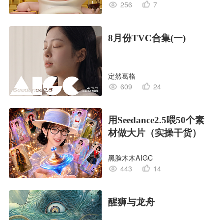
256
7
8月份TVC合集(一)
定然葛格
609
24
用Seedance2.5喂50个素
材做大片（实操干货）
黑脸木木AIGC
443
14
醒狮与龙舟