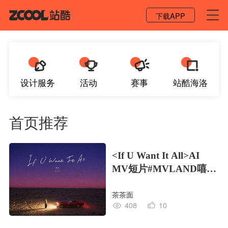
登录 / 注册
下载APP
设计服务
活动
赛事
站酷海洛
首页推荐
<If U Want It All>AI
MV短片#MVLAND嘻哈
狂欢派对
茶茶面
408
10