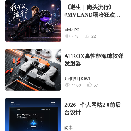
《逆生｜街头流行》
#MVLAND嘻哈狂欢派
对
Metal26
478
22
ATROX高性能海绵软弹
发射器
几维设计KIWI
1180
57
2026 | 个人网站2.0前后
台设计
靛木