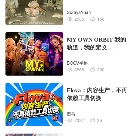
EDITION OF LIFE生命
SorayaYuan
的工业版本
2585
150
MY OWN ORBIT 我的
轨道，我的定义
#MVLAND嘻哈狂欢派
BOOV半格
对
3888
220
Flova：内容生产，不再
依赖工具切换
黯马
2337
35