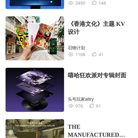
2450
148
《香港文化》主题 KV
设计
召物计划
1168
41
嘻哈狂欢派对专辑封面
头号玩家attry
976
61
THE
MANUFACTURED