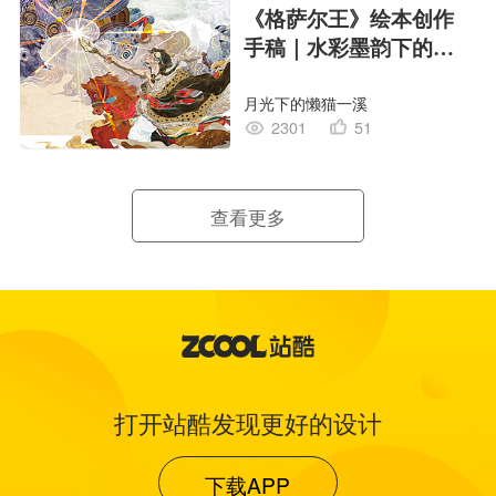
《格萨尔王》绘本创作
手稿｜水彩墨韵下的史
诗回响
月光下的懒猫一溪
2301
51
查看更多
打开站酷发现更好的设计
下载APP