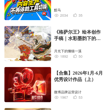
黯马
2034
35
《格萨尔王》绘本创作
手稿｜水彩墨韵下的史
诗回响
月光下的懒猫一溪
1892
50
【合集】2026年1月-6月
优秀设计作品（上）
微博品牌运营设计
1967
53