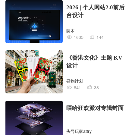
2026 | 个人网站2.0前后
台设计
靛木
1635
144
《香港文化》主题 KV
设计
召物计划
841
38
嘻哈狂欢派对专辑封面
头号玩家attry