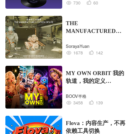
730
60
THE
MANUFACTURED
EDITION OF LIFE生命
SorayaYuan
的工业版本
1678
142
MY OWN ORBIT 我的
轨道，我的定义
#MVLAND嘻哈狂欢派
BOOV半格
对
3458
139
Flova：内容生产，不再
依赖工具切换