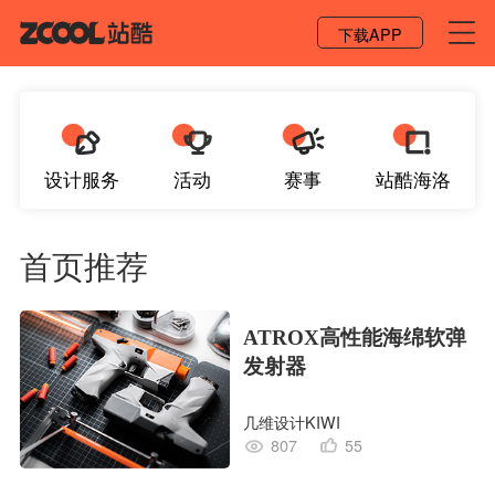
登录 / 注册
下载APP
设计服务
活动
赛事
站酷海洛
首页推荐
ATROX高性能海绵软弹
发射器
几维设计KIWI
807
55