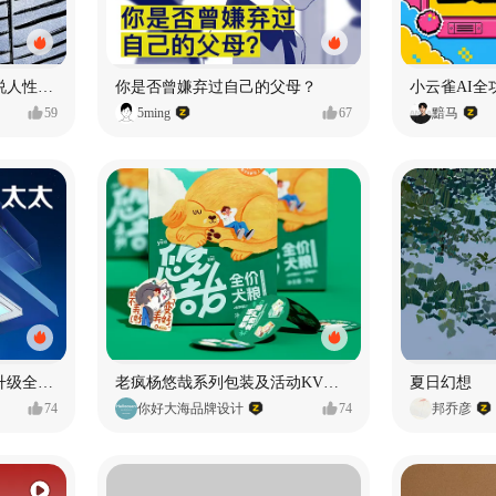
漫画：品读东野圭吾，画说人性百态
你是否曾嫌弃过自己的父母？
小云雀AI全
59
5ming
67
黯马
好太太品牌视觉全域形象升级全案【潜云品牌】
老疯杨悠哉系列包装及活动KV设计
夏日幻想
74
你好大海品牌设计
74
邦乔彦