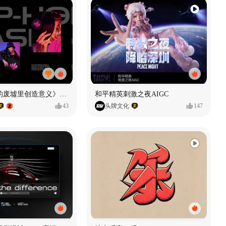
《在被遗忘的废墟里创造意义》#MVLAND嘻哈狂欢派对
和平精英刺激之夜AIGC
43
头牌文化
147