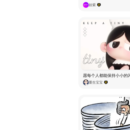
娃紫
重生宝宝