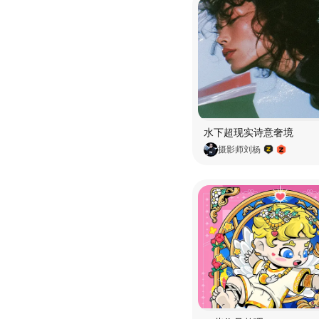
水下超现实诗意奢境
摄影师刘杨