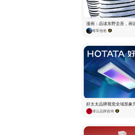
将军他爸
潜云品牌咨询