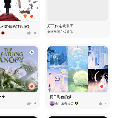
好工作这就来了~
MVLAND嘻哈狂欢派对
老板组团在线等你
188
🌳
夏日彩色的梦
134
茶叶蛋有点烫
55