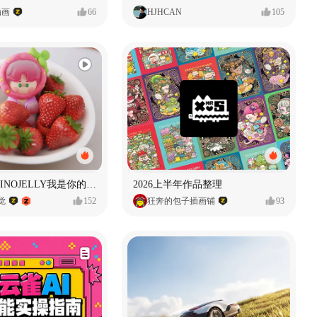
插画
66
HJHCAN
105
泡泡玛特｜PINOJELLY我是你的娃娃系列
2026上半年作品整理
视觉
152
狂奔的包子插画铺
93