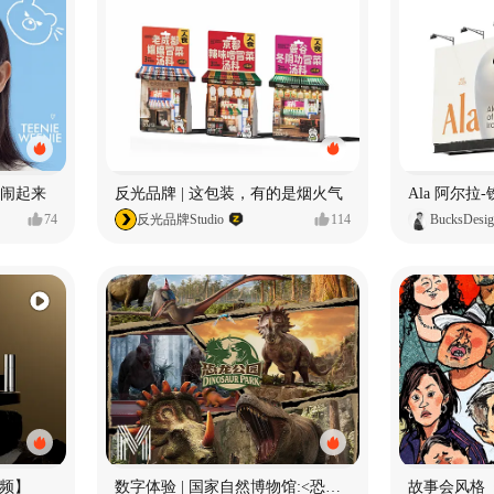
小熊闹起来
反光品牌 | 这包装，有的是烟火气
74
反光品牌Studio
114
BucksDesi
频】
数字体验 | 国家自然博物馆:<恐龙公园>沉浸特展
故事会风格