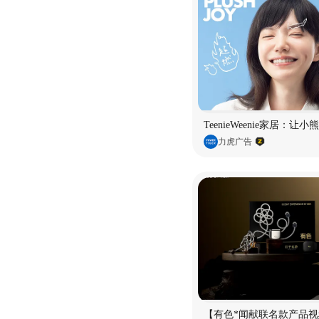
TeenieWeenie家居：让
力虎广告
【有色*闻献联名款产品视