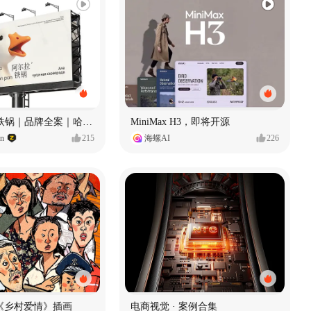
Ala 阿尔拉-铁锅｜品牌全案｜哈尔滨
MiniMax H3，即将开源
gn
215
海螺AI
226
《乡村爱情》插画
电商视觉 · 案例合集