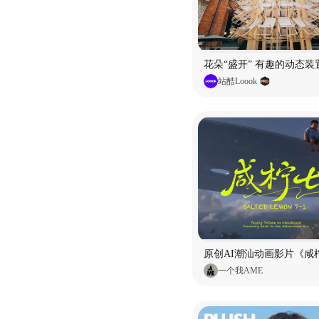
花朵“盛开” 有趣的动态装
站酷Loook
原创AI潮汕动画影片《咸柠
一个我AME