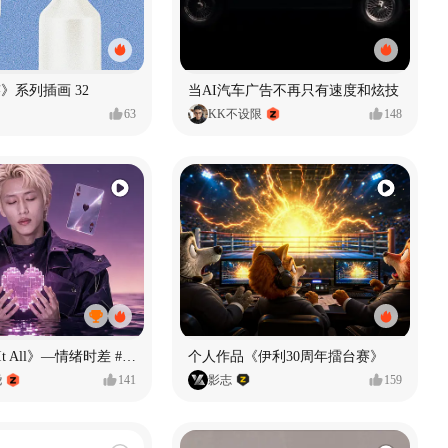
痕迹》系列插画 32
当AI汽车广告不再只有速度和炫技
63
KK不设限
148
《If U Want It All》—情绪时差 #MVLAND嘻哈狂欢派对
个人作品《伊利30周年擂台赛》
尧
141
影志
159