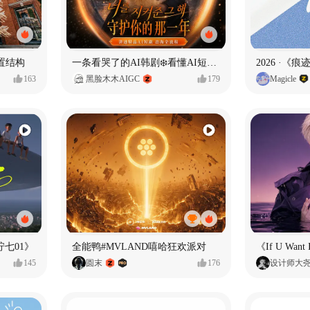
置结构
一条看哭了的AI韩剧❄️看懂AI短剧出海全流程
2026 ·《
163
黑脸木木AIGC
179
Magicle
七01》
全能鸭#MVLAND嘻哈狂欢派对
145
圆末
176
设计师大