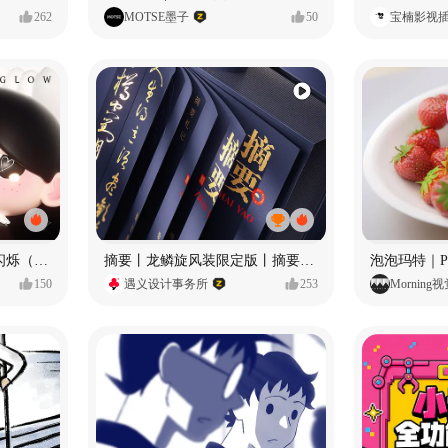
262
MOTSE墨子
50
宝楠影视
愿每个人都能保持小小的闪烁（IP可授权）
摘要丨龙鳞旋风装限定版丨摘要的比赛里 看谁卷s谁！
150
遇义设计事务所
253
Morning