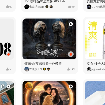
15° 咖啡品牌全案✖️GBS.Lab
60
张家培Brand
69
UUNN优
骸光·永夜思想者手办模型
53
香蕉皮109
149
pigeonstudi