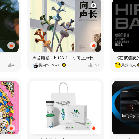
声音雕塑 - BIOART 《 向上声长 》
42
吴问WENWU
159
风的诗人