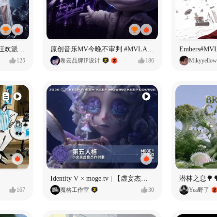
ECLIPSE #MVLAND嘻哈狂欢派对 女团MV
原创音乐MV今晚不审判 #MVLAND嘻哈狂欢派对
Embers#
125
卷云品牌IP设计
186
Mikyyellow
Identity V × moge.tv | 【虚妄杰作时装】“小女孩”
潜林之息🌳
167
魔格工作室
30
Yea野了