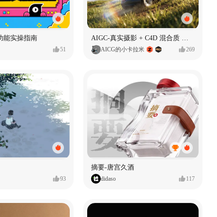
功能实操指南
AIGC-真实摄影 + C4D 混合质 能让 AI 产品图更好吗?
51
AICG的小卡拉米
269
摘要-唐宫久酒
93
didaso
117