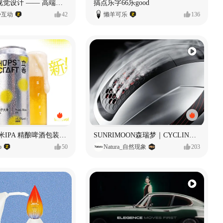
奥捷龙官网视觉设计 —— 高端网站建设
搞点乐字66乐good
势互动
42
懒羊可乐
136
立吞 柚子大米IPA 精酿啤酒包装设计
SUNRIMOON森瑞梦｜CYCLING HELMET CG｜气动骑行头盔
o
50
Natura_自然现象
203