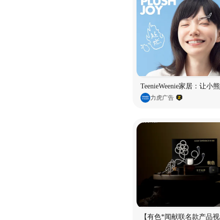
TeenieWeenie家居：让
力虎广告
【有色*闻献联名款产品视