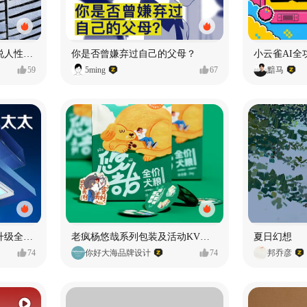
漫画：品读东野圭吾，画说人性百态
你是否曾嫌弃过自己的父母？
小云雀AI全
59
5ming
67
黯马
好太太品牌视觉全域形象升级全案【潜云品牌】
老疯杨悠哉系列包装及活动KV设计
夏日幻想
74
你好大海品牌设计
74
邦乔彦