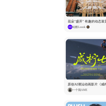
花朵“盛开” 有趣的动态装
站酷Loook
原创AI潮汕动画影片《咸柠
一个我AME