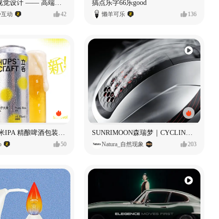
奥捷龙官网视觉设计 —— 高端网站建设
搞点乐字66乐good
势互动
42
懒羊可乐
136
立吞 柚子大米IPA 精酿啤酒包装设计
SUNRIMOON森瑞梦｜CYCLING HELMET CG｜气动骑行头盔
o
50
Natura_自然现象
203