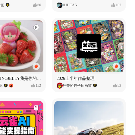
插画
66
HJHCAN
105
泡泡玛特｜PINOJELLY我是你的娃娃系列
2026上半年作品整理
视觉
152
狂奔的包子插画铺
93