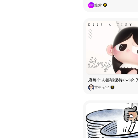
娃紫
重生宝宝