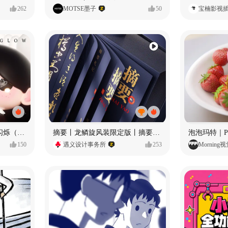
262
MOTSE墨子
50
宝楠影视
愿每个人都能保持小小的闪烁（IP可授权）
摘要丨龙鳞旋风装限定版丨摘要的比赛里 看谁卷s谁！
150
遇义设计事务所
253
Morning