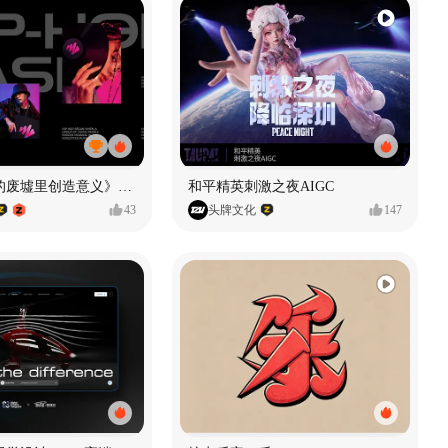
《在被遗忘的废墟里创造意义》#MVLAND嘻哈狂欢派对
和平精英刺激之夜AIGC
43
头牌文化
147