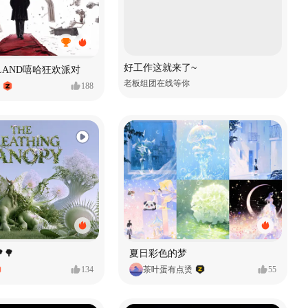
好工作这就来了~
MVLAND嘻哈狂欢派对
老板组团在线等你
188
🌳
夏日彩色的梦
134
茶叶蛋有点烫
55