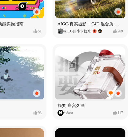
功能实操指南
AIGC-真实摄影 + C4D 混合质 能让 AI 产品图更好吗?
51
AICG的小卡拉米
269
摘要-唐宫久酒
93
didaso
117