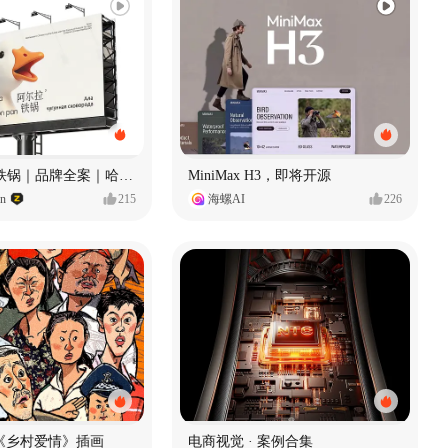
Ala 阿尔拉-铁锅｜品牌全案｜哈尔滨
MiniMax H3，即将开源
gn
215
海螺AI
226
《乡村爱情》插画
电商视觉 · 案例合集