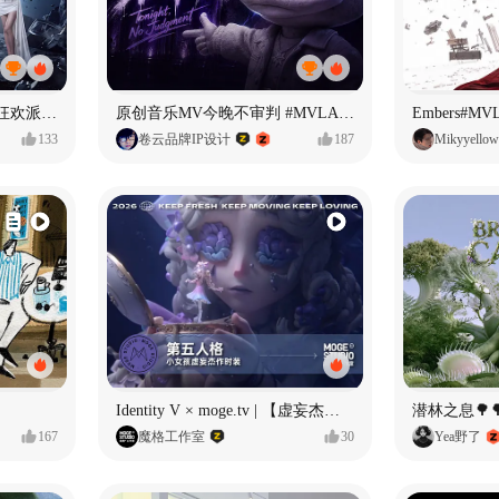
ECLIPSE #MVLAND嘻哈狂欢派对 女团MV
原创音乐MV今晚不审判 #MVLAND嘻哈狂欢派对
Embers#
133
卷云品牌IP设计
187
Mikyyellow
Identity V × moge.tv | 【虚妄杰作时装】“小女孩”
潜林之息🌳
167
魔格工作室
30
Yea野了