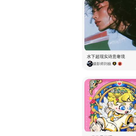
水下超现实诗意奢境
摄影师刘杨