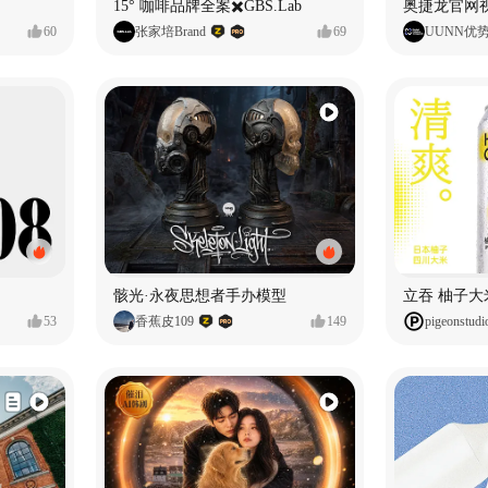
15° 咖啡品牌全案✖️GBS.Lab
60
张家培Brand
69
UUNN优
骸光·永夜思想者手办模型
53
香蕉皮109
149
pigeonstudi