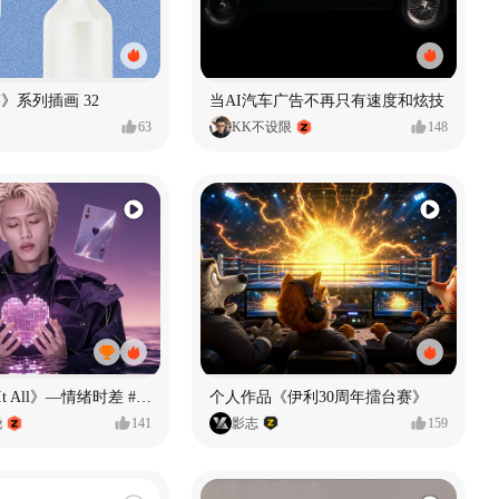
痕迹》系列插画 32
当AI汽车广告不再只有速度和炫技
63
KK不设限
148
《If U Want It All》—情绪时差 #MVLAND嘻哈狂欢派对
个人作品《伊利30周年擂台赛》
尧
141
影志
159