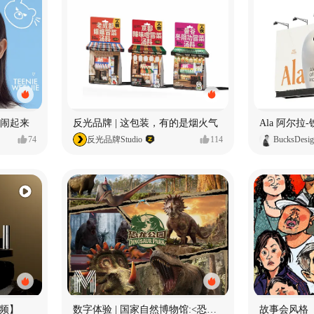
小熊闹起来
反光品牌 | 这包装，有的是烟火气
74
反光品牌Studio
114
BucksDesi
频】
数字体验 | 国家自然博物馆:<恐龙公园>沉浸特展
故事会风格