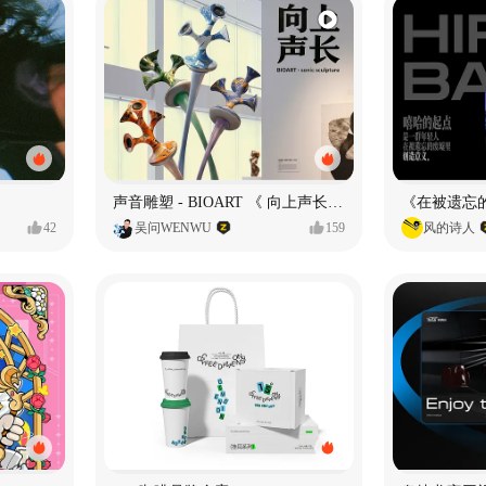
声音雕塑 - BIOART 《 向上声长 》
42
吴问WENWU
159
风的诗人