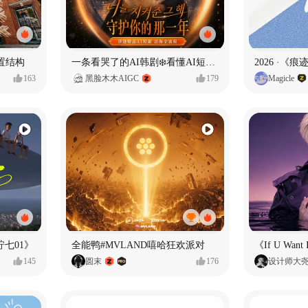
置结构
一条看哭了的AI韩剧❄️看懂AI短剧出海全流程
2026 ·《
163
黑脸木木AIGC
179
Magicle
七01》
全能鸭#MVLAND嘻哈狂欢派对
145
圆末
176
设计师大