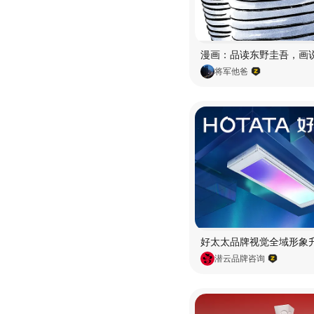
将军他爸
潜云品牌咨询