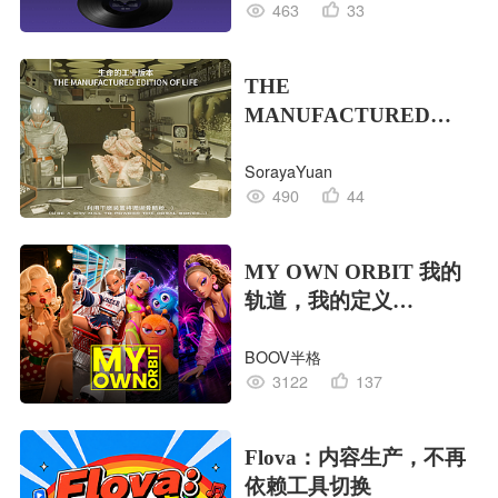
463
33
THE
MANUFACTURED
EDITION OF LIFE生命
SorayaYuan
的工业版本
490
44
MY OWN ORBIT 我的
轨道，我的定义
#MVLAND嘻哈狂欢派
BOOV半格
对
3122
137
Flova：内容生产，不再
依赖工具切换