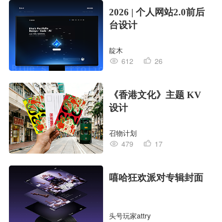
2026 | 个人网站2.0前后
台设计
靛木
612
26
《香港文化》主题 KV
设计
召物计划
479
17
嘻哈狂欢派对专辑封面
头号玩家attry