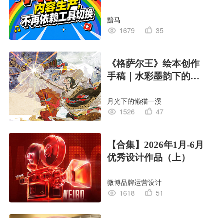
黯马
1679
35
《格萨尔王》绘本创作
手稿｜水彩墨韵下的史
诗回响
月光下的懒猫一溪
1526
47
【合集】2026年1月-6月
优秀设计作品（上）
微博品牌运营设计
1618
51