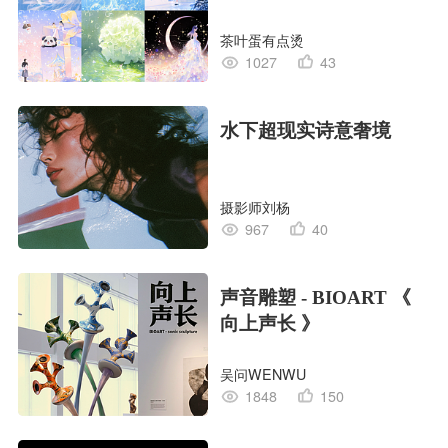
茶叶蛋有点烫
1027
43
水下超现实诗意奢境
摄影师刘杨
967
40
声音雕塑 - BIOART 《
向上声长 》
吴问WENWU
1848
150