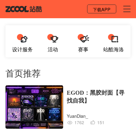
登录 / 注册
下载APP
设计服务
活动
赛事
站酷海洛
首页推荐
EGOD：黑胶封面【寻
找自我】
YuanDian_
1762
151