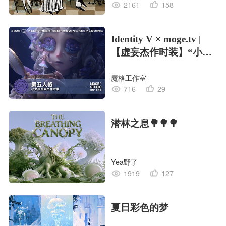
2161
158
Identity V × moge.tv |
【虚妄杰作时装】“小女
孩”
魔格工作室
716
29
潜林之息🌳🌳🌳
Yea野了
1919
127
夏日彩色的梦