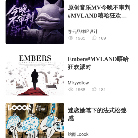
原创音乐MV今晚不审判
#MVLAND嘻哈狂欢派
对
卷云品牌IP设计
1965
169
Embers#MVLAND嘻哈
狂欢派对
Mikyyellow
1968
181
迷恋她笔下的法式松弛
感
站酷Loook