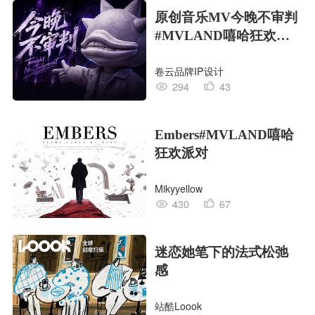
原创音乐MV今晚不审判
#MVLAND嘻哈狂欢派
对
卷云品牌IP设计
294
43
Embers#MVLAND嘻哈
狂欢派对
Mikyyellow
430
67
迷恋她笔下的法式松弛
感
站酷Loook