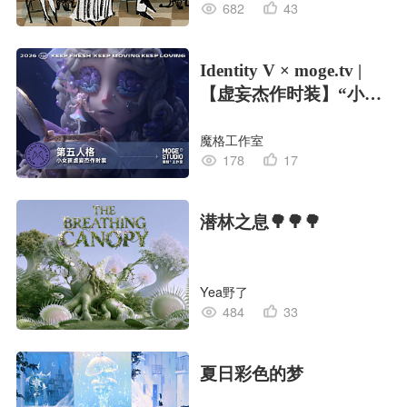
682
43
Identity V × moge.tv |
【虚妄杰作时装】“小女
孩”
魔格工作室
178
17
潜林之息🌳🌳🌳
Yea野了
484
33
夏日彩色的梦