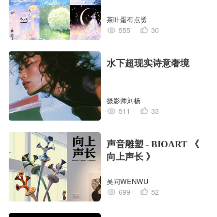
茶叶蛋有点烫
555
30
水下超现实诗意奢境
摄影师刘杨
511
33
声音雕塑 - BIOART 《
向上声长 》
吴问WENWU
699
52