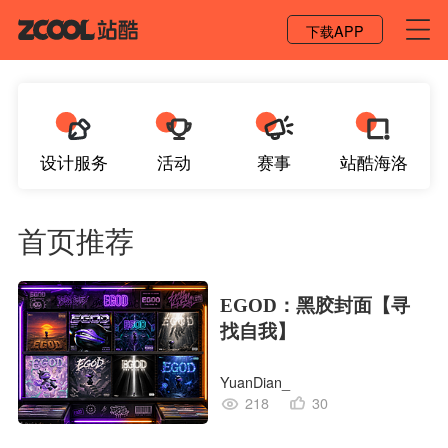
登录 / 注册
下载APP
设计服务
活动
赛事
站酷海洛
首页推荐
EGOD：黑胶封面【寻
找自我】
YuanDian_
218
30