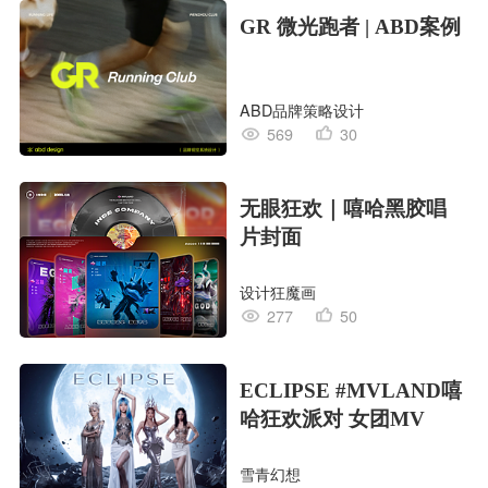
GR 微光跑者 | ABD案例
ABD品牌策略设计
569
30
无眼狂欢｜嘻哈黑胶唱
片封面
设计狂魔画
277
50
ECLIPSE #MVLAND嘻
哈狂欢派对 女团MV
雪青幻想