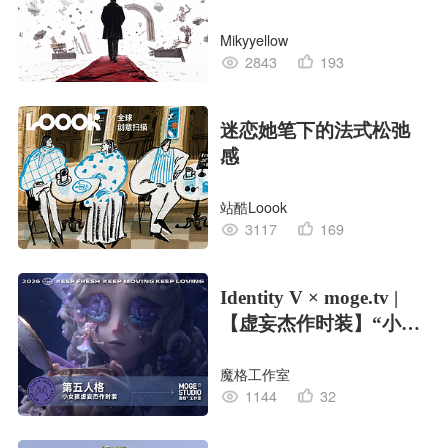
Mikyyellow
2843
193
迷恋她笔下的法式松弛
感
站酷Loook
3117
169
Identity V × moge.tv |
【虚妄杰作时装】“小女
孩”
魔格工作室
1144
32