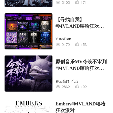
2102
171
【寻找自我】
#MVLAND嘻哈狂欢派
对
YuanDian_
2172
153
原创音乐MV今晚不审判
#MVLAND嘻哈狂欢派
对
卷云品牌IP设计
2862
192
Embers#MVLAND嘻哈
狂欢派对