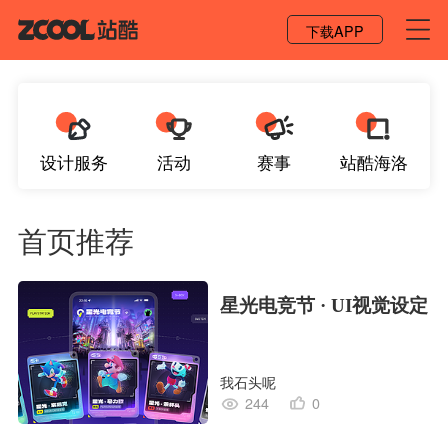
登录 / 注册
下载APP
设计服务
活动
赛事
站酷海洛
首页推荐
星光电竞节 · UI视觉设定
我石头呢
244
0