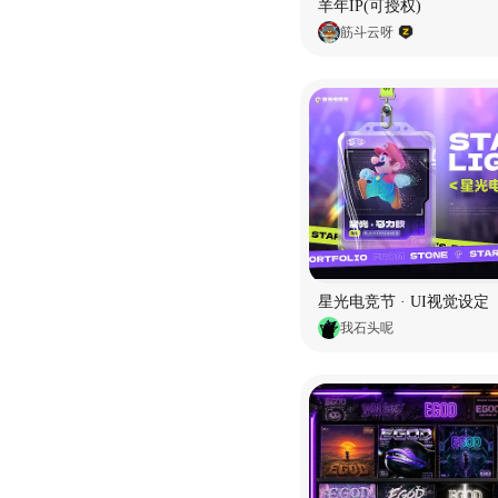
羊年IP(可授权)
筋斗云呀
星光电竞节 · UI视觉设定
我石头呢