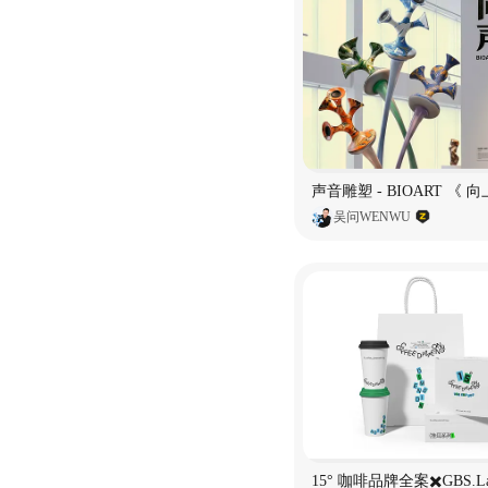
吴问WENWU
15° 咖啡品牌全案✖️GBS.L