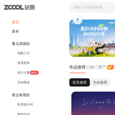
站酷ZCOOL 
首页
发布
看点高级的
站酷三火
发现更多
作品推荐
热门资产
设计大赛
HOT
首页推荐
为你推荐
活动展览
拿点有用的
私房提示词
精选Skill