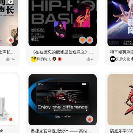
声音雕塑 - BIOART 《 向上声长 》
《在被遗忘的废墟里创造意义》#MVLAND嘻哈狂欢派对
和平精英刺激
167
风的诗人
49
头牌文化
ab
奥捷龙官网视觉设计 —— 高端网站建设
搞点乐字66乐