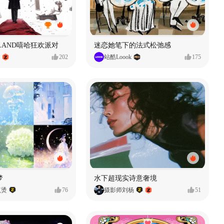
MVLAND嘻哈狂欢派对
迷恋她笔下的法式松弛感
202
站酷Loook
175
梦
水下超现实诗意奢境
点烫
76
摄影师刘杨
51