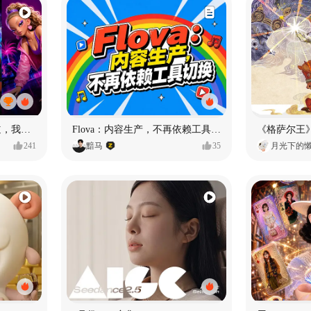
MY OWN ORBIT 我的轨道，我的定义#MVLAND嘻哈狂欢派对
Flova：内容生产，不再依赖工具切换
241
黯马
35
月光下的