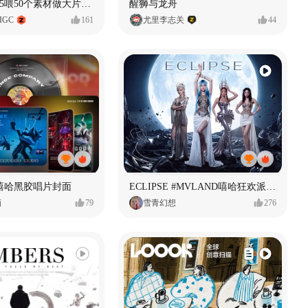
用Seedance2.5喂50个素材做大片（实操干货）
醒狮与龙舟
IGC
161
尤里李志关
44
嘻哈黑胶唱片封面
ECLIPSE #MVLAND嘻哈狂欢派对 女团MV
画
79
雪青幻想
276