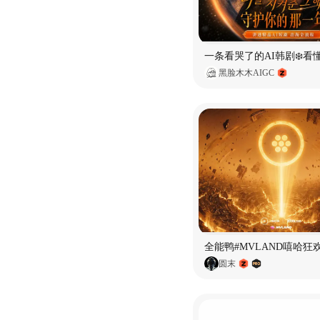
黑脸木木AIGC
全能鸭#MVLAND嘻哈狂
圆末