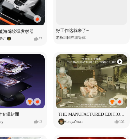
好工作这就来了~
性能海绵软弹发射器
老板组团在线等你
WI
57
对专辑封面
THE MANUFACTURED EDITION OF LIFE生命的工业版本
ry
62
SorayaYuan
151