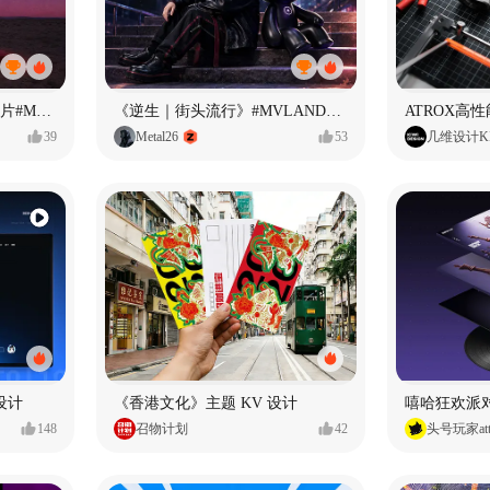
<If U Want It All>AI MV短片#MVLAND嘻哈狂欢派对
《逆生｜街头流行》#MVLAND嘻哈狂欢派对
ATROX高
39
Metal26
53
几维设计KI
台设计
《香港文化》主题 KV 设计
嘻哈狂欢派
148
召物计划
42
头号玩家att