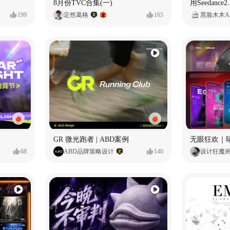
8月份TVC合集(一)
199
定然葛格
165
黑脸木木A
GR 微光跑者 | ABD案例
无眼狂欢｜
68
ABD品牌策略设计
140
设计狂魔