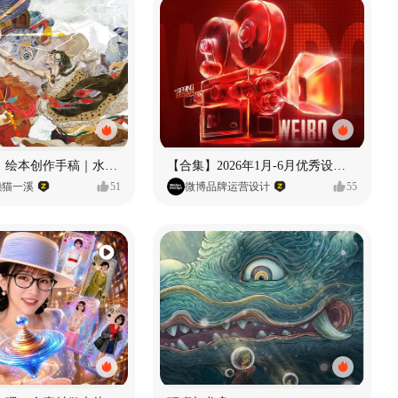
《格萨尔王》绘本创作手稿｜水彩墨韵下的史诗回响
【合集】2026年1月-6月优秀设计作品（上）
懒猫一溪
51
微博品牌运营设计
55