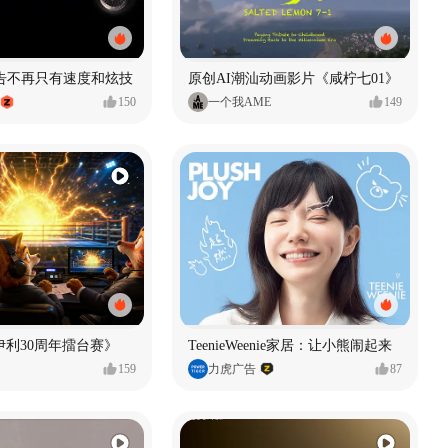
广告不再只有速度和炫技
原创AI潮汕动画影片《咸柠七01》
150
一个我AME
149
伊利30周年擂台赛》
TeenieWeenie家居：让小熊闹起来
159
力虎广告
87