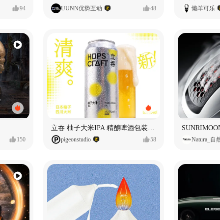
94
UUNN优势互动
48
懒羊可乐
立吞 柚子大米IPA 精酿啤酒包装设计
150
pigeonstudio
58
Natura_