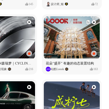
145
设计师_银
72
SUNRIMOON森瑞梦｜CYCLING HELMET CG｜气动骑行头盔
花朵“盛开” 有趣的动态装置结构
自然现象
216
站酷Loook
163