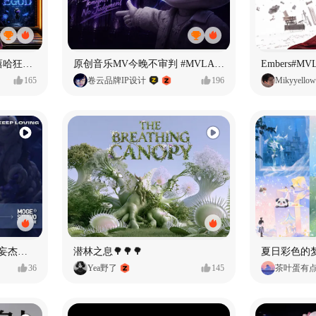
【寻找自我】#MVLAND嘻哈狂欢派对
原创音乐MV今晚不审判 #MVLAND嘻哈狂欢派对
Embers#
165
卷云品牌IP设计
196
Mikyyellow
Identity V × moge.tv | 【虚妄杰作时装】“小女孩”
潜林之息🌳🌳🌳
夏日彩色的
36
Yea野了
145
茶叶蛋有