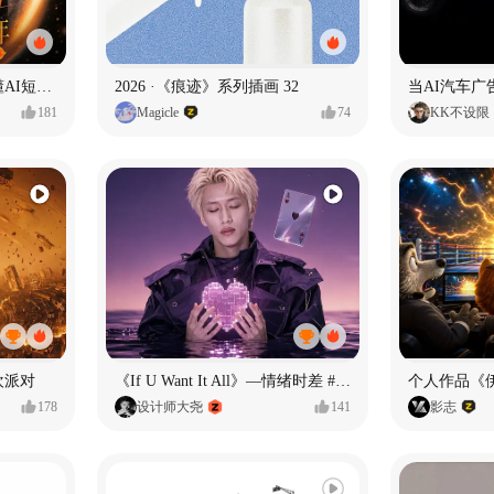
一条看哭了的AI韩剧❄️看懂AI短剧出海全流程
2026 ·《痕迹》系列插画 32
当AI汽车
181
Magicle
74
KK不设限
欢派对
《If U Want It All》—情绪时差 #MVLAND嘻哈狂欢派对
个人作品《
178
设计师大尧
141
影志