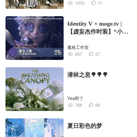
1030
71
Identity V × moge.tv |
【虚妄杰作时装】“小女
孩”
魔格工作室
267
27
潜林之息🌳🌳🌳
Yea野了
788
66
夏日彩色的梦