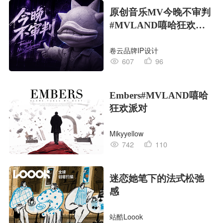
原创音乐MV今晚不审判
#MVLAND嘻哈狂欢派
对
卷云品牌IP设计
607
96
Embers#MVLAND嘻哈
狂欢派对
Mikyyellow
742
110
迷恋她笔下的法式松弛
感
站酷Loook