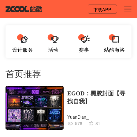
登录 / 注册
下载APP
设计服务
活动
赛事
站酷海洛
首页推荐
EGOD：黑胶封面【寻
找自我】
YuanDian_
576
81