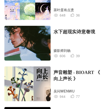
茶叶蛋有点烫
648
36
水下超现实诗意奢境
摄影师刘杨
606
39
声音雕塑 - BIOART 《
向上声长 》
吴问WENWU
944
77