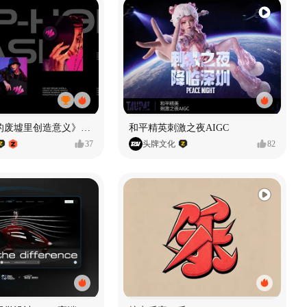
《在被遗忘的废墟里创造意义》#MVLAND嘻哈狂欢派对
和平精英刺激之夜AIGC
37
头牌文化
82