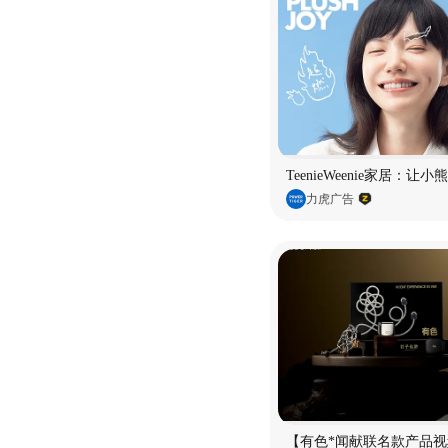
TeenieWeenie家居：让
力虎广告
【有色*闻献联名款产品视