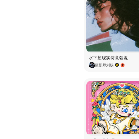
水下超现实诗意奢境
摄影师刘杨