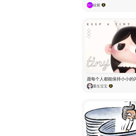
娃紫
重生宝宝