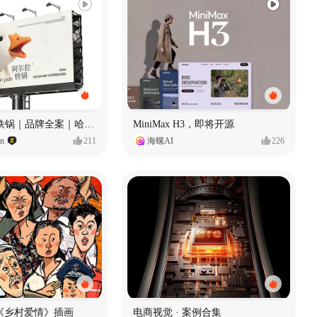
Ala 阿尔拉-铁锅｜品牌全案｜哈尔滨
MiniMax H3，即将开源
gn
211
海螺AI
226
《乡村爱情》插画
电商视觉 · 案例合集