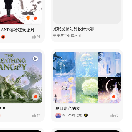
点我发起站酷设计大赛
MVLAND嘻哈狂欢派对
美美与共创造不同
86
🌳
夏日彩色的梦
47
茶叶蛋有点烫
36