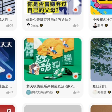
漫画：品读东野圭吾，画说人性百态
你是否曾嫌弃过自己的父母？
小云雀AI全
59
5ming
64
黯马
好太太品牌视觉全域形象升级全案【潜云品牌】
老疯杨悠哉系列包装及活动KV设计
夏日幻想
73
你好大海品牌设计
69
邦乔彦