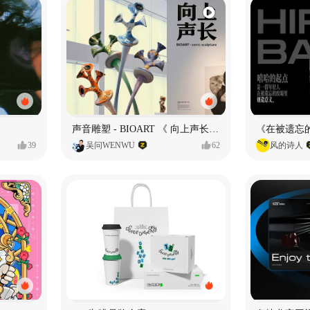
声音雕塑 - BIOART 《 向上声长 》
39
吴问WENWU
62
风的诗人