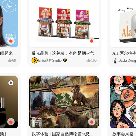
小熊闹起来
反光品牌 | 这包装，有的是烟火气
68
反光品牌Studio
106
BucksDesi
频】
数字体验 | 国家自然博物馆:<恐龙公园>沉浸特展
故事会风格