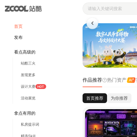
站酷ZCOOL 
首页
发布
看点高级的
站酷三火
发现更多
作品推荐
热门资产
设计大赛
HOT
首页推荐
为你推荐
活动展览
拿点有用的
私房提示词
精选Skill