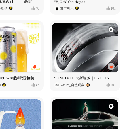
奥捷龙官网视觉设计 —— 高端网站建设
搞点乐字66乐good
势互动
40
懒羊可乐
101
立吞 柚子大米IPA 精酿啤酒包装设计
SUNRIMOON森瑞梦｜CYCLING HELMET CG｜气动骑行头盔
o
45
Natura_自然现象
201