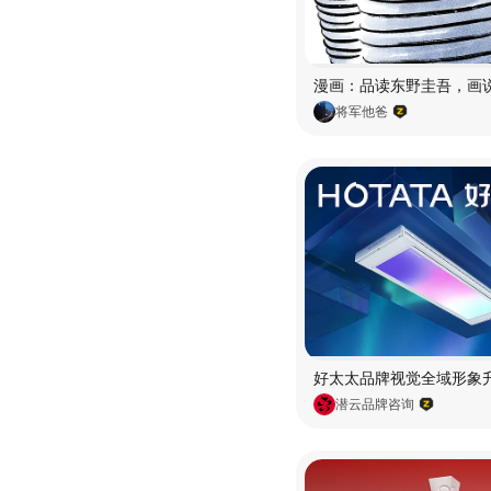
将军他爸
潜云品牌咨询