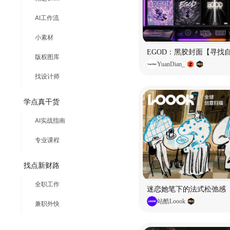
AI工作流
小素材
EGOD：黑胶封面【寻找
版权图库
YuanDian_
找设计师
学点真干货
AI实战指南
专业课程
找点新财路
全职工作
迷恋她笔下的法式松弛感
站酷Loook
兼职外快