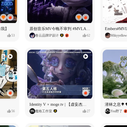
自我】
原创音乐MV今晚不审判 #MVLAND嘻哈狂欢派对
Embers#
53
卷云品牌IP设计
62
Mikyyellow
Identity V × moge.tv | 【虚妄杰作时装】“小女孩”
潜林之息🌳
56
魔格工作室
27
Yea野了