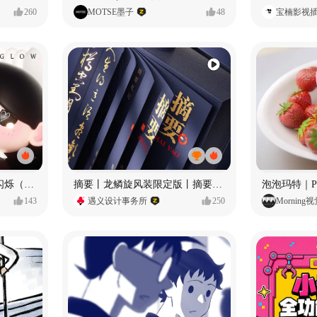
260
MOTSE墨子
48
宝楠影视
愿每个人都能保持小小的闪烁（IP可授权）
摘要丨龙鳞旋风装限定版丨摘要的比赛里 看谁卷s谁！
143
遇义设计事务所
250
Morning