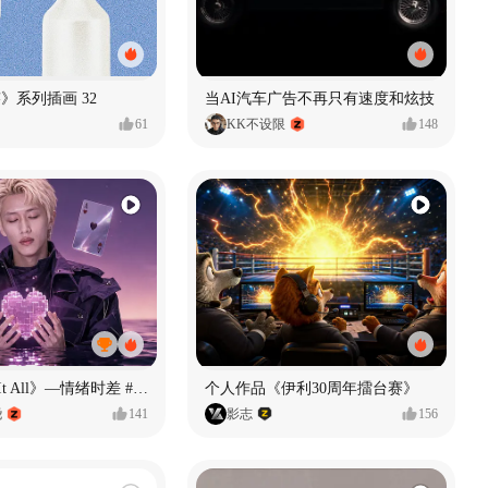
痕迹》系列插画 32
当AI汽车广告不再只有速度和炫技
61
KK不设限
148
《If U Want It All》—情绪时差 #MVLAND嘻哈狂欢派对
个人作品《伊利30周年擂台赛》
尧
141
影志
156