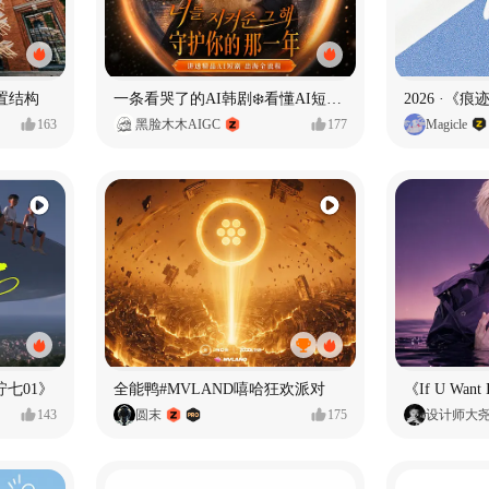
置结构
一条看哭了的AI韩剧❄️看懂AI短剧出海全流程
2026 ·《
163
黑脸木木AIGC
177
Magicle
七01》
全能鸭#MVLAND嘻哈狂欢派对
143
圆末
175
设计师大