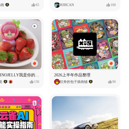
插画
65
HJHCAN
100
泡泡玛特｜PINOJELLY我是你的娃娃系列
2026上半年作品整理
视觉
150
狂奔的包子插画铺
90