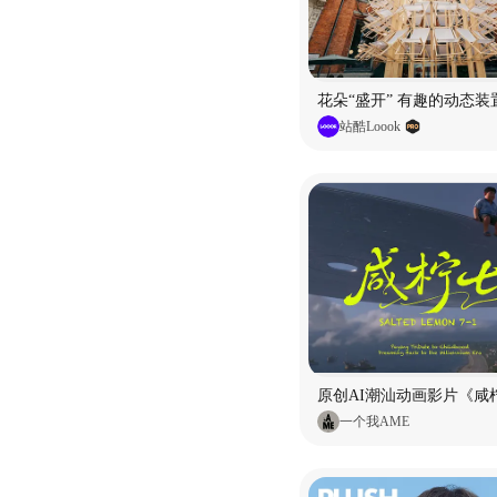
花朵“盛开” 有趣的动态装
站酷Loook
原创AI潮汕动画影片《咸柠
一个我AME