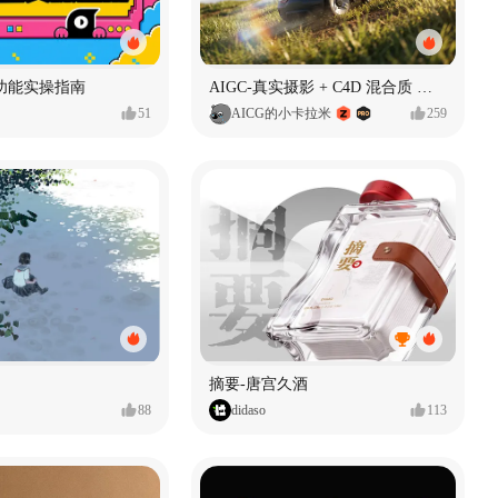
功能实操指南
AIGC-真实摄影 + C4D 混合质 能让 AI 产品图更好吗?
51
AICG的小卡拉米
259
摘要-唐宫久酒
88
didaso
113