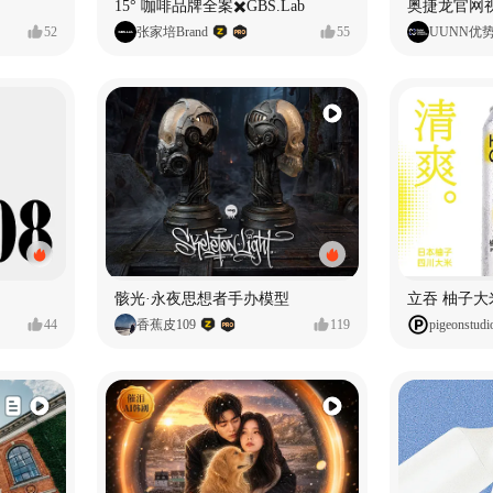
15° 咖啡品牌全案✖️GBS.Lab
52
张家培Brand
55
UUNN优
骸光·永夜思想者手办模型
44
香蕉皮109
119
pigeonstudi