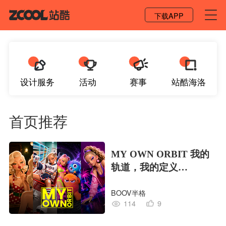
登录 / 注册
下载APP
设计服务
活动
赛事
站酷海洛
首页推荐
MY OWN ORBIT 我的
轨道，我的定义
#MVLAND嘻哈狂欢派
BOOV半格
对
114
9