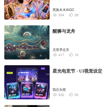
黑脸木木AIGC
504
28
醒狮与龙舟
尤里李志关
417
16
星光电竞节 · UI视觉设定
我石头呢
632
56