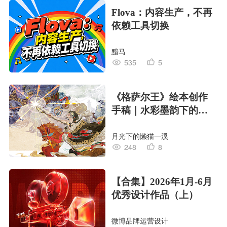
Flova：内容生产，不再
依赖工具切换
黯马
535
5
《格萨尔王》绘本创作
手稿｜水彩墨韵下的史
诗回响
月光下的懒猫一溪
248
8
【合集】2026年1月-6月
优秀设计作品（上）
微博品牌运营设计