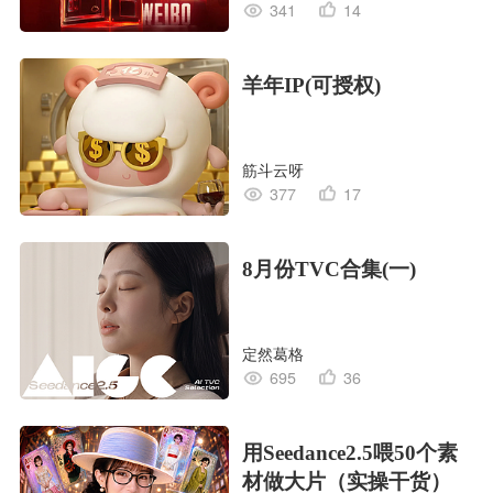
341
14
羊年IP(可授权)
筋斗云呀
377
17
8月份TVC合集(一)
定然葛格
695
36
用Seedance2.5喂50个素
材做大片（实操干货）