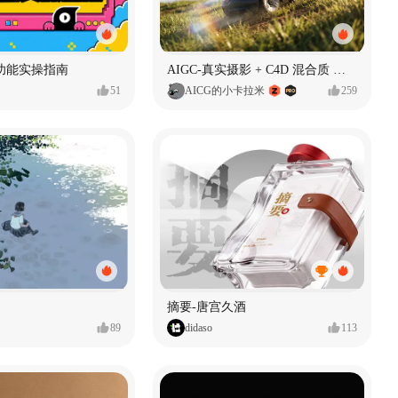
功能实操指南
AIGC-真实摄影 + C4D 混合质 能让 AI 产品图更好吗?
51
AICG的小卡拉米
259
摘要-唐宫久酒
89
didaso
113