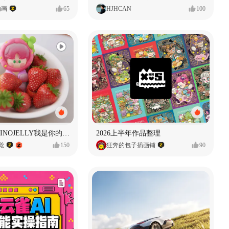
插画
65
HJHCAN
100
泡泡玛特｜PINOJELLY我是你的娃娃系列
2026上半年作品整理
视觉
150
狂奔的包子插画铺
90