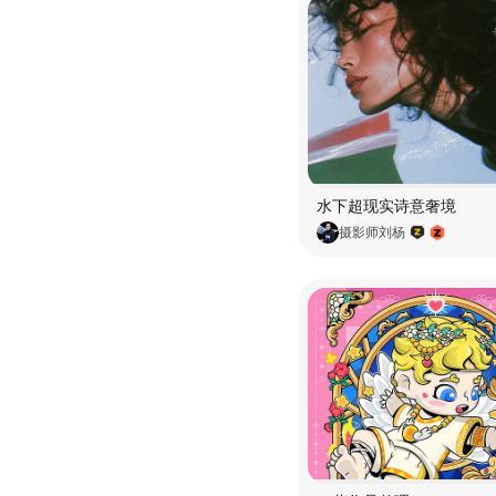
水下超现实诗意奢境
摄影师刘杨