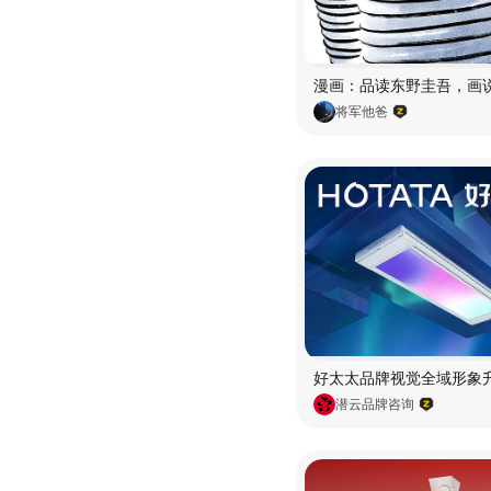
将军他爸
潜云品牌咨询