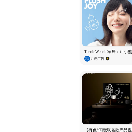
TeenieWeenie家居：让
力虎广告
【有色*闻献联名款产品视