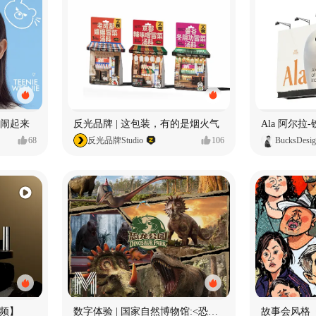
小熊闹起来
反光品牌 | 这包装，有的是烟火气
68
反光品牌Studio
106
BucksDesi
频】
数字体验 | 国家自然博物馆:<恐龙公园>沉浸特展
故事会风格