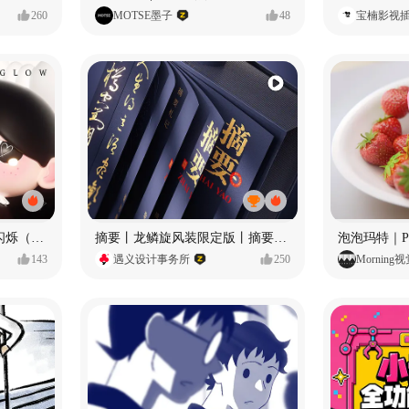
260
MOTSE墨子
48
宝楠影视
愿每个人都能保持小小的闪烁（IP可授权）
摘要丨龙鳞旋风装限定版丨摘要的比赛里 看谁卷s谁！
143
遇义设计事务所
250
Morning