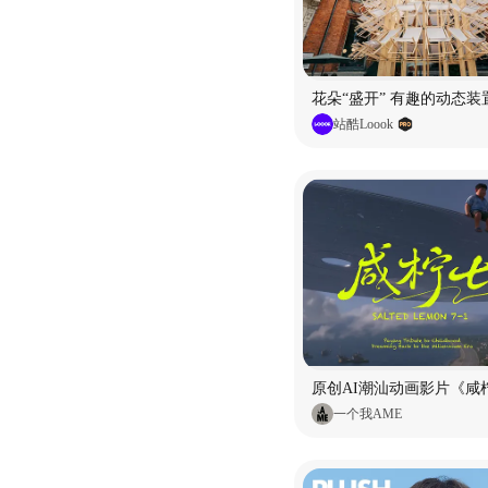
花朵“盛开” 有趣的动态装
站酷Loook
原创AI潮汕动画影片《咸柠
一个我AME