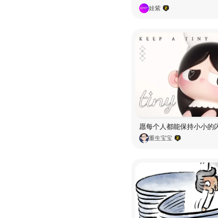
娃紫
重生宝宝