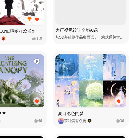
大厂视觉设计全能Al课
MVLAND嘻哈狂欢派对
从SD基础到作品集面试，一站式通关大厂视觉岗
110
🌳
夏日彩色的梦
66
茶叶蛋有点烫
36