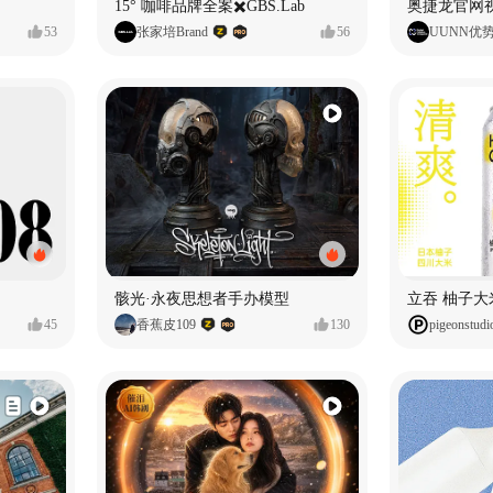
15° 咖啡品牌全案✖️GBS.Lab
53
张家培Brand
56
UUNN优
骸光·永夜思想者手办模型
45
香蕉皮109
130
pigeonstudi