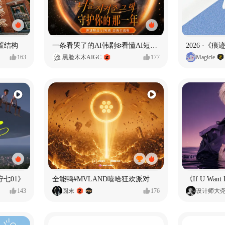
置结构
一条看哭了的AI韩剧❄️看懂AI短剧出海全流程
2026 ·《
163
黑脸木木AIGC
177
Magicle
七01》
全能鸭#MVLAND嘻哈狂欢派对
143
圆末
176
设计师大