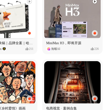
Ala 阿尔拉-铁锅｜品牌全案｜哈尔滨
MiniMax H3，即将开源
gn
211
海螺AI
226
《乡村爱情》插画
电商视觉 · 案例合集