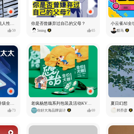
漫画：品读东野圭吾，画说人性百态
你是否曾嫌弃过自己的父母？
小云雀AI全
59
5ming
65
黯马
好太太品牌视觉全域形象升级全案【潜云品牌】
老疯杨悠哉系列包装及活动KV设计
夏日幻想
73
你好大海品牌设计
69
邦乔彦