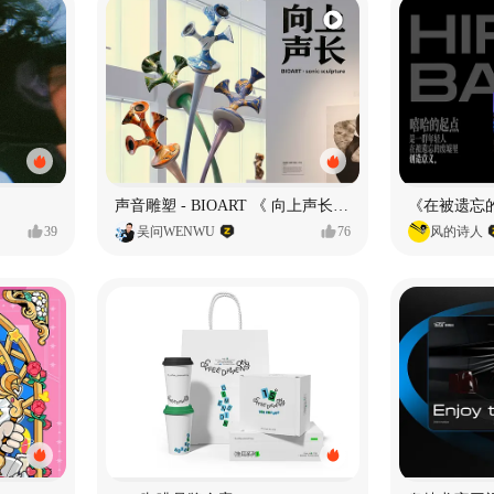
声音雕塑 - BIOART 《 向上声长 》
39
吴问WENWU
76
风的诗人