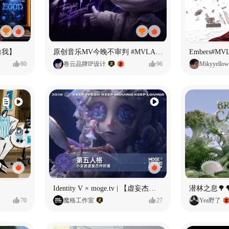
自我】
原创音乐MV今晚不审判 #MVLAND嘻哈狂欢派对
Embers#
80
卷云品牌IP设计
96
Mikyyellow
Identity V × moge.tv | 【虚妄杰作时装】“小女孩”
潜林之息🌳
70
魔格工作室
27
Yea野了