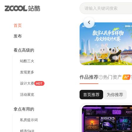
站酷ZCOOL 
首页
发布
看点高级的
站酷三火
发现更多
作品推荐
热门资产
设计大赛
HOT
首页推荐
为你推荐
活动展览
拿点有用的
私房提示词
精选Skill