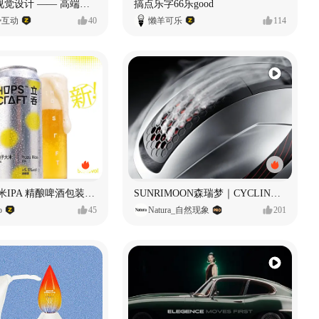
奥捷龙官网视觉设计 —— 高端网站建设
搞点乐字66乐good
势互动
40
懒羊可乐
114
立吞 柚子大米IPA 精酿啤酒包装设计
SUNRIMOON森瑞梦｜CYCLING HELMET CG｜气动骑行头盔
o
45
Natura_自然现象
201