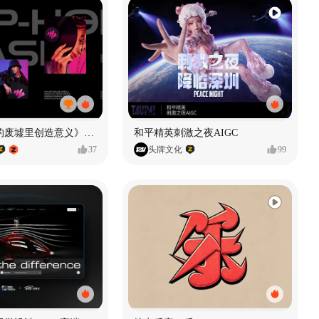
《在被遗忘的废墟里创造意义》#MVLAND嘻哈狂欢派对
和平精英刺激之夜AIGC
37
头牌文化
99