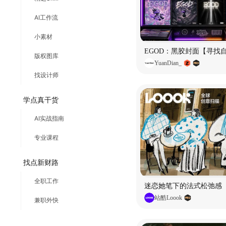
AI工作流
小素材
EGOD：黑胶封面【寻找
版权图库
YuanDian_
找设计师
学点真干货
AI实战指南
专业课程
找点新财路
全职工作
迷恋她笔下的法式松弛感
站酷Loook
兼职外快