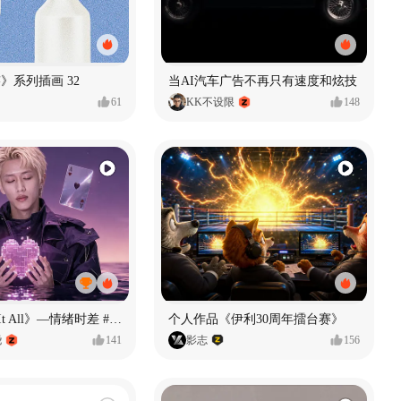
痕迹》系列插画 32
当AI汽车广告不再只有速度和炫技
61
KK不设限
148
《If U Want It All》—情绪时差 #MVLAND嘻哈狂欢派对
个人作品《伊利30周年擂台赛》
尧
141
影志
156