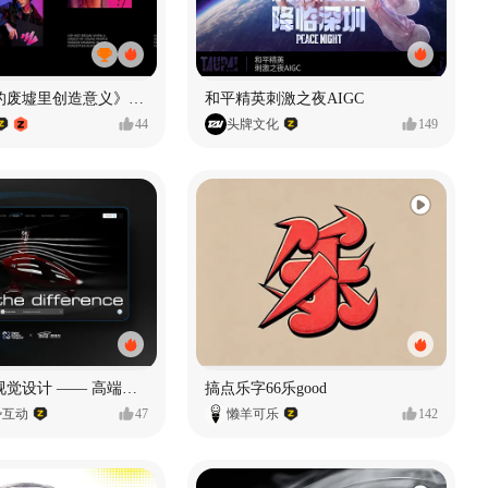
《在被遗忘的废墟里创造意义》#MVLAND嘻哈狂欢派对
和平精英刺激之夜AIGC
44
头牌文化
149
奥捷龙官网视觉设计 —— 高端网站建设
搞点乐字66乐good
势互动
47
懒羊可乐
142