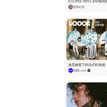
雪青幻想
迷恋她笔下的法式松弛感
站酷Loook