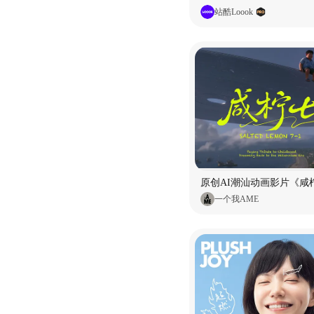
站酷Loook
原创AI潮汕动画影片《咸柠
一个我AME