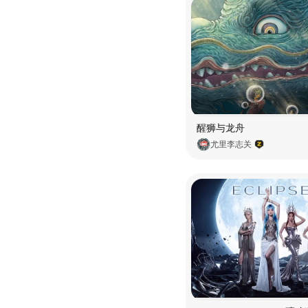
醒狮与龙舟
尤里李志关