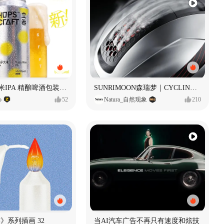
立吞 柚子大米IPA 精酿啤酒包装设计
SUNRIMOON森瑞梦｜CYCLING HELMET CG｜气动骑行头盔
o
52
Natura_自然现象
210
痕迹》系列插画 32
当AI汽车广告不再只有速度和炫技