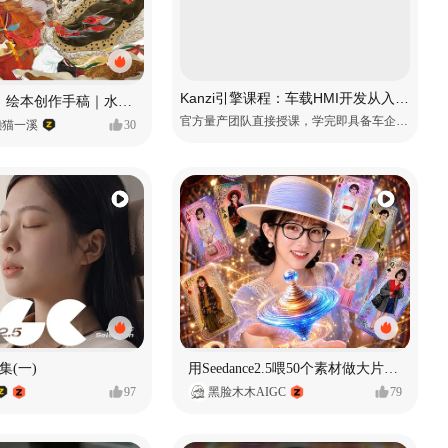
Kanzi引擎课程：车载HMI开发从入门到精通
《格萨尔王》绘本创作手稿｜水彩墨韵下的史诗回响
官方量产团队直接授课，学完即具备车企项目上岗能力
懒猫一溪
30
集(一)
用Seedance2.5喂50个素材做大片（实操干货）
97
黑脸木木AIGC
79