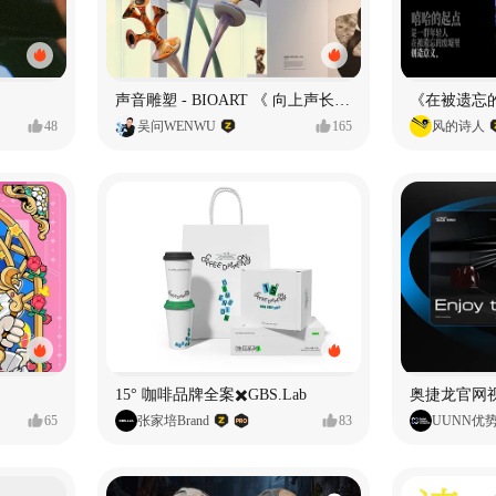
声音雕塑 - BIOART 《 向上声长 》
48
吴问WENWU
165
风的诗人
15° 咖啡品牌全案✖️GBS.Lab
65
张家培Brand
83
UUNN优