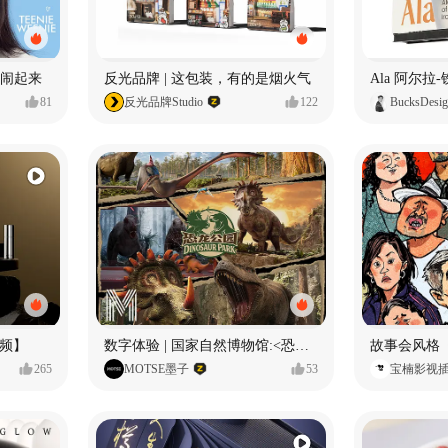
小熊闹起来
反光品牌 | 这包装，有的是烟火气
81
反光品牌Studio
122
BucksDesi
频】
数字体验 | 国家自然博物馆:<恐龙公园>沉浸特展
故事会风格
265
MOTSE墨子
53
宝楠影视