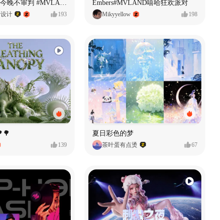
原创音乐MV今晚不审判 #MVLAND嘻哈狂欢派对
Embers#MVLAND嘻哈狂欢派对
P设计
193
Mikyyellow
198
🌳
夏日彩色的梦
139
茶叶蛋有点烫
67