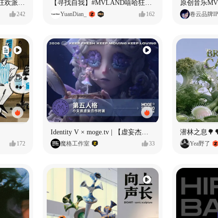
ECLIPSE #MVLAND嘻哈狂欢派对 女团MV
【寻找自我】#MVLAND嘻哈狂欢派对
242
YuanDian_
162
卷云品牌I
Identity V × moge.tv | 【虚妄杰作时装】“小女孩”
潜林之息🌳
172
魔格工作室
33
Yea野了