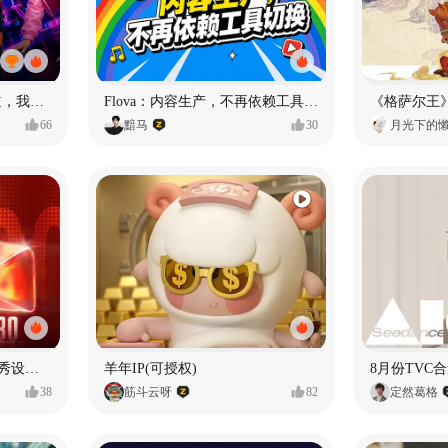
MY OWN ORBIT 我的轨道，我的定义#MVLAND嘻哈狂欢派对
Flova：内容生产，不再依赖工具切换
66
黯马
30
月光下的
【合集】2026年1月-6月优秀设计作品（上）
羊年IP(可授权)
8月份TVC合
38
筋斗云呀
82
定然葛格