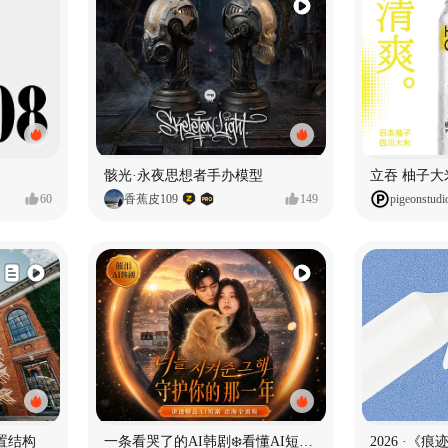
骸光·永夜思想者手办模型
60
香蕉皮109
149
pigeonstudi
置结构
一条看哭了的AI韩剧❄️看懂AI短剧出海全流程
2026 ·《