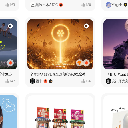
163
黑脸木木AIGC
180
Magicle
七01》
全能鸭#MVLAND嘻哈狂欢派对
147
圆末
176
设计师大