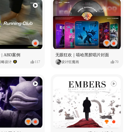
 | ABD案例
无眼狂欢｜嘻哈黑胶唱片封面
策略设计
117
设计狂魔画
70