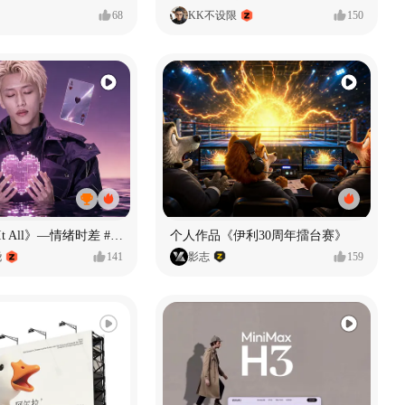
68
KK不设限
150
《If U Want It All》—情绪时差 #MVLAND嘻哈狂欢派对
个人作品《伊利30周年擂台赛》
尧
141
影志
159