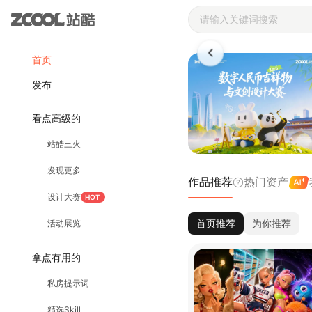
站酷ZCOOL 
首页
发布
看点高级的
站酷三火
发现更多
作品推荐
热门资产
设计大赛
HOT
首页推荐
为你推荐
活动展览
拿点有用的
私房提示词
精选Skill