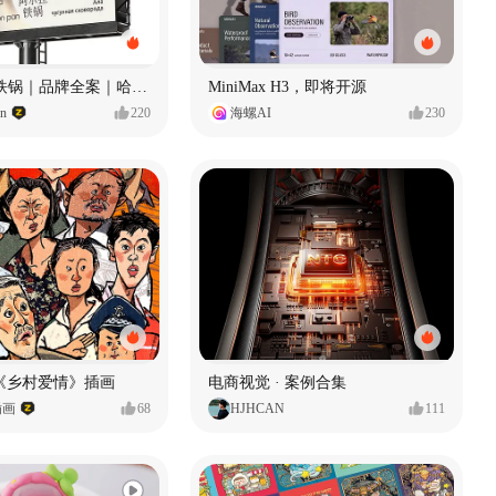
Ala 阿尔拉-铁锅｜品牌全案｜哈尔滨
MiniMax H3，即将开源
gn
220
海螺AI
230
《乡村爱情》插画
电商视觉 · 案例合集
插画
68
HJHCAN
111