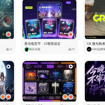
星光电竞节 · UI视觉设定
GR 微光跑者
32
我石头呢
59
ABD品牌