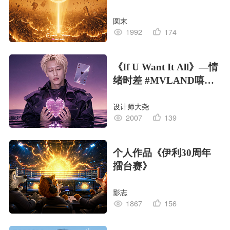
圆末
1992
174
《If U Want It All》—情
绪时差 #MVLAND嘻哈
狂欢派对
设计师大尧
2007
139
个人作品《伊利30周年
擂台赛》
影志
1867
156