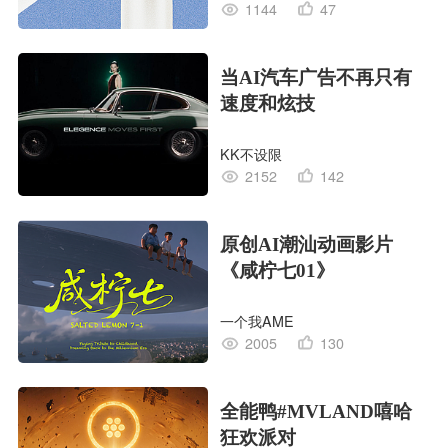
1144
47
当AI汽车广告不再只有
速度和炫技
KK不设限
2152
142
原创AI潮汕动画影片
《咸柠七01》
一个我AME
2005
130
全能鸭#MVLAND嘻哈
狂欢派对