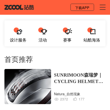
登录 / 注册
下载APP
设计服务
活动
赛事
站酷海洛
首页推荐
SUNRIMOON森瑞梦｜
CYCLING HELMET
CG｜气动骑行头盔
Natura_自然现象
2372
177