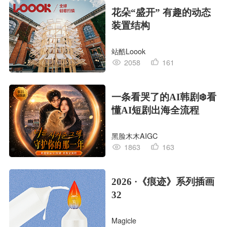
花朵“盛开” 有趣的动态
装置结构
站酷Loook
2058
161
一条看哭了的AI韩剧❄️看
懂AI短剧出海全流程
黑脸木木AIGC
1863
163
2026 ·《痕迹》系列插画
32
Magicle