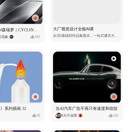
大厂视觉设计全能Al课
SUNRIMOON森瑞梦｜CYCLING HELMET CG｜气动骑行头盔
从SD基础到作品集面试，一站式通关大厂视觉岗
自然现象
183
痕迹》系列插画 32
当AI汽车广告不再只有速度和炫技
50
KK不设限
142