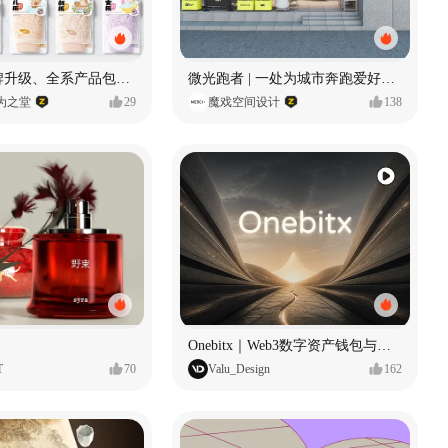
“洗游记”品牌升级、全系产品包装设计、店堆设计
微光跑者 | 一处为城市奔跑爱好者打造的复合空间
wn为之堂
29
魔戏空间设计
138
Onebitx｜Web3数字资产钱包与交易体验设计
T
70
Valu_Design
162