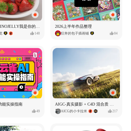
泡泡玛特｜PINOJELLY我是你的娃娃系列
2026上半年作品整理
视觉
148
狂奔的包子插画铺
84
功能实操指南
AIGC-真实摄影 + C4D 混合质 能让 AI 产品图更好吗?
49
AICG的小卡拉米
217