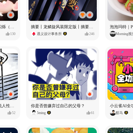
愿每个人都能保持小小的闪烁（IP可授权）
摘要丨龙鳞旋风装限定版丨摘要的比赛里 看谁卷s谁！
130
遇义设计事务所
246
Morning
漫画：品读东野圭吾，画说人性百态
你是否曾嫌弃过自己的父母？
小云雀AI全
52
5ming
61
黯马