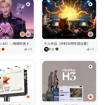
《If U Want It All》—情绪时差 #MVLAND嘻哈狂欢派对
个人作品《伊利30周年擂台赛》
尧
139
影志
156