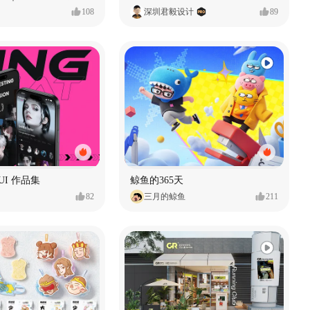
108
深圳君毅设计
89
t UI 作品集
鲸鱼的365天
82
三月的鲸鱼
211