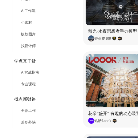
AI工作流
小素材
骸光·永夜思想者手办模型
版权图库
香蕉皮109
找设计师
学点真干货
AI实战指南
专业课程
找点新财路
全职工作
花朵“盛开” 有趣的动态装
站酷Loook
兼职外快