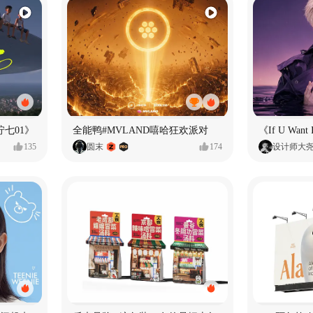
七01》
全能鸭#MVLAND嘻哈狂欢派对
135
圆末
174
设计师大