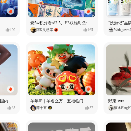
烧5w积分看sd2.5、H3双雄对垒: 全面测评MiniMax H3篇
190
阿K灵感库
165
With_to
腕表 | 超级单品视觉全案 | 国内 x 出海
羊年IP｜羊名立万，五福临门
野束 syra
85
薛十五
57
滚水BlngP