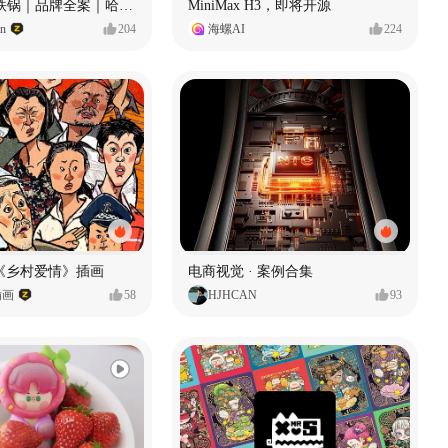
Ala 阿尔拉-铁锅｜品牌全案｜哈尔滨
MiniMax H3，即将开源
gn
204
海螺AI
224
《乡村爱情》插画
电商视觉 · 案例合集
插画
58
HJHCAN
93