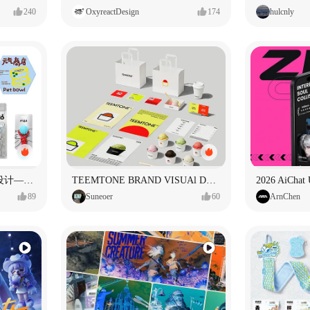
240
OxyreactDesign
174
hulcnly
元气商店宠物集合店品牌设计—元气摄入中
TEEMTONE BRAND VISUAl DESIGN
2026 AiCha
89
Suneoer
60
ArnChen