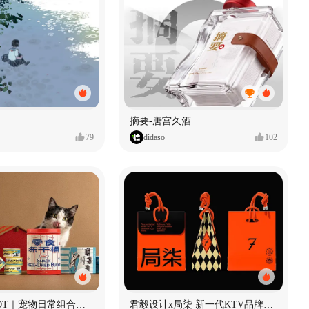
摘要-唐宫久酒
79
didaso
102
爪豆 PAWDOT｜宠物日常组合礼盒包装设计
君毅设计x局柒 新一代KTV品牌全案设计