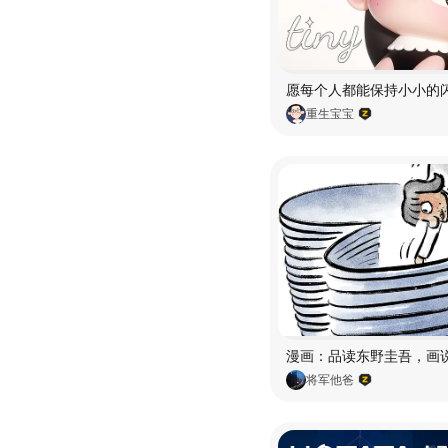
重生宝宝
将军他爸