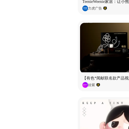
TeenieWeenie家居：让
力虎广告
【有色*闻献联名款产品视
娃紫