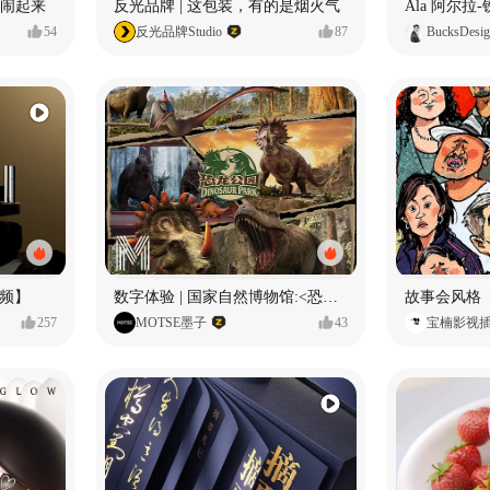
小熊闹起来
反光品牌 | 这包装，有的是烟火气
54
反光品牌Studio
87
BucksDesi
频】
数字体验 | 国家自然博物馆:<恐龙公园>沉浸特展
故事会风格
257
MOTSE墨子
43
宝楠影视