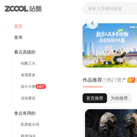
站酷ZCOOL 
首页
发布
看点高级的
站酷三火
发现更多
作品推荐
热门资产
设计大赛
HOT
首页推荐
为你推荐
活动展览
拿点有用的
私房提示词
精选Skill