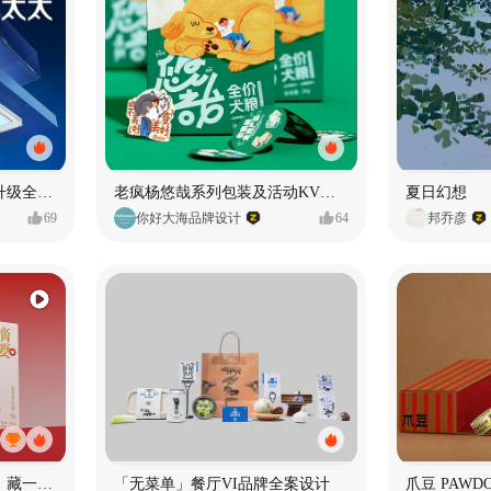
好太太品牌视觉全域形象升级全案【潜云品牌】
老疯杨悠哉系列包装及活动KV设计
夏日幻想
69
你好大海品牌设计
64
邦乔彦
《未央》｜一册东方酒礼，藏一方岁时雅意
「无菜单」餐厅VI品牌全案设计