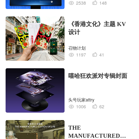
2538
148
《香港文化》主题 KV
设计
召物计划
1197
41
嘻哈狂欢派对专辑封面
头号玩家attry
1006
62
THE
MANUFACTURED