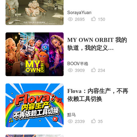
EDITION OF LIFE生命
SorayaYuan
的工业版本
2695
150
MY OWN ORBIT 我的
轨道，我的定义
#MVLAND嘻哈狂欢派
BOOV半格
对
3909
234
Flova：内容生产，不再
依赖工具切换
黯马
2339
35