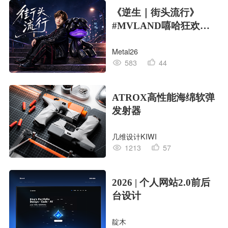
《逆生｜街头流行》
#MVLAND嘻哈狂欢派
对
Metal26
583
44
ATROX高性能海绵软弹
发射器
几维设计KIWI
1213
57
2026 | 个人网站2.0前后
台设计
靛木