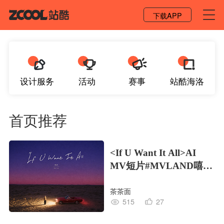
登录 / 注册
下载APP
设计服务
活动
赛事
站酷海洛
首页推荐
<If U Want It All>AI
MV短片#MVLAND嘻哈
狂欢派对
茶茶面
515
27