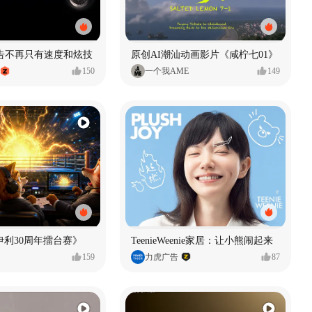
广告不再只有速度和炫技
原创AI潮汕动画影片《咸柠七01》
150
一个我AME
149
伊利30周年擂台赛》
TeenieWeenie家居：让小熊闹起来
159
力虎广告
87