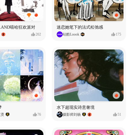
MVLAND嘻哈狂欢派对
迷恋她笔下的法式松弛感
202
站酷Loook
175
梦
水下超现实诗意奢境
点烫
76
摄影师刘杨
51