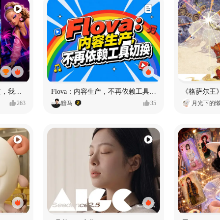
MY OWN ORBIT 我的轨道，我的定义#MVLAND嘻哈狂欢派对
Flova：内容生产，不再依赖工具切换
263
黯马
35
月光下的