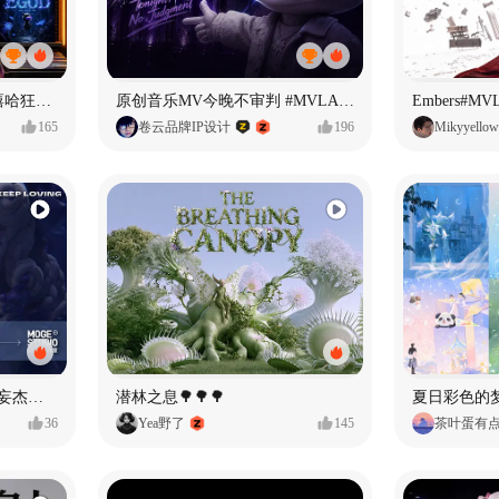
【寻找自我】#MVLAND嘻哈狂欢派对
原创音乐MV今晚不审判 #MVLAND嘻哈狂欢派对
Embers#
165
卷云品牌IP设计
196
Mikyyellow
Identity V × moge.tv | 【虚妄杰作时装】“小女孩”
潜林之息🌳🌳🌳
夏日彩色的
36
Yea野了
145
茶叶蛋有