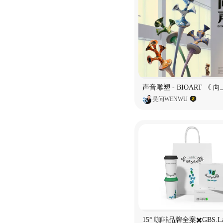
吴问WENWU
15° 咖啡品牌全案✖️GBS.L