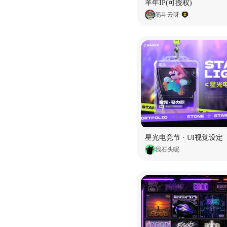
羊年IP(可授权)
筋斗云呀
星光电竞节 · UI视觉设定
我石头呢