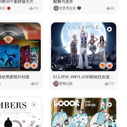
用Seedance2.5喂50个素材做大片（实操干货）
醒狮与龙舟
IGC
161
尤里李志关
44
嘻哈黑胶唱片封面
ECLIPSE #MVLAND嘻哈狂欢派对 女团MV
画
80
雪青幻想
276