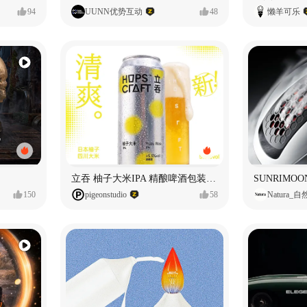
94
UUNN优势互动
48
懒羊可乐
立吞 柚子大米IPA 精酿啤酒包装设计
150
pigeonstudio
58
Natura_