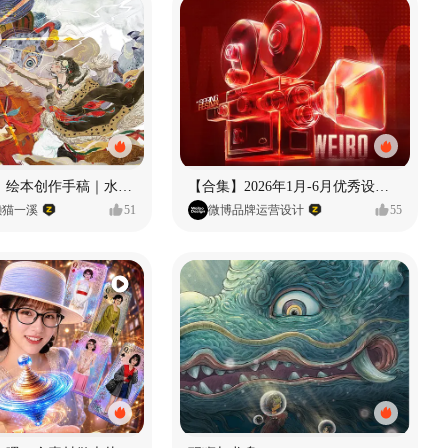
《格萨尔王》绘本创作手稿｜水彩墨韵下的史诗回响
【合集】2026年1月-6月优秀设计作品（上）
懒猫一溪
51
微博品牌运营设计
55