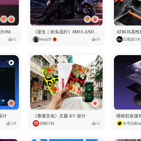
<If U Want It All>AI MV短片#MVLAND嘻哈狂欢派对
《逆生｜街头流行》#MVLAND嘻哈狂欢派对
ATROX高
62
Metal26
69
几维设计KI
台设计
《香港文化》主题 KV 设计
嘻哈狂欢派
148
召物计划
42
头号玩家att