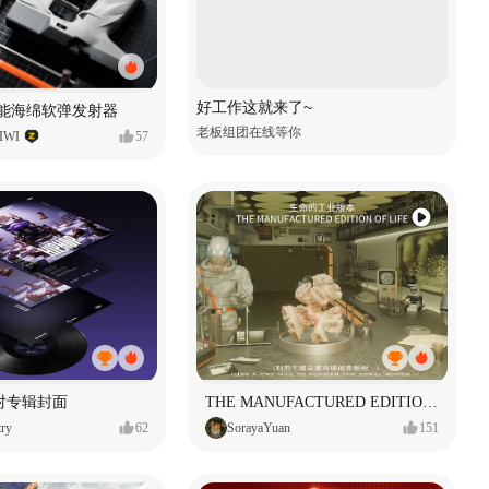
好工作这就来了~
性能海绵软弹发射器
老板组团在线等你
WI
57
对专辑封面
THE MANUFACTURED EDITION OF LIFE生命的工业版本
ry
62
SorayaYuan
151