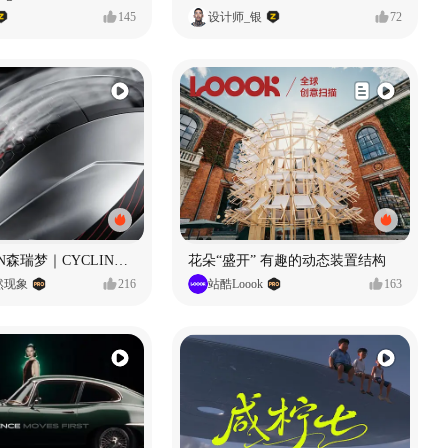
145
设计师_银
72
SUNRIMOON森瑞梦｜CYCLING HELMET CG｜气动骑行头盔
花朵“盛开” 有趣的动态装置结构
自然现象
216
站酷Loook
163