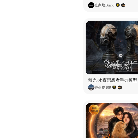
张家培Brand
骸光·永夜思想者手办模型
香蕉皮109