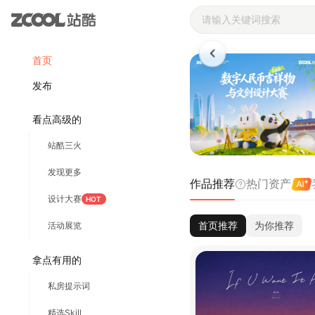
站酷ZCOOL 
首页
发布
看点高级的
站酷三火
发现更多
作品推荐
热门资产
设计大赛
HOT
首页推荐
为你推荐
活动展览
拿点有用的
私房提示词
精选Skill