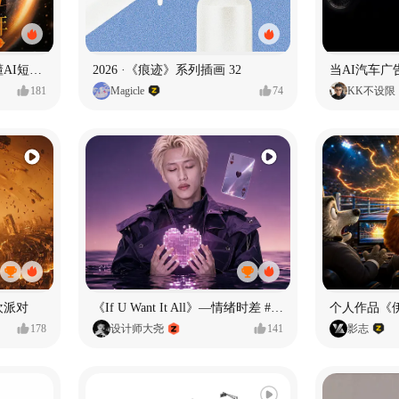
一条看哭了的AI韩剧❄️看懂AI短剧出海全流程
2026 ·《痕迹》系列插画 32
当AI汽车
181
Magicle
74
KK不设限
欢派对
《If U Want It All》—情绪时差 #MVLAND嘻哈狂欢派对
个人作品《
178
设计师大尧
141
影志