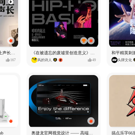
声音雕塑 - BIOART 《 向上声长 》
《在被遗忘的废墟里创造意义》#MVLAND嘻哈狂欢派对
和平精英刺激
167
风的诗人
49
头牌文化
ab
奥捷龙官网视觉设计 —— 高端网站建设
搞点乐字66乐