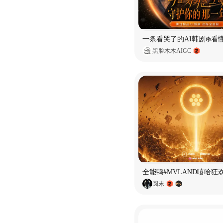
黑脸木木AIGC
全能鸭#MVLAND嘻哈狂
圆末