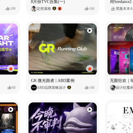
8月份TVC合集(一)
199
定然葛格
166
黑脸木木A
GR 微光跑者 | ABD案例
无眼狂欢｜
68
ABD品牌策略设计
140
设计狂魔