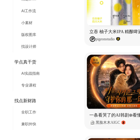
AI工作流
小素材
版权图库
pigeonstudio
找设计师
学点真干货
AI实战指南
专业课程
找点新财路
全职工作
黑脸木木AIGC
兼职外快