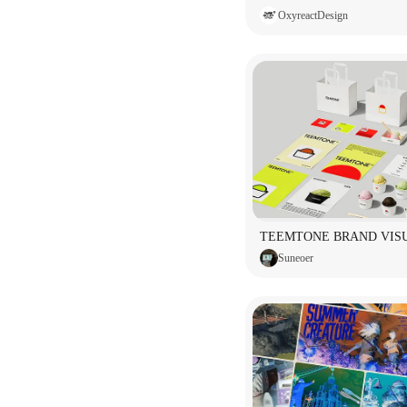
OxyreactDesign
Suneoer