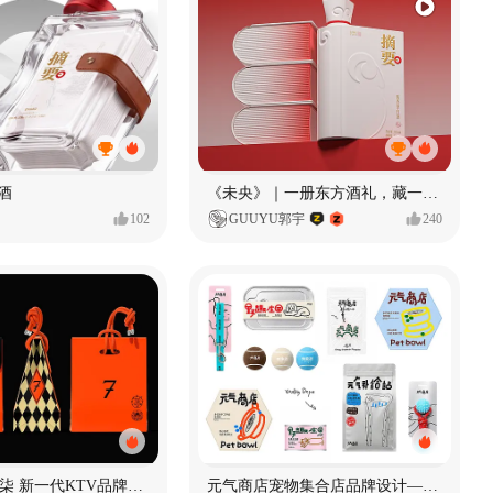
酒
《未央》｜一册东方酒礼，藏一方岁时雅意
102
GUUYU郭宇
240
君毅设计x局柒 新一代KTV品牌全案设计
元气商店宠物集合店品牌设计—元气摄入中