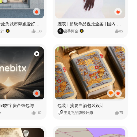
微光跑者 | 一处为城市奔跑爱好者打造的复合空间
腕表 | 超级单品视觉全案 | 国内 x 出海
设计
138
设手阿金
85
Onebitx｜Web3数字资产钱包与交易体验设计
包装 I 摘要白酒包装设计
n
162
王龙飞品牌设计师
75