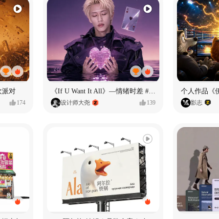
欢派对
《If U Want It All》—情绪时差 #MVLAND嘻哈狂欢派对
个人作品《
174
设计师大尧
139
影志