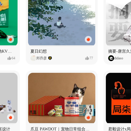
老疯杨悠哉系列包装及活动KV设计
夏日幻想
摘要-唐宫久
64
邦乔彦
77
didaso
案设计
爪豆 PAWDOT｜宠物日常组合礼盒包装设计