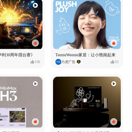
伊利30周年擂台赛》
TeenieWeenie家居：让小熊闹起来
156
力虎广告
53