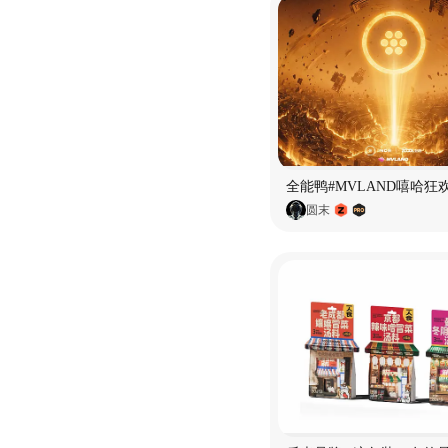
全能鸭#MVLAND嘻哈狂
圆末