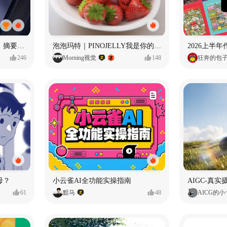
摘要丨龙鳞旋风装限定版丨摘要的比赛里 看谁卷s谁！
泡泡玛特｜PINOJELLY我是你的娃娃系列
2026上半
246
Morning视觉
148
狂奔的包
母？
小云雀AI全功能实操指南
61
黯马
48
AICG的