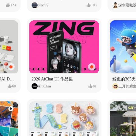
173
hulcnly
108
深圳君毅
TEEMTONE BRAND VISUAl DESIGN
2026 AiChat UI 作品集
鲸鱼的365天
60
ArnChen
81
三月的鲸