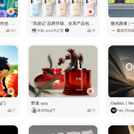
烧5w积分看sd2.5、H3双雄对垒: 全面测评MiniMax H3篇
“洗游记”品牌升级、全系产品包装设计、店堆设计
165
With_town为之堂
29
魔戏空间
临门
野束 syra
57
滚水BlngPT
70
Valu_Desig