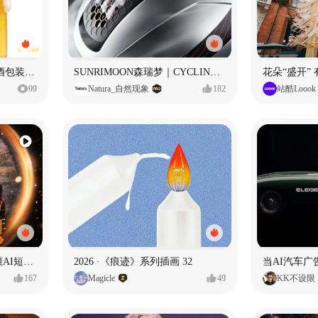
立吞 柚子大米IPA 精酿啤酒包装设计
SUNRIMOON森瑞梦｜CYCLING HELMET CG｜气动骑行头盔
花朵“盛开”
99
Natura_自然现象
182
站酷Loook
一条看哭了的AI韩剧❄️看懂AI短剧出海全流程
2026 ·《痕迹》系列插画 32
当AI汽车
167
Magicle
49
KK不设限