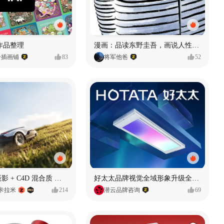
年作品整理
漫画：品读东野圭吾，画说人性百态
子插画铺
83
将军他爸
52
AIGC-真实摄影 + C4D 混合质 能让 AI 产品图更好吗?
好太太品牌视觉全域形象升级全案【潜云品牌】
小卡拉米
214
潜云品牌咨询
69