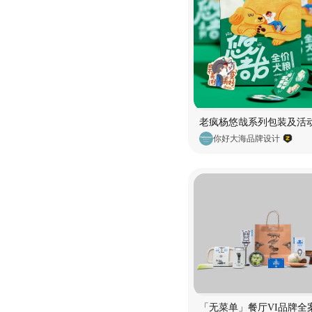
你好大海品牌设计
「无菜单」餐厅VI品牌全