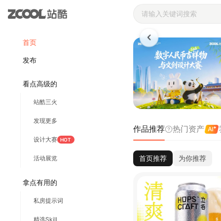
站酷ZCOOL 
首页
发布
看点高级的
站酷三火
发现更多
作品推荐
热门资产
设计大赛
HOT
首页推荐
为你推荐
活动展览
拿点有用的
私房提示词
精选Skill