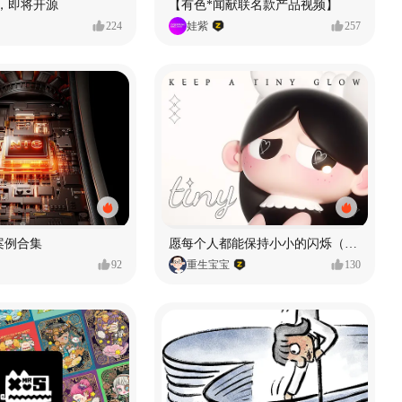
H3，即将开源
【有色*闻献联名款产品视频】
224
娃紫
257
 案例合集
愿每个人都能保持小小的闪烁（IP可授权）
92
重生宝宝
130