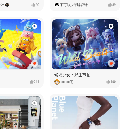
设计
89
不可缺少品牌设计
89
候场少女：野生节拍
鱼
211
naonao闹
190