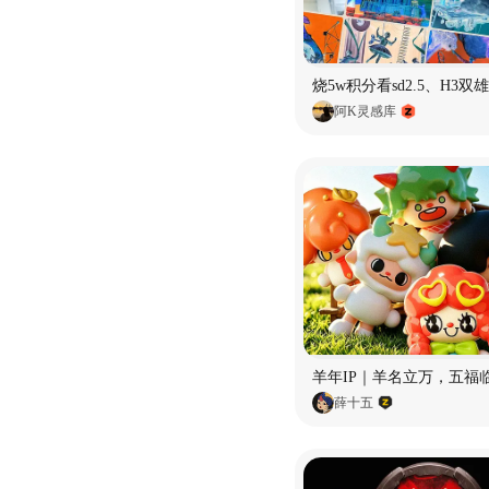
阿K灵感库
羊年IP｜羊名立万，五福
薛十五