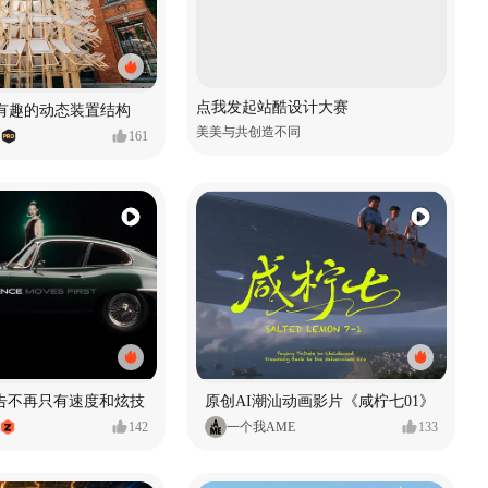
点我发起站酷设计大赛
 有趣的动态装置结构
美美与共创造不同
161
广告不再只有速度和炫技
原创AI潮汕动画影片《咸柠七01》
142
一个我AME
133