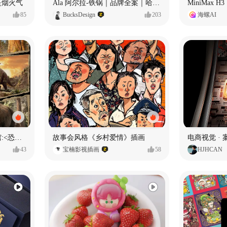
是烟火气
Ala 阿尔拉-铁锅｜品牌全案｜哈尔滨
MiniMax 
85
BucksDesign
203
海螺AI
数字体验 | 国家自然博物馆:<恐龙公园>沉浸特展
故事会风格《乡村爱情》插画
电商视觉 ·
43
宝楠影视插画
58
HJHCAN