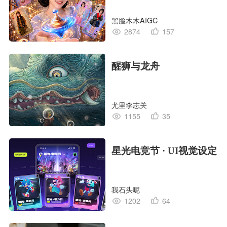
黑脸木木AIGC
2874
157
醒狮与龙舟
尤里李志关
1155
35
星光电竞节 · UI视觉设定
我石头呢
1202
64