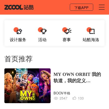
登录 / 注册
下载APP
设计服务
活动
赛事
站酷海洛
首页推荐
MY OWN ORBIT 我的
轨道，我的定义
#MVLAND嘻哈狂欢派
BOOV半格
对
2547
133