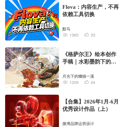
Flova：内容生产，不再
依赖工具切换
黯马
1360
33
《格萨尔王》绘本创作
手稿｜水彩墨韵下的史
诗回响
月光下的懒猫一溪
1209
44
【合集】2026年1月-6月
优秀设计作品（上）
微博品牌运营设计