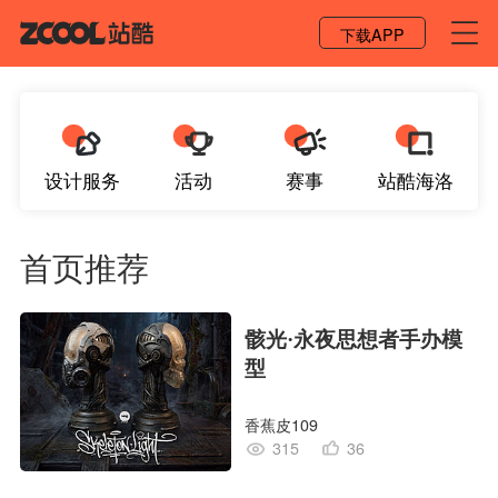
登录 / 注册
下载APP
设计服务
活动
赛事
站酷海洛
首页推荐
骸光·永夜思想者手办模
型
香蕉皮109
315
36