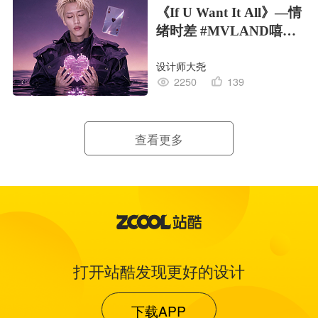
《If U Want It All》—情
绪时差 #MVLAND嘻哈
狂欢派对
设计师大尧
2250
139
查看更多
打开站酷发现更好的设计
下载APP