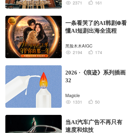
2371
161
一条看哭了的AI韩剧❄️看
懂AI短剧出海全流程
黑脸木木AIGC
2194
174
2026 ·《痕迹》系列插画
32
Magicle
1331
50
当AI汽车广告不再只有
速度和炫技