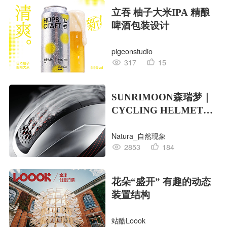
立吞 柚子大米IPA 精酿
啤酒包装设计
pigeonstudio
317
15
SUNRIMOON森瑞梦｜
CYCLING HELMET
CG｜气动骑行头盔
Natura_自然现象
2853
184
花朵“盛开” 有趣的动态
装置结构
站酷Loook