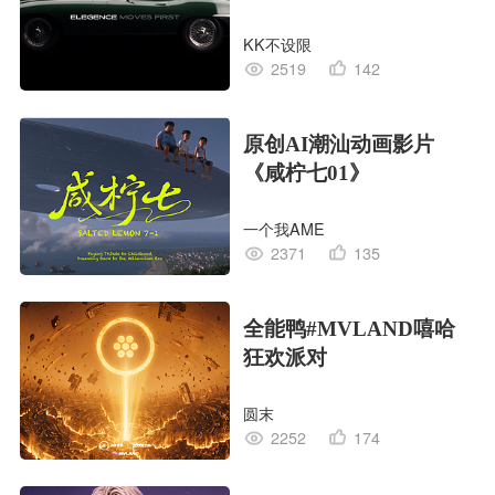
KK不设限
2519
142
原创AI潮汕动画影片
《咸柠七01》
一个我AME
2371
135
全能鸭#MVLAND嘻哈
狂欢派对
圆末
2252
174