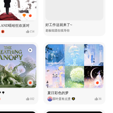
好工作这就来了~
MVLAND嘻哈狂欢派对
老板组团在线等你
154
🌳
夏日彩色的梦
102
茶叶蛋有点烫
36