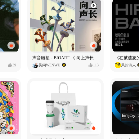
声音雕塑 - BIOART 《 向上声长 》
39
吴问WENWU
113
风的诗人