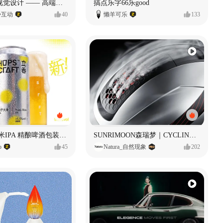
奥捷龙官网视觉设计 —— 高端网站建设
搞点乐字66乐good
势互动
40
懒羊可乐
133
立吞 柚子大米IPA 精酿啤酒包装设计
SUNRIMOON森瑞梦｜CYCLING HELMET CG｜气动骑行头盔
o
45
Natura_自然现象
202