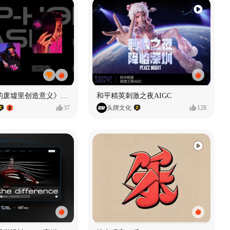
《在被遗忘的废墟里创造意义》#MVLAND嘻哈狂欢派对
和平精英刺激之夜AIGC
37
头牌文化
128