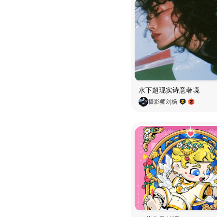
水下超现实诗意奢境
摄影师刘杨