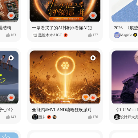
置结构
一条看哭了的AI韩剧❄️看懂AI短剧出海全流程
2026 ·《
163
黑脸木木AIGC
177
Magicle
七01》
全能鸭#MVLAND嘻哈狂欢派对
143
圆末
176
设计师大