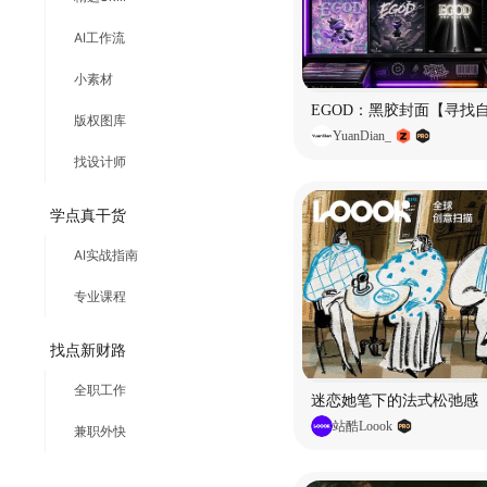
AI工作流
小素材
EGOD：黑胶封面【寻找
版权图库
YuanDian_
找设计师
学点真干货
AI实战指南
专业课程
找点新财路
全职工作
迷恋她笔下的法式松弛感
站酷Loook
兼职外快