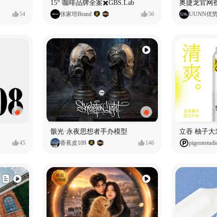
15° 咖啡品牌全案✖️GBS.Lab
54
张家培Brand
56
UUNN优
骸光·永夜思想者手办模型
45
香蕉皮109
146
pigeonstudi