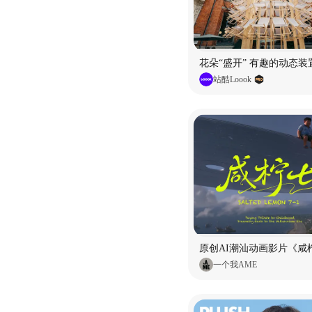
花朵“盛开” 有趣的动态装
站酷Loook
原创AI潮汕动画影片《咸柠
一个我AME