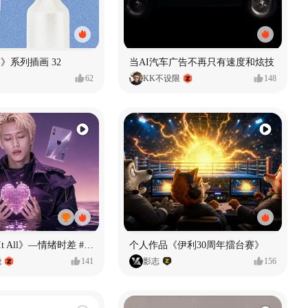
痕迹》系列插画 32
当AI汽车广告不再只有速度和炫技
62
KK不设限
148
《If U Want It All》—情绪时差 #MVLAND嘻哈狂欢派对
个人作品《伊利30周年擂台赛》
尧
141
影志
156