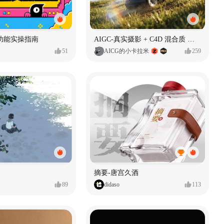
功能实操指南
AIGC-真实摄影 + C4D 混合质 能让 AI 产品图更好吗?
51
AICG的小卡拉米
259
摘要-唐宫久酒
89
didaso
113