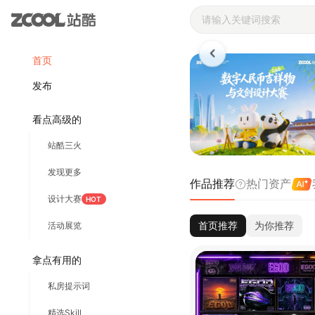
站酷ZCOOL 
首页
发布
看点高级的
站酷三火
发现更多
作品推荐
热门资产
设计大赛
HOT
首页推荐
为你推荐
活动展览
拿点有用的
私房提示词
精选Skill