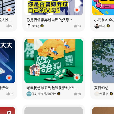
漫画：品读东野圭吾，画说人性百态
你是否曾嫌弃过自己的父母？
小云雀AI全
59
5ming
65
黯马
好太太品牌视觉全域形象升级全案【潜云品牌】
老疯杨悠哉系列包装及活动KV设计
夏日幻想
73
你好大海品牌设计
69
邦乔彦