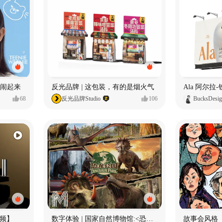
小熊闹起来
反光品牌 | 这包装，有的是烟火气
68
反光品牌Studio
106
BucksDesi
频】
数字体验 | 国家自然博物馆:<恐龙公园>沉浸特展
故事会风格