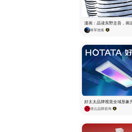
将军他爸
潜云品牌咨询