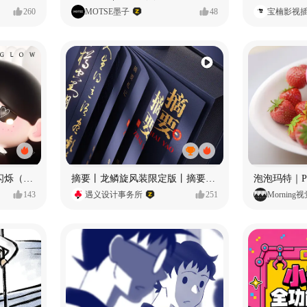
260
MOTSE墨子
48
宝楠影视
愿每个人都能保持小小的闪烁（IP可授权）
摘要丨龙鳞旋风装限定版丨摘要的比赛里 看谁卷s谁！
143
遇义设计事务所
251
Morning