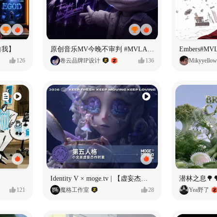
自我】
原创音乐MV今晚不审判 #MVLAND嘻哈狂欢派对
Embers#
126
卷云品牌IP设计
136
Mikyyellow
Identity V × moge.tv | 【虚妄杰作时装】“小女孩”
潜林之息🌳
121
魔格工作室
28
Yea野了