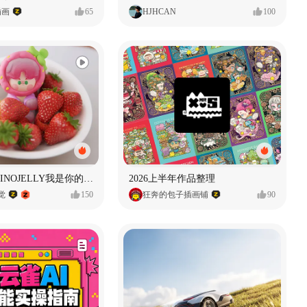
插画
65
HJHCAN
100
泡泡玛特｜PINOJELLY我是你的娃娃系列
2026上半年作品整理
视觉
150
狂奔的包子插画铺
90