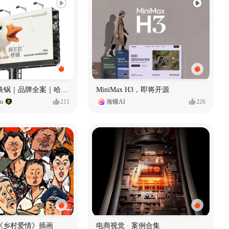
Ala 阿尔拉-铁锅｜品牌全案｜哈尔滨
MiniMax H3，即将开源
gn
211
海螺AI
226
《乡村爱情》插画
电商视觉 · 案例合集