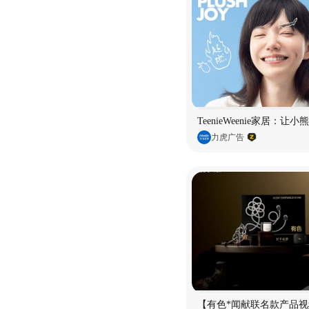
TeenieWeenie家居：让
力虎广告
【有色*闻献联名款产品视