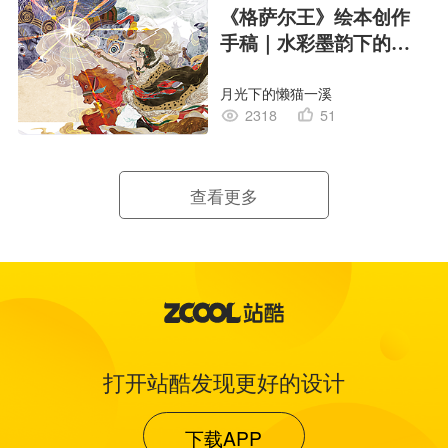
《格萨尔王》绘本创作
手稿｜水彩墨韵下的史
诗回响
月光下的懒猫一溪
2318
51
查看更多
打开站酷发现更好的设计
下载APP