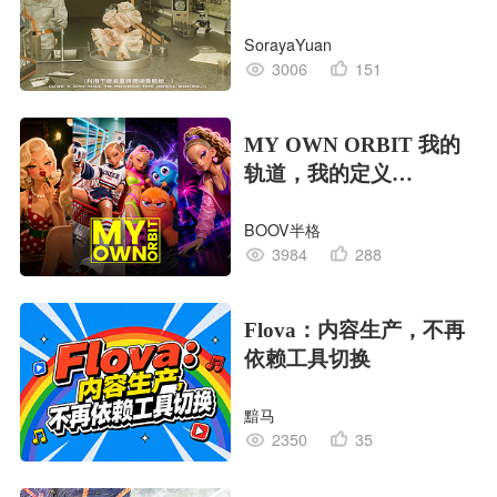
EDITION OF LIFE生命
SorayaYuan
的工业版本
3006
151
MY OWN ORBIT 我的
轨道，我的定义
#MVLAND嘻哈狂欢派
BOOV半格
对
3984
288
Flova：内容生产，不再
依赖工具切换
黯马
2350
35