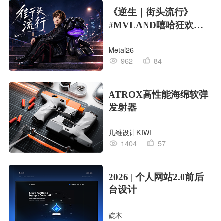
《逆生｜街头流行》
#MVLAND嘻哈狂欢派
对
Metal26
962
84
ATROX高性能海绵软弹
发射器
几维设计KIWI
1404
57
2026 | 个人网站2.0前后
台设计
靛木