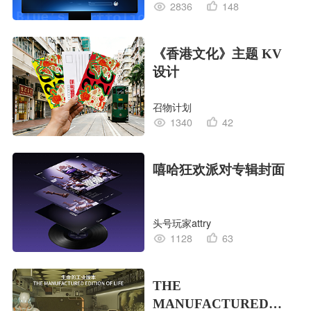
2836
148
《香港文化》主题 KV
设计
召物计划
1340
42
嘻哈狂欢派对专辑封面
头号玩家attry
1128
63
THE
MANUFACTURED