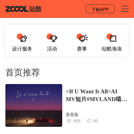
登录 / 注册
下载APP
设计服务
活动
赛事
站酷海洛
首页推荐
<If U Want It All>AI
MV短片#MVLAND嘻哈
狂欢派对
茶茶面
859
80