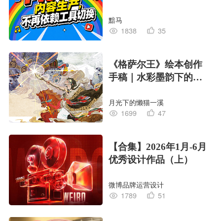
黯马
1838
35
《格萨尔王》绘本创作
手稿｜水彩墨韵下的史
诗回响
月光下的懒猫一溪
1699
47
【合集】2026年1月-6月
优秀设计作品（上）
微博品牌运营设计
1789
51