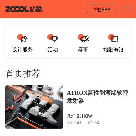
登录 / 注册
下载APP
设计服务
活动
赛事
站酷海洛
首页推荐
ATROX高性能海绵软弹
发射器
几维设计KIWI
541
54