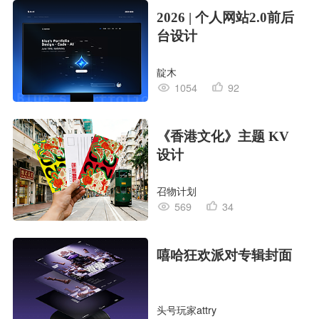
2026 | 个人网站2.0前后
台设计
靛木
1054
92
《香港文化》主题 KV
设计
召物计划
569
34
嘻哈狂欢派对专辑封面
头号玩家attry