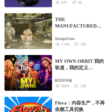
537
55
THE
MANUFACTURED
EDITION OF LIFE生命
SorayaYuan
的工业版本
1106
105
MY OWN ORBIT 我的
轨道，我的定义
#MVLAND嘻哈狂欢派
BOOV半格
对
3294
138
Flova：内容生产，不再
依赖工具切换