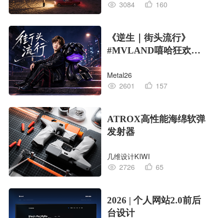
3084
160
《逆生｜街头流行》
#MVLAND嘻哈狂欢派
对
Metal26
2601
157
ATROX高性能海绵软弹
发射器
几维设计KIWI
2726
65
2026 | 个人网站2.0前后
台设计