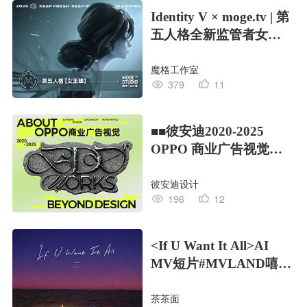
Identity V × moge.tv | 第
五人格全新监管者女王
蜂
魔格工作室
379
11
■■彼安迪2020-2025
OPPO 商业广告视觉合
集/部分
彼安迪设计
196
12
<If U Want It All>AI
MV短片#MVLAND嘻哈
狂欢派对
茶茶面