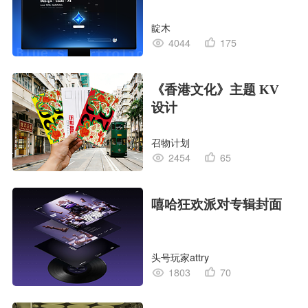
靛木
4044
175
《香港文化》主题 KV
设计
召物计划
2454
65
嘻哈狂欢派对专辑封面
头号玩家attry
1803
70