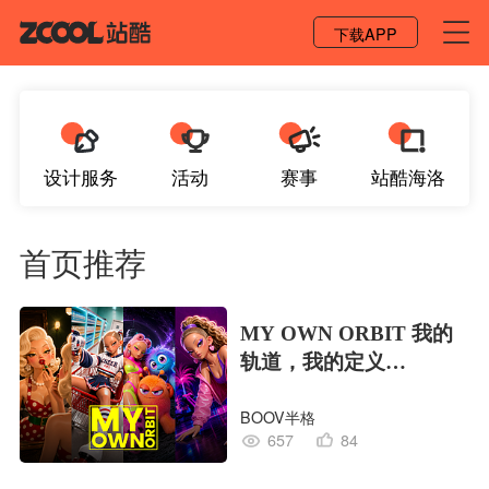
登录 / 注册
下载APP
设计服务
活动
赛事
站酷海洛
首页推荐
MY OWN ORBIT 我的
轨道，我的定义
#MVLAND嘻哈狂欢派
BOOV半格
对
657
84