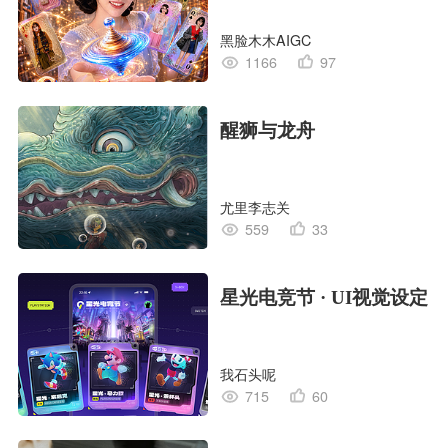
黑脸木木AIGC
1166
97
醒狮与龙舟
尤里李志关
559
33
星光电竞节 · UI视觉设定
我石头呢
715
60