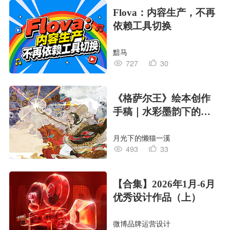
Flova：内容生产，不再
依赖工具切换
黯马
727
30
《格萨尔王》绘本创作
手稿｜水彩墨韵下的史
诗回响
月光下的懒猫一溪
493
33
【合集】2026年1月-6月
优秀设计作品（上）
微博品牌运营设计