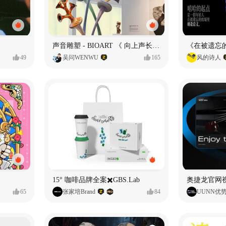
声音雕塑 - BIOART 《 向上声长 》
49
吴问WENWU
165
风的诗人
15° 咖啡品牌全案✖️GBS.Lab
65
张家培Brand
84
UUNN优