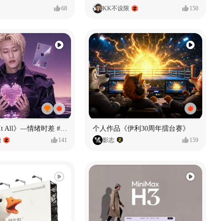
68
KK不设限
150
《If U Want It All》—情绪时差 #MVLAND嘻哈狂欢派对
个人作品《伊利30周年擂台赛》
尧
141
影志
159