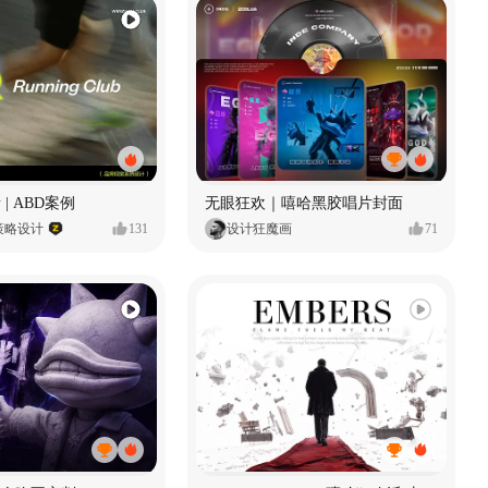
 | ABD案例
无眼狂欢｜嘻哈黑胶唱片封面
策略设计
131
设计狂魔画
71