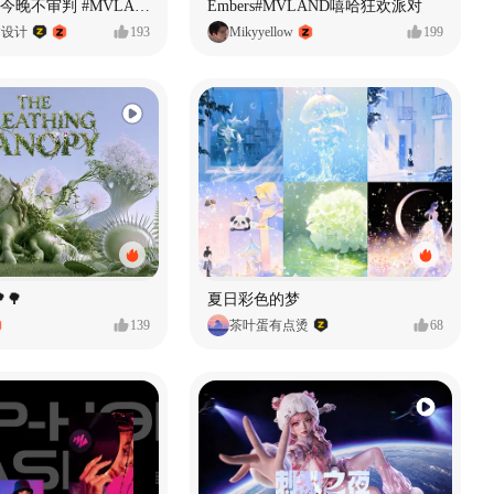
原创音乐MV今晚不审判 #MVLAND嘻哈狂欢派对
Embers#MVLAND嘻哈狂欢派对
P设计
193
Mikyyellow
199
🌳
夏日彩色的梦
139
茶叶蛋有点烫
68