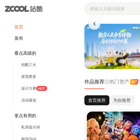
站酷ZCOOL 
首页
发布
看点高级的
站酷三火
发现更多
作品推荐
热门资产
设计大赛
HOT
首页推荐
为你推荐
活动展览
拿点有用的
私房提示词
精选Skill