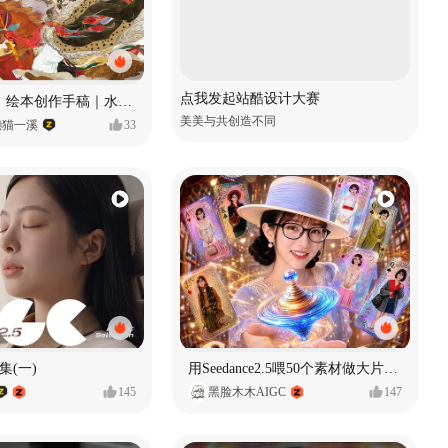
点我发起站酷设计大赛
《格萨尔王》绘本创作手稿｜水彩墨韵下的史诗回响
美美与共创造不同
懒猫一溪
33
集(一)
用Seedance2.5喂50个素材做大片（实操干货）
145
黑脸木木AIGC
147