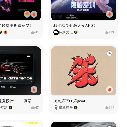
《在被遗忘的废墟里创造意义》#MVLAND嘻哈狂欢派对
和平精英刺激之夜AIGC
44
头牌文化
149
奥捷龙官网视觉设计 —— 高端网站建设
搞点乐字66乐good
势互动
47
懒羊可乐
142