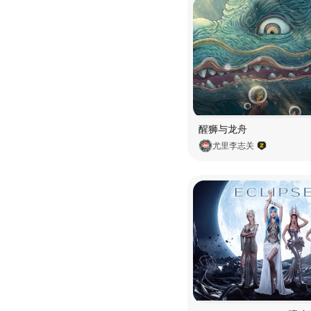
醒狮与龙舟
尤里李志关