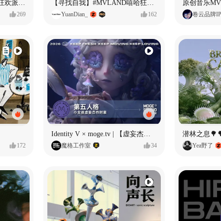
ECLIPSE #MVLAND嘻哈狂欢派对 女团MV
【寻找自我】#MVLAND嘻哈狂欢派对
269
YuanDian_
162
卷云品牌I
Identity V × moge.tv | 【虚妄杰作时装】“小女孩”
潜林之息🌳
172
魔格工作室
34
Yea野了