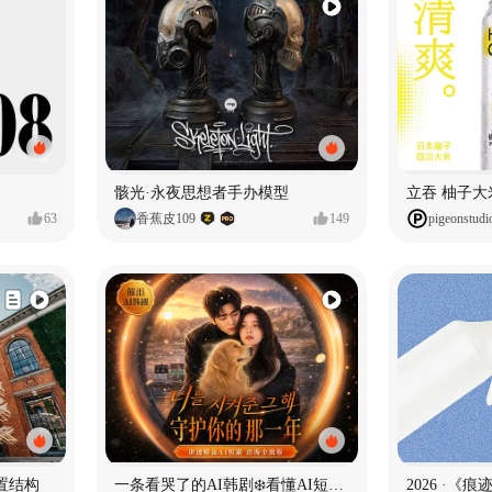
骸光·永夜思想者手办模型
63
香蕉皮109
149
pigeonstudi
置结构
一条看哭了的AI韩剧❄️看懂AI短剧出海全流程
2026 ·《