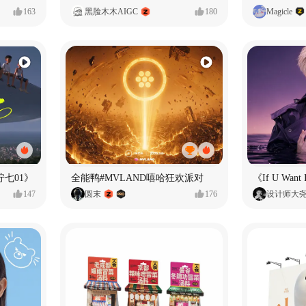
163
黑脸木木AIGC
180
Magicle
七01》
全能鸭#MVLAND嘻哈狂欢派对
147
圆末
176
设计师大