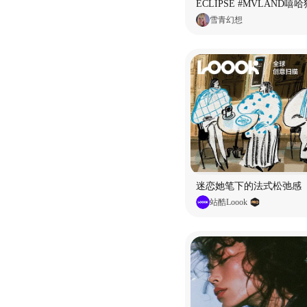
雪青幻想
迷恋她笔下的法式松弛感
站酷Loook