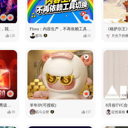
MY OWN ORBIT 我的轨道，我的定义#MVLAND嘻哈狂欢派对
Flova：内容生产，不再依赖工具切换
128
黯马
31
月光下的
【合集】2026年1月-6月优秀设计作品（上）
羊年IP(可授权)
8月份TVC合
39
筋斗云呀
157
定然葛格