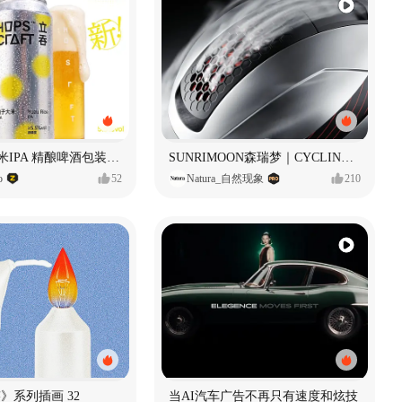
立吞 柚子大米IPA 精酿啤酒包装设计
SUNRIMOON森瑞梦｜CYCLING HELMET CG｜气动骑行头盔
o
52
Natura_自然现象
210
痕迹》系列插画 32
当AI汽车广告不再只有速度和炫技