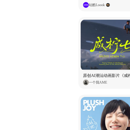
站酷Loook
原创AI潮汕动画影片《咸柠
一个我AME