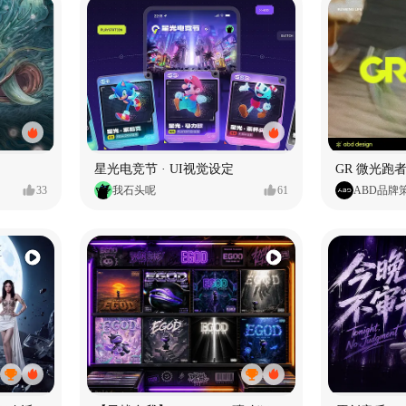
星光电竞节 · UI视觉设定
GR 微光跑者
33
我石头呢
61
ABD品牌