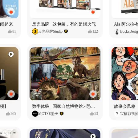
小熊闹起来
反光品牌 | 这包装，有的是烟火气
81
反光品牌Studio
122
BucksDesi
频】
数字体验 | 国家自然博物馆:<恐龙公园>沉浸特展
故事会风格
265
MOTSE墨子
53
宝楠影视