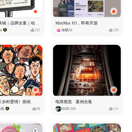
Ala 阿尔拉-铁锅｜品牌全案｜哈尔滨
MiniMax H3，即将开源
gn
221
海螺AI
230
《乡村爱情》插画
电商视觉 · 案例合集
插画
68
HJHCAN
111