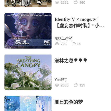
2332
160
Identity V × moge.tv |
【虚妄杰作时装】“小女
孩”
魔格工作室
796
29
潜林之息🌳🌳🌳
Yea野了
2068
129
夏日彩色的梦