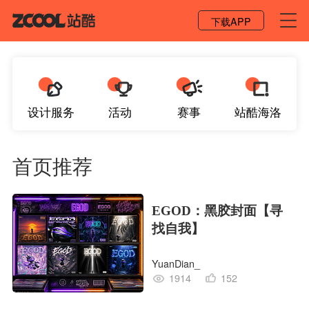
登录 / 注册
下载APP
设计服务
活动
赛事
站酷海洛
首页推荐
EGOD：黑胶封面【寻
找自我】
YuanDian_
1914
152