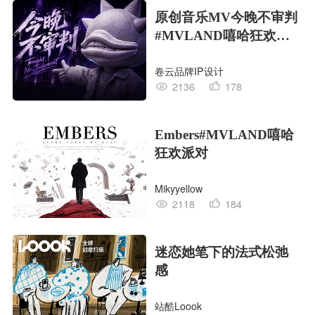
原创音乐MV今晚不审判
#MVLAND嘻哈狂欢派
对
卷云品牌IP设计
2136
178
Embers#MVLAND嘻哈
狂欢派对
Mikyyellow
2118
184
迷恋她笔下的法式松弛
感
站酷Loook