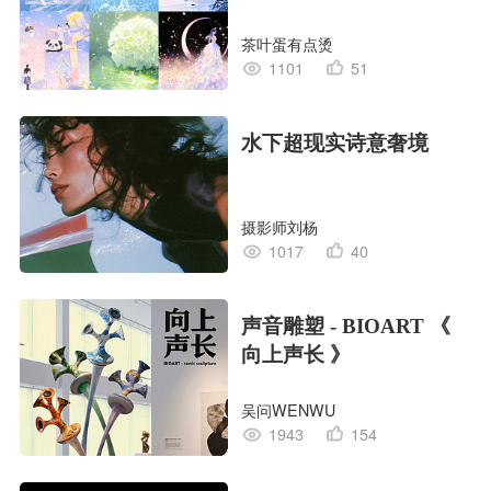
茶叶蛋有点烫
1101
51
水下超现实诗意奢境
摄影师刘杨
1017
40
声音雕塑 - BIOART 《
向上声长 》
吴问WENWU
1943
154