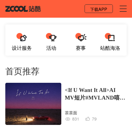
登录 / 注册
下载APP
设计服务
活动
赛事
站酷海洛
首页推荐
<If U Want It All>AI
MV短片#MVLAND嘻哈
狂欢派对
茶茶面
831
79