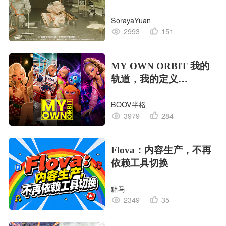
EDITION OF LIFE生命
SorayaYuan
的工业版本
2993
151
MY OWN ORBIT 我的
轨道，我的定义
#MVLAND嘻哈狂欢派
BOOV半格
对
3979
284
Flova：内容生产，不再
依赖工具切换
黯马
2349
35