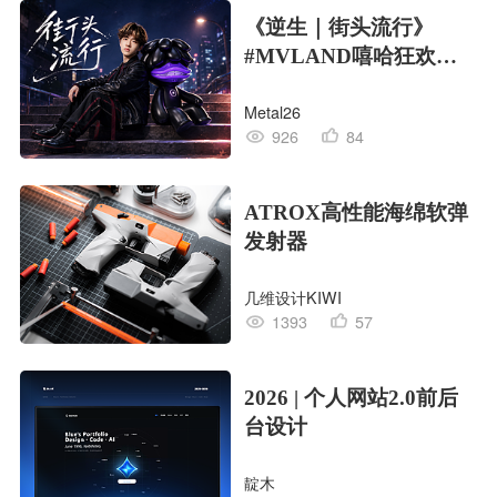
《逆生｜街头流行》
#MVLAND嘻哈狂欢派
对
Metal26
926
84
ATROX高性能海绵软弹
发射器
几维设计KIWI
1393
57
2026 | 个人网站2.0前后
台设计
靛木