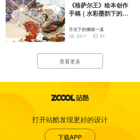
《格萨尔王》绘本创作
手稿｜水彩墨韵下的史
诗回响
月光下的懒猫一溪
2317
51
查看更多
打开站酷发现更好的设计
下载APP