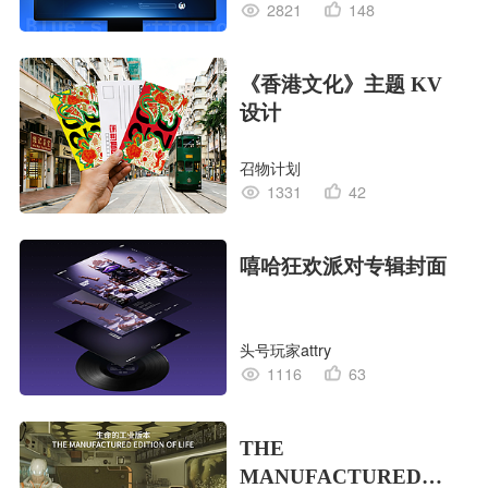
2821
148
《香港文化》主题 KV
设计
召物计划
1331
42
嘻哈狂欢派对专辑封面
头号玩家attry
1116
63
THE
MANUFACTURED