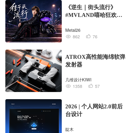
《逆生｜街头流行》
#MVLAND嘻哈狂欢派
对
Metal26
862
76
ATROX高性能海绵软弹
发射器
几维设计KIWI
1358
57
2026 | 个人网站2.0前后
台设计
靛木