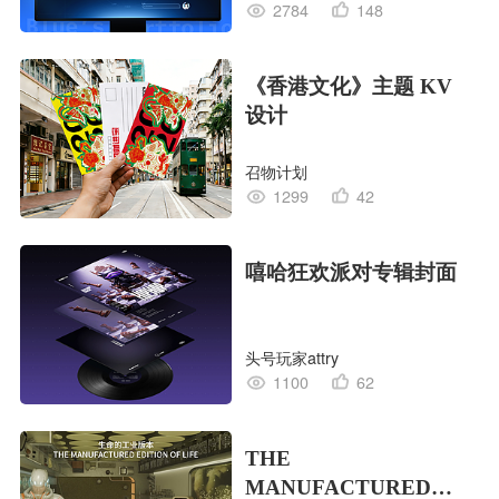
2784
148
《香港文化》主题 KV
设计
召物计划
1299
42
嘻哈狂欢派对专辑封面
头号玩家attry
1100
62
THE
MANUFACTURED