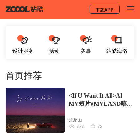
登录 / 注册
下载APP
设计服务
活动
赛事
站酷海洛
首页推荐
<If U Want It All>AI
MV短片#MVLAND嘻哈
狂欢派对
茶茶面
777
72