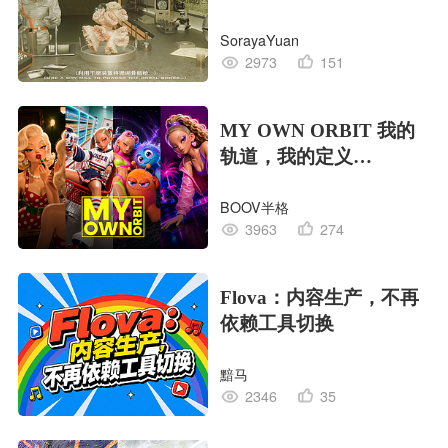
EDITION OF LIFE生命
SorayaYuan
的工业版本
2973
151
MY OWN ORBIT 我的
轨道，我的定义
#MVLAND嘻哈狂欢派
BOOV半格
对
3963
274
Flova：内容生产，不再
依赖工具切换
黯马
2346
35