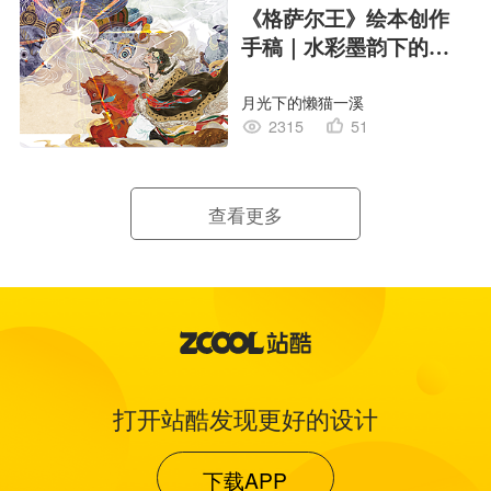
《格萨尔王》绘本创作
手稿｜水彩墨韵下的史
诗回响
月光下的懒猫一溪
2315
51
查看更多
打开站酷发现更好的设计
下载APP