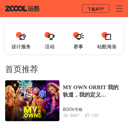
登录 / 注册
下载APP
设计服务
活动
赛事
站酷海洛
首页推荐
MY OWN ORBIT 我的
轨道，我的定义
#MVLAND嘻哈狂欢派
BOOV半格
对
2627
133