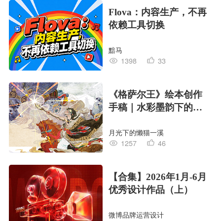
Flova：内容生产，不再
依赖工具切换
黯马
1398
33
《格萨尔王》绘本创作
手稿｜水彩墨韵下的史
诗回响
月光下的懒猫一溪
1257
46
【合集】2026年1月-6月
优秀设计作品（上）
微博品牌运营设计