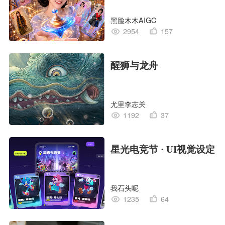
黑脸木木AIGC
2954
157
醒狮与龙舟
尤里李志关
1192
37
星光电竞节 · UI视觉设定
我石头呢
1235
64