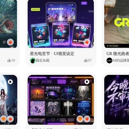
星光电竞节 · UI视觉设定
GR 微光跑者
39
我石头呢
67
ABD品牌