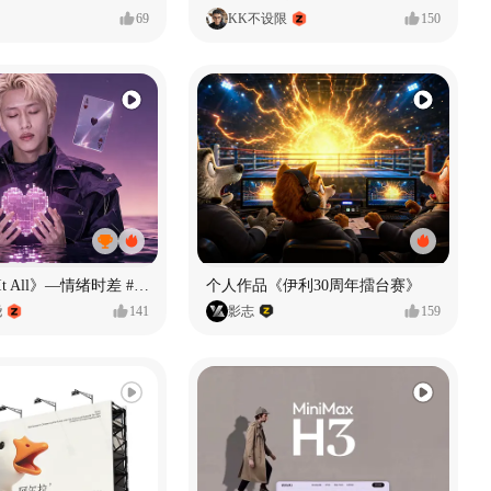
69
KK不设限
150
《If U Want It All》—情绪时差 #MVLAND嘻哈狂欢派对
个人作品《伊利30周年擂台赛》
尧
141
影志
159