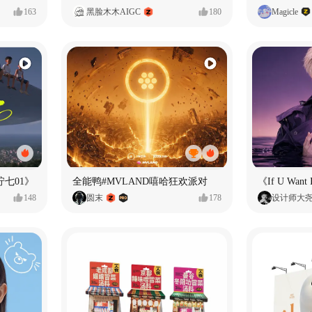
163
黑脸木木AIGC
180
Magicle
七01》
全能鸭#MVLAND嘻哈狂欢派对
148
圆末
178
设计师大