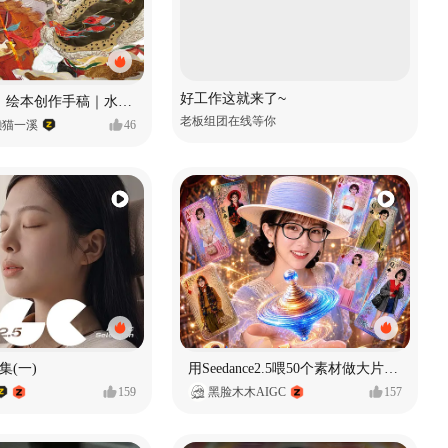
好工作这就来了~
《格萨尔王》绘本创作手稿｜水彩墨韵下的史诗回响
老板组团在线等你
懒猫一溪
46
集(一)
用Seedance2.5喂50个素材做大片（实操干货）
159
黑脸木木AIGC
157