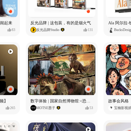
小熊闹起来
反光品牌 | 这包装，有的是烟火气
83
反光品牌Studio
131
BucksDesi
频】
数字体验 | 国家自然博物馆:<恐龙公园>沉浸特展
故事会风格
265
MOTSE墨子
53
宝楠影视