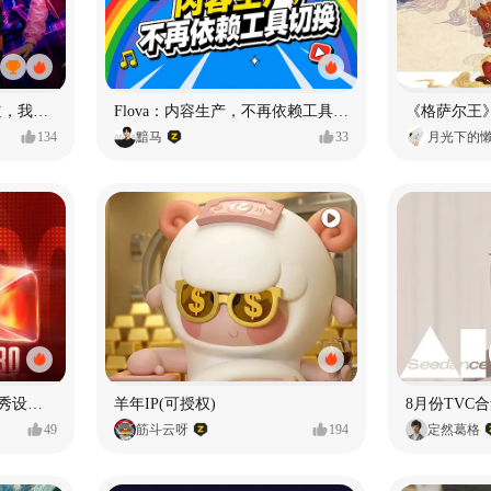
MY OWN ORBIT 我的轨道，我的定义#MVLAND嘻哈狂欢派对
Flova：内容生产，不再依赖工具切换
134
黯马
33
月光下的
【合集】2026年1月-6月优秀设计作品（上）
羊年IP(可授权)
8月份TVC合
49
筋斗云呀
194
定然葛格