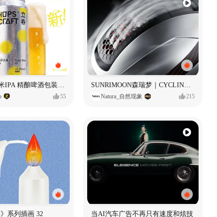
立吞 柚子大米IPA 精酿啤酒包装设计
SUNRIMOON森瑞梦｜CYCLING HELMET CG｜气动骑行头盔
o
55
Natura_自然现象
215
痕迹》系列插画 32
当AI汽车广告不再只有速度和炫技