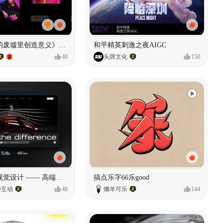
《在被遗忘的废墟里创造意义》#MVLAND嘻哈狂欢派对
和平精英刺激之夜AIGC
48
头牌文化
150
奥捷龙官网视觉设计 —— 高端网站建设
搞点乐字66乐good
势互动
48
懒羊可乐
144