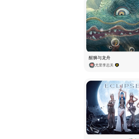
醒狮与龙舟
尤里李志关