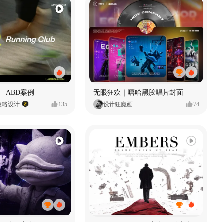
 | ABD案例
无眼狂欢｜嘻哈黑胶唱片封面
策略设计
135
设计狂魔画
74