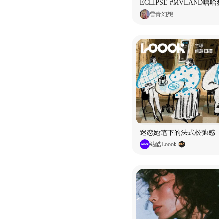
雪青幻想
迷恋她笔下的法式松弛感
站酷Loook