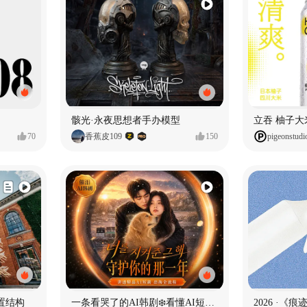
骸光·永夜思想者手办模型
70
香蕉皮109
150
pigeonstudi
置结构
一条看哭了的AI韩剧❄️看懂AI短剧出海全流程
2026 ·《