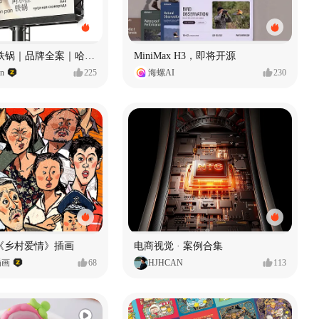
Ala 阿尔拉-铁锅｜品牌全案｜哈尔滨
MiniMax H3，即将开源
gn
225
海螺AI
230
《乡村爱情》插画
电商视觉 · 案例合集
插画
68
HJHCAN
113