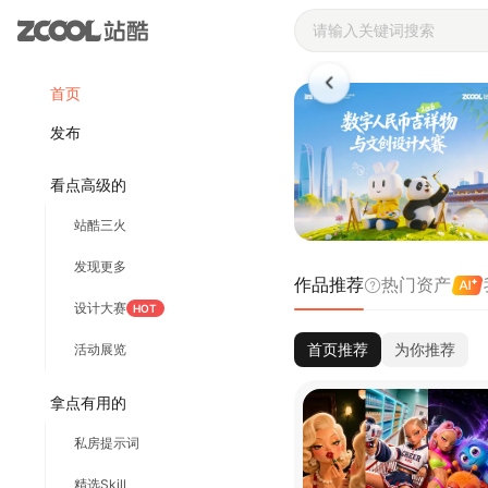
站酷ZCOOL 
首页
发布
看点高级的
站酷三火
发现更多
作品推荐
热门资产
设计大赛
HOT
首页推荐
为你推荐
活动展览
拿点有用的
私房提示词
精选Skill