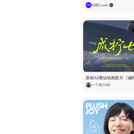
站酷Loook
原创AI潮汕动画影片《咸柠
一个我AME