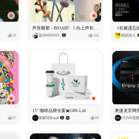
声音雕塑 - BIOART 《 向上声长 》
50
吴问WENWU
166
风的诗人
15° 咖啡品牌全案✖️GBS.Lab
67
张家培Brand
89
UUNN优