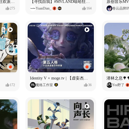
ECLIPSE #MVLAND嘻哈狂欢派对 女团MV
【寻找自我】#MVLAND嘻哈狂欢派对
275
YuanDian_
164
卷云品牌I
Identity V × moge.tv | 【虚妄杰作时装】“小女孩”
潜林之息🌳
172
魔格工作室
36
Yea野了