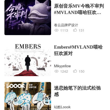
原创音乐MV今晚不审判
#MVLAND嘻哈狂欢派
对
卷云品牌IP设计
1113
131
Embers#MVLAND嘻哈
狂欢派对
Mikyyellow
1242
150
迷恋她笔下的法式松弛
感
站酷Loook