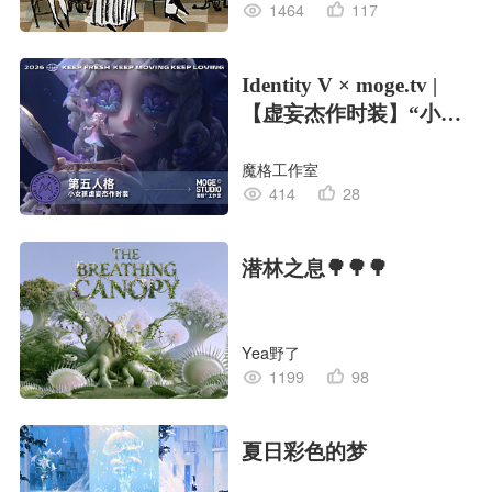
1464
117
Identity V × moge.tv |
【虚妄杰作时装】“小女
孩”
魔格工作室
414
28
潜林之息🌳🌳🌳
Yea野了
1199
98
夏日彩色的梦