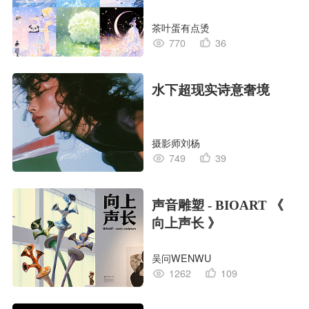
茶叶蛋有点烫
770
36
水下超现实诗意奢境
摄影师刘杨
749
39
声音雕塑 - BIOART 《
向上声长 》
吴问WENWU
1262
109