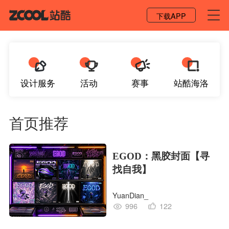
登录 / 注册
下载APP
设计服务
活动
赛事
站酷海洛
首页推荐
EGOD：黑胶封面【寻
找自我】
YuanDian_
996
122