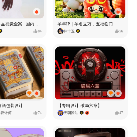
腕表 | 超级单品视觉全案 | 国内 x 出海
羊年IP｜羊名立万，五福临门
84
薛十五
56
要白酒包装设计
【专辑设计-破局六章】
牌设计师
74
天朝酱油
47