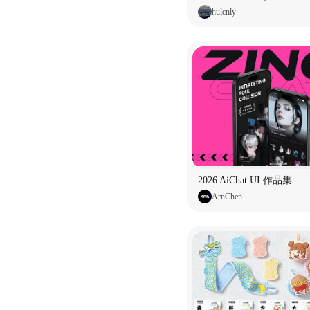
hulcnly
2026 AiChat UI 作品集
ArnChen