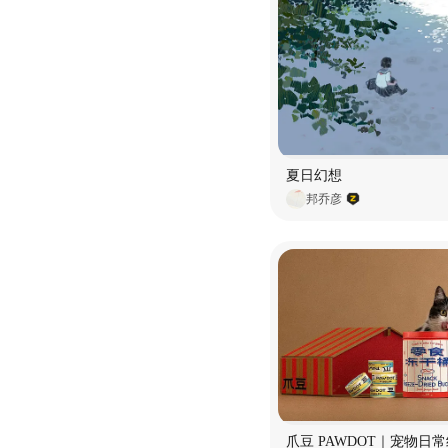
夏日幻想
邦乔彦