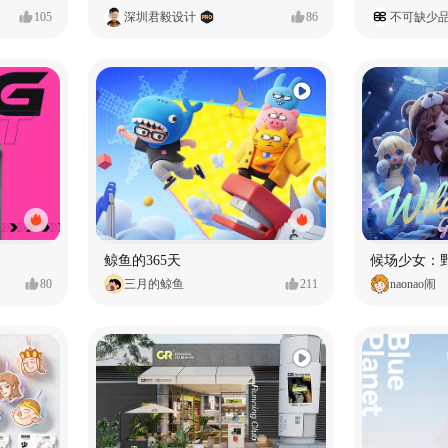
105
深圳君毅设计
86
不可缺少
鲸鱼的365天
候场少女：
80
三月的鲸鱼
211
naonao闹