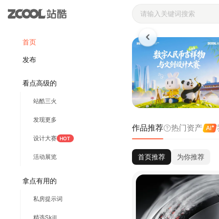
站酷ZCOOL 
首页
发布
看点高级的
站酷三火
发现更多
作品推荐
热门资产
设计大赛
HOT
首页推荐
为你推荐
活动展览
拿点有用的
私房提示词
精选Skill