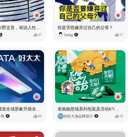
漫画：品读东野圭吾，画说人性百态
你是否曾嫌弃过自己的父母？
47
5ming
57
好太太品牌视觉全域形象升级全案【潜云品牌】
老疯杨悠哉系列包装及活动KV设计
咨询
64
你好大海品牌设计
59