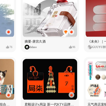
摘要-唐宫久酒
76
didaso
96
GUUYU
爪豆 PAWDOT｜宠物日常组合礼盒包装设计
君毅设计x局柒 新一代KTV品牌全案设计