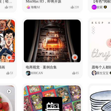
Ala 阿尔拉-铁锅｜品牌全案｜哈尔滨
MiniMax H3，即将开源
【有色*闻
191
海螺AI
220
娃紫
插画
电商视觉 · 案例合集
53
HJHCAN
85
重生宝宝