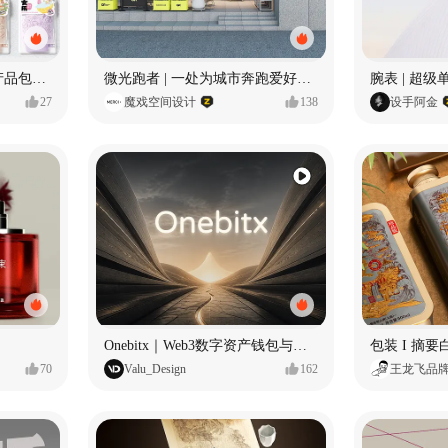
“洗游记”品牌升级、全系产品包装设计、店堆设计
微光跑者 | 一处为城市奔跑爱好者打造的复合空间
27
魔戏空间设计
138
设手阿金
Onebitx｜Web3数字资产钱包与交易体验设计
包装 I 摘
70
Valu_Design
162
王龙飞品