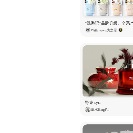
With_town为之堂
野束 syra
滚水BlngPT