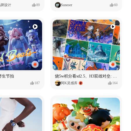
品牌设计
89
Suneoer
60
野生节拍
烧5w积分看sd2.5、H3双雄对垒: 全面测评MiniMax H3篇
187
阿K灵感库
164