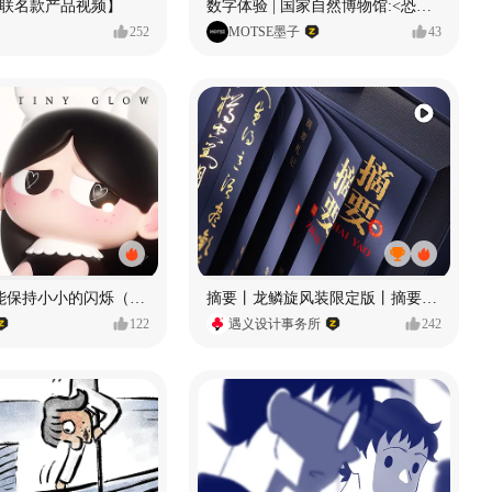
献联名款产品视频】
数字体验 | 国家自然博物馆:<恐龙公园>沉浸特展
252
MOTSE墨子
43
愿每个人都能保持小小的闪烁（IP可授权）
摘要丨龙鳞旋风装限定版丨摘要的比赛里 看谁卷s谁！
122
遇义设计事务所
242