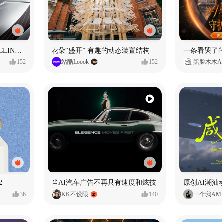
SUNRIMOON森瑞梦｜CYCLING HELMET CG｜气动骑行头盔
花朵“盛开” 有趣的动态装置结构
152
站酷Loook
152
黑脸木木A
2
当AI汽车广告不再只有速度和炫技
原创AI潮汕
36
KK不设限
140
一个我AM