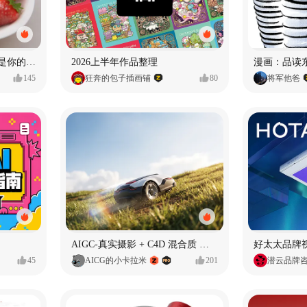
泡泡玛特｜PINOJELLY我是你的娃娃系列
2026上半年作品整理
145
狂奔的包子插画铺
80
将军他爸
AIGC-真实摄影 + C4D 混合质 能让 AI 产品图更好吗?
45
AICG的小卡拉米
201
潜云品牌