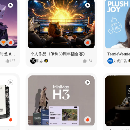
《If U Want It All》—情绪时差 #MVLAND嘻哈狂欢派对
个人作品《伊利30周年擂台赛》
TeenieWe
137
影志
154
力虎广告