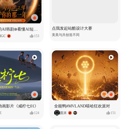
点我发起站酷设计大赛
一条看哭了的AI韩剧❄️看懂AI短剧出海全流程
美美与共创造不同
IGC
153
动画影片《咸柠七01》
全能鸭#MVLAND嘻哈狂欢派对
E
124
圆末
151