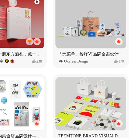
《未央》｜一册东方酒礼，藏一方岁时雅意
「无菜单」餐厅VI品牌全案设计
郭宇
238
OxyreactDesign
170
元气商店宠物集合店品牌设计—元气摄入中
TEEMTONE BRAND VISUAl DESIGN