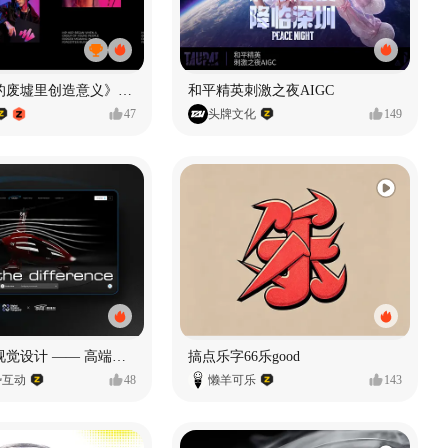
《在被遗忘的废墟里创造意义》#MVLAND嘻哈狂欢派对
和平精英刺激之夜AIGC
47
头牌文化
149
奥捷龙官网视觉设计 —— 高端网站建设
搞点乐字66乐good
势互动
48
懒羊可乐
143