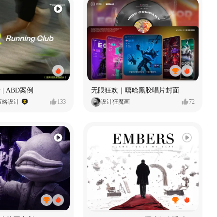
 | ABD案例
无眼狂欢｜嘻哈黑胶唱片封面
策略设计
133
设计狂魔画
72