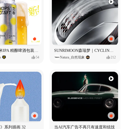
立吞 柚子大米IPA 精酿啤酒包装设计
SUNRIMOON森瑞梦｜CYCLING HELMET CG｜气动骑行头盔
o
54
Natura_自然现象
212
痕迹》系列插画 32
当AI汽车广告不再只有速度和炫技