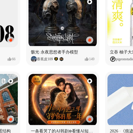
骸光·永夜思想者手办模型
66
香蕉皮109
149
pigeonstudi
置结构
一条看哭了的AI韩剧❄️看懂AI短剧出海全流程
2026 ·《