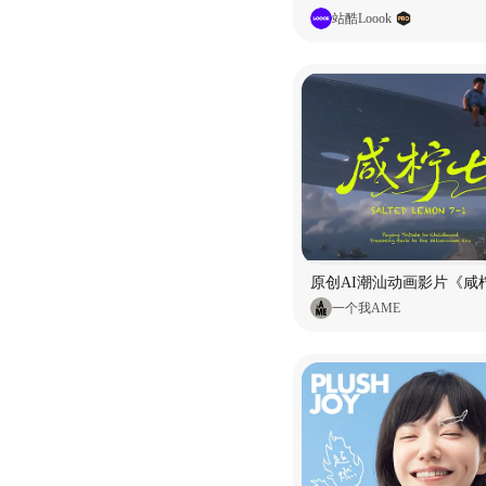
站酷Loook
原创AI潮汕动画影片《咸柠
一个我AME