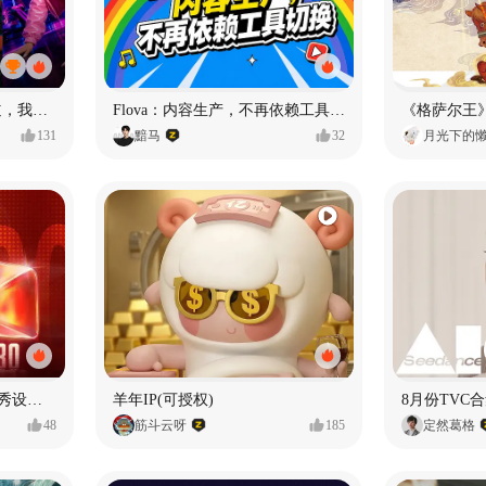
MY OWN ORBIT 我的轨道，我的定义#MVLAND嘻哈狂欢派对
Flova：内容生产，不再依赖工具切换
131
黯马
32
月光下的
【合集】2026年1月-6月优秀设计作品（上）
羊年IP(可授权)
8月份TVC合
48
筋斗云呀
185
定然葛格