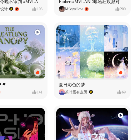
原创音乐MV今晚不审判 #MVLAND嘻哈狂欢派对
Embers#MVLAND嘻哈狂欢派对
P设计
193
Mikyyellow
200
🌳
夏日彩色的梦
141
茶叶蛋有点烫
69