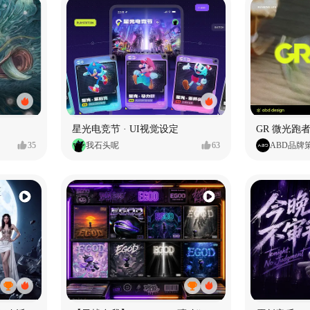
星光电竞节 · UI视觉设定
GR 微光跑者
35
我石头呢
63
ABD品牌