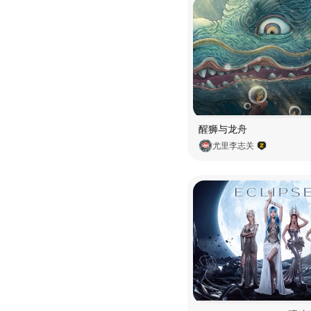
醒狮与龙舟
尤里李志关