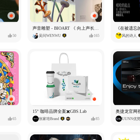
声音雕塑 - BIOART 《 向上声长 》
50
吴问WENWU
165
风的诗人
15° 咖啡品牌全案✖️GBS.Lab
65
张家培Brand
85
UUNN优