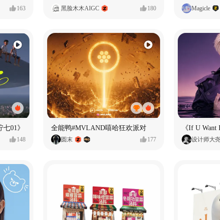
163
黑脸木木AIGC
180
Magicle
七01》
全能鸭#MVLAND嘻哈狂欢派对
148
圆末
177
设计师大