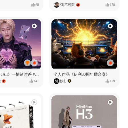
68
KK不设限
150
《If U Want It All》—情绪时差 #MVLAND嘻哈狂欢派对
个人作品《伊利30周年擂台赛》
尧
141
影志
159