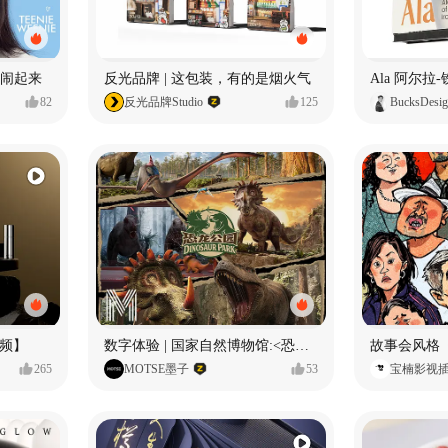
小熊闹起来
反光品牌 | 这包装，有的是烟火气
82
反光品牌Studio
125
BucksDesi
频】
数字体验 | 国家自然博物馆:<恐龙公园>沉浸特展
故事会风格
265
MOTSE墨子
53
宝楠影视