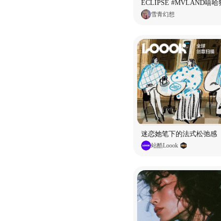
雪青幻想
迷恋她笔下的法式松弛感
站酷Loook