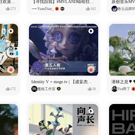
ECLIPSE #MVLAND嘻哈狂欢派对 女团MV
【寻找自我】#MVLAND嘻哈狂欢派对
273
YuanDian_
162
卷云品牌I
Identity V × moge.tv | 【虚妄杰作时装】“小女孩”
潜林之息🌳
172
魔格工作室
36
Yea野了