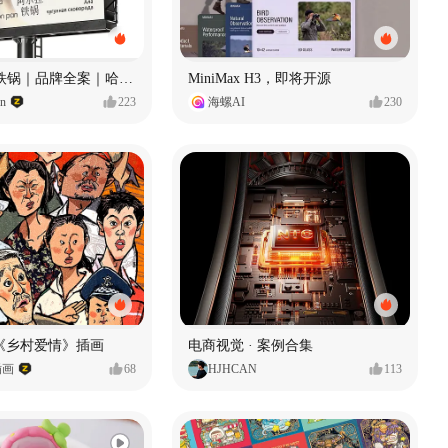
Ala 阿尔拉-铁锅｜品牌全案｜哈尔滨
MiniMax H3，即将开源
gn
223
海螺AI
230
《乡村爱情》插画
电商视觉 · 案例合集
插画
68
HJHCAN
113