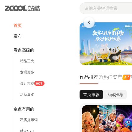
站酷ZCOOL 
首页
发布
看点高级的
站酷三火
发现更多
作品推荐
热门资产
设计大赛
HOT
首页推荐
为你推荐
活动展览
拿点有用的
私房提示词
精选Skill