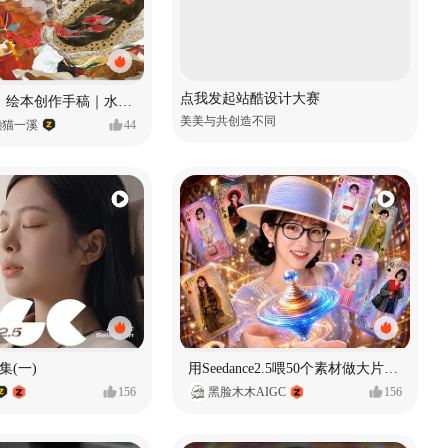
点我发起站酷设计大赛
《格萨尔王》绘本创作手稿｜水彩墨韵下的史诗回响
美美与共创造不同
懒猫一溪
44
集(一)
用Seedance2.5喂50个素材做大片（实操干货）
156
黑脸木木AIGC
156