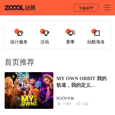
登录 / 注册
下载APP
设计服务
活动
赛事
站酷海洛
首页推荐
MY OWN ORBIT 我的
轨道，我的定义
#MVLAND嘻哈狂欢派
BOOV半格
对
1187
122