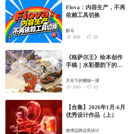
Flova：内容生产，不再
依赖工具切换
黯马
899
30
《格萨尔王》绘本创作
手稿｜水彩墨韵下的史
诗回响
月光下的懒猫一溪
690
33
【合集】2026年1月-6月
优秀设计作品（上）
微博品牌运营设计