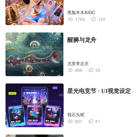
黑脸木木AIGC
1704
143
醒狮与龙舟
尤里李志关
698
33
星光电竞节 · UI视觉设定
我石头呢
821
61