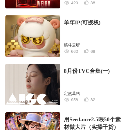
420
38
羊年IP(可授权)
筋斗云呀
662
68
8月份TVC合集(一)
定然葛格
958
82
用Seedance2.5喂50个素
材做大片（实操干货）