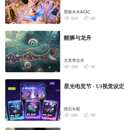
黑脸木木AIGC
829
69
醒狮与龙舟
尤里李志关
492
32
星光电竞节 · UI视觉设定
我石头呢
680
59