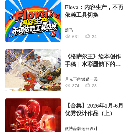
Flova：内容生产，不再
依赖工具切换
黯马
631
24
《格萨尔王》绘本创作
手稿｜水彩墨韵下的史
诗回响
月光下的懒猫一溪
374
28
【合集】2026年1月-6月
优秀设计作品（上）
微博品牌运营设计