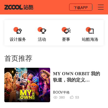
登录 / 注册
下载APP
设计服务
活动
赛事
站酷海洛
首页推荐
MY OWN ORBIT 我的
轨道，我的定义
#MVLAND嘻哈狂欢派
BOOV半格
对
380
53