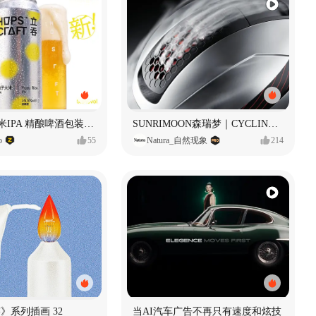
立吞 柚子大米IPA 精酿啤酒包装设计
SUNRIMOON森瑞梦｜CYCLING HELMET CG｜气动骑行头盔
o
55
Natura_自然现象
214
痕迹》系列插画 32
当AI汽车广告不再只有速度和炫技