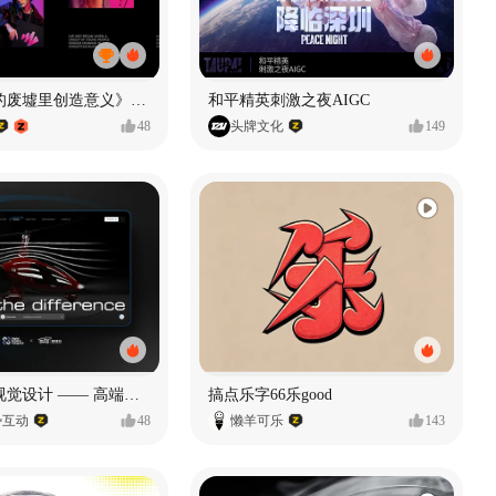
《在被遗忘的废墟里创造意义》#MVLAND嘻哈狂欢派对
和平精英刺激之夜AIGC
48
头牌文化
149
奥捷龙官网视觉设计 —— 高端网站建设
搞点乐字66乐good
势互动
48
懒羊可乐
143