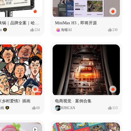
Ala 阿尔拉-铁锅｜品牌全案｜哈尔滨
MiniMax H3，即将开源
gn
224
海螺AI
230
《乡村爱情》插画
电商视觉 · 案例合集
插画
68
HJHCAN
113