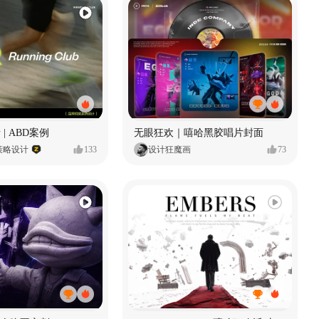
 | ABD案例
无眼狂欢｜嘻哈黑胶唱片封面
策略设计
133
设计狂魔画
73