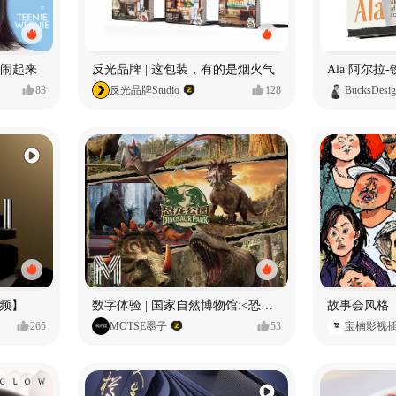
小熊闹起来
反光品牌 | 这包装，有的是烟火气
83
反光品牌Studio
128
BucksDesi
频】
数字体验 | 国家自然博物馆:<恐龙公园>沉浸特展
故事会风格
265
MOTSE墨子
53
宝楠影视