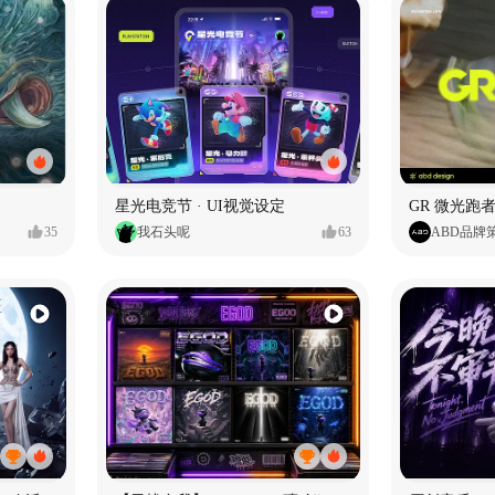
星光电竞节 · UI视觉设定
GR 微光跑者
35
我石头呢
63
ABD品牌