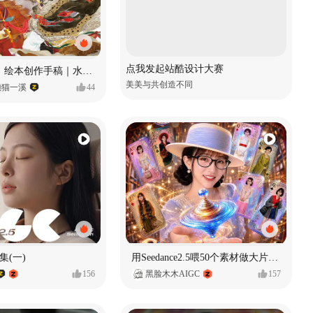
点我发起站酷设计大赛
《格萨尔王》绘本创作手稿｜水彩墨韵下的史诗回响
美美与共创造不同
懒猫一溪
44
集(一)
用Seedance2.5喂50个素材做大片（实操干货）
156
黑脸木木AIGC
157