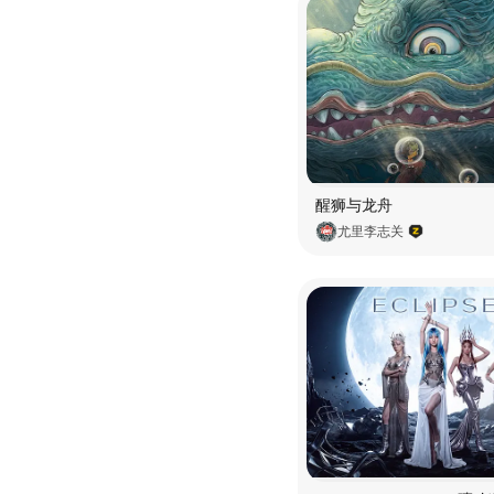
醒狮与龙舟
尤里李志关