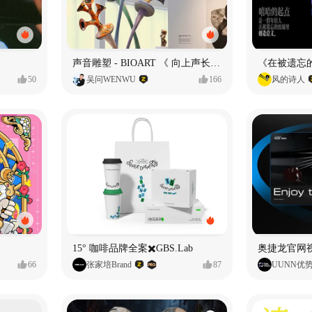
声音雕塑 - BIOART 《 向上声长 》
50
吴问WENWU
166
风的诗人
15° 咖啡品牌全案✖️GBS.Lab
66
张家培Brand
87
UUNN优