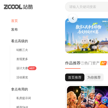
站酷ZCOOL 
首页
发布
看点高级的
站酷三火
发现更多
作品推荐
热门资产
设计大赛
HOT
首页推荐
为你推荐
活动展览
拿点有用的
私房提示词
精选Skill