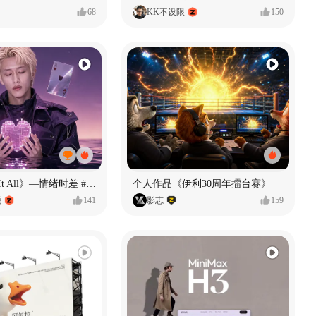
68
KK不设限
150
《If U Want It All》—情绪时差 #MVLAND嘻哈狂欢派对
个人作品《伊利30周年擂台赛》
尧
141
影志
159