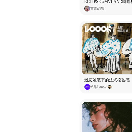
雪青幻想
迷恋她笔下的法式松弛感
站酷Loook