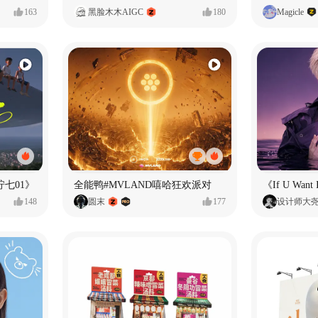
163
黑脸木木AIGC
180
Magicle
七01》
全能鸭#MVLAND嘻哈狂欢派对
148
圆末
177
设计师大