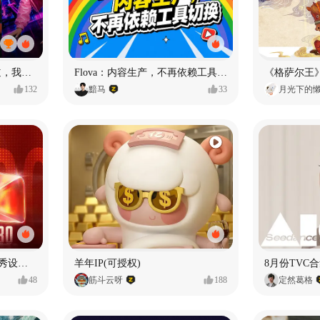
MY OWN ORBIT 我的轨道，我的定义#MVLAND嘻哈狂欢派对
Flova：内容生产，不再依赖工具切换
132
黯马
33
月光下的
【合集】2026年1月-6月优秀设计作品（上）
羊年IP(可授权)
8月份TVC合
48
筋斗云呀
188
定然葛格