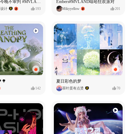
原创音乐MV今晚不审判 #MVLAND嘻哈狂欢派对
Embers#MVLAND嘻哈狂欢派对
P设计
193
Mikyyellow
201
🌳
夏日彩色的梦
142
茶叶蛋有点烫
70