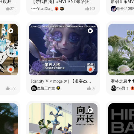
ECLIPSE #MVLAND嘻哈狂欢派对 女团MV
【寻找自我】#MVLAND嘻哈狂欢派对
274
YuanDian_
162
卷云品牌I
Identity V × moge.tv | 【虚妄杰作时装】“小女孩”
潜林之息🌳
172
魔格工作室
36
Yea野了