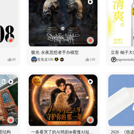
骸光·永夜思想者手办模型
68
香蕉皮109
149
pigeonstudi
置结构
一条看哭了的AI韩剧❄️看懂AI短剧出海全流程
2026 ·《