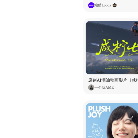
站酷Loook
原创AI潮汕动画影片《咸柠
一个我AME