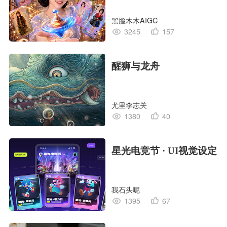
黑脸木木AIGC
3245
157
醒狮与龙舟
尤里李志关
1380
40
星光电竞节 · UI视觉设定
我石头呢
1395
67