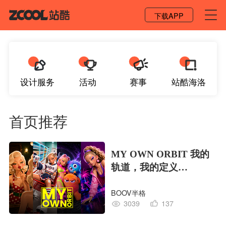
登录 / 注册
下载APP
设计服务
活动
赛事
站酷海洛
首页推荐
MY OWN ORBIT 我的
轨道，我的定义
#MVLAND嘻哈狂欢派
BOOV半格
对
3039
137