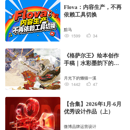
Flova：内容生产，不再
依赖工具切换
黯马
1599
34
《格萨尔王》绘本创作
手稿｜水彩墨韵下的史
诗回响
月光下的懒猫一溪
1442
47
【合集】2026年1月-6月
优秀设计作品（上）
微博品牌运营设计