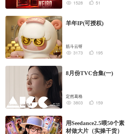
1528
51
羊年IP(可授权)
筋斗云呀
3173
195
8月份TVC合集(一)
定然葛格
3803
159
用Seedance2.5喂50个素
材做大片（实操干货）