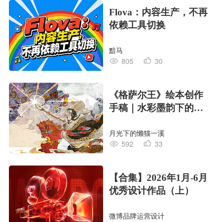
Flova：内容生产，不再
依赖工具切换
黯马
805
30
《格萨尔王》绘本创作
手稿｜水彩墨韵下的史
诗回响
月光下的懒猫一溪
592
33
【合集】2026年1月-6月
优秀设计作品（上）
微博品牌运营设计