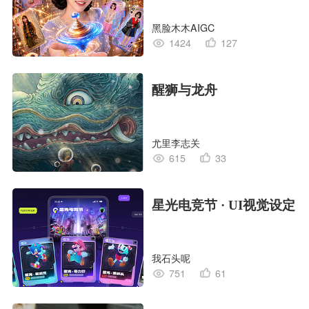
黑脸木木AIGC
1424
127
醒狮与龙舟
尤里李志关
615
33
星光电竞节 · UI视觉设定
我石头呢
751
61