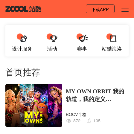
登录 / 注册
下载APP
设计服务
活动
赛事
站酷海洛
首页推荐
MY OWN ORBIT 我的
轨道，我的定义
#MVLAND嘻哈狂欢派
BOOV半格
对
872
105