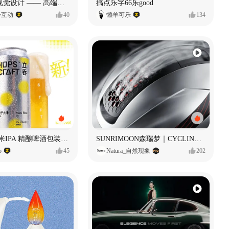
奥捷龙官网视觉设计 —— 高端网站建设
搞点乐字66乐good
势互动
40
懒羊可乐
134
立吞 柚子大米IPA 精酿啤酒包装设计
SUNRIMOON森瑞梦｜CYCLING HELMET CG｜气动骑行头盔
o
45
Natura_自然现象
202