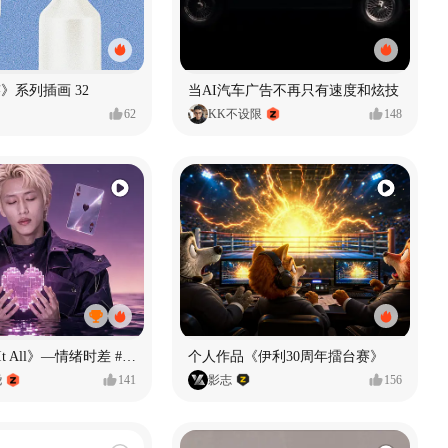
痕迹》系列插画 32
当AI汽车广告不再只有速度和炫技
62
KK不设限
148
《If U Want It All》—情绪时差 #MVLAND嘻哈狂欢派对
个人作品《伊利30周年擂台赛》
尧
141
影志
156