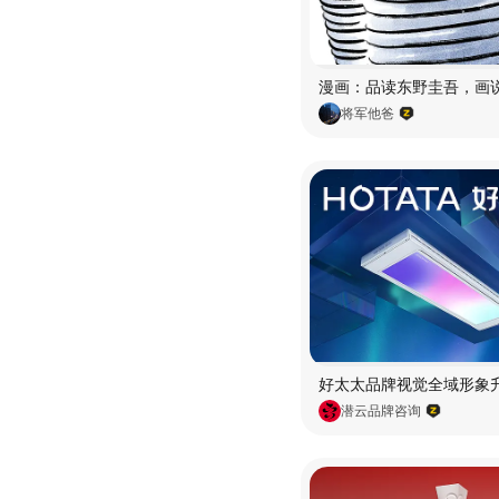
将军他爸
潜云品牌咨询