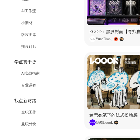
AI工作流
小素材
EGOD：黑胶封面【寻找
版权图库
YuanDian_
找设计师
学点真干货
AI实战指南
专业课程
找点新财路
全职工作
迷恋她笔下的法式松弛感
站酷Loook
兼职外快