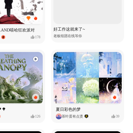
好工作这就来了~
MVLAND嘻哈狂欢派对
老板组团在线等你
178
🌳
夏日彩色的梦
126
茶叶蛋有点烫
39