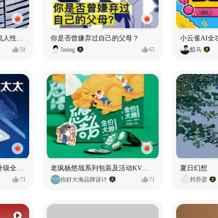
漫画：品读东野圭吾，画说人性百态
你是否曾嫌弃过自己的父母？
小云雀AI全
59
5ming
65
黯马
好太太品牌视觉全域形象升级全案【潜云品牌】
老疯杨悠哉系列包装及活动KV设计
夏日幻想
73
你好大海品牌设计
71
邦乔彦