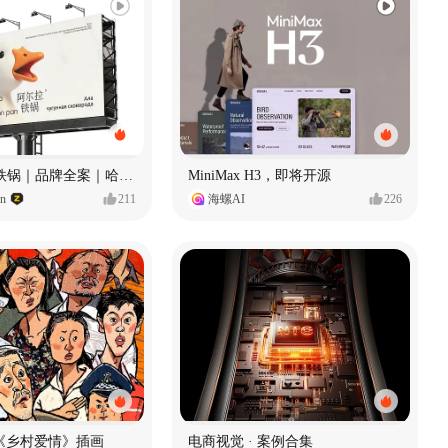
Ala 阿尔拉-铁锅｜品牌全案｜哈尔滨
MiniMax H3，即将开源
gn
211
海螺AI
226
《乡村爱情》插画
电商视觉 · 案例合集