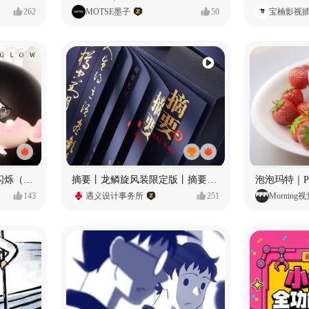
262
MOTSE墨子
50
宝楠影视
愿每个人都能保持小小的闪烁（IP可授权）
摘要丨龙鳞旋风装限定版丨摘要的比赛里 看谁卷s谁！
143
遇义设计事务所
251
Morning