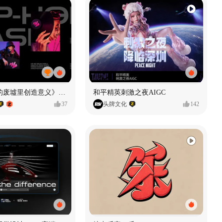
《在被遗忘的废墟里创造意义》#MVLAND嘻哈狂欢派对
和平精英刺激之夜AIGC
37
头牌文化
142