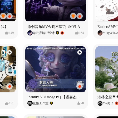
自我】
原创音乐MV今晚不审判 #MVLAND嘻哈狂欢派对
Embers#
149
卷云品牌IP设计
164
Mikyyellow
Identity V × moge.tv | 【虚妄杰作时装】“小女孩”
潜林之息🌳
151
魔格工作室
28
Yea野了