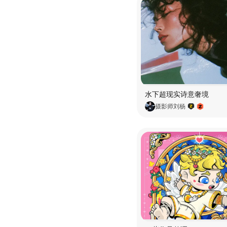
水下超现实诗意奢境
摄影师刘杨