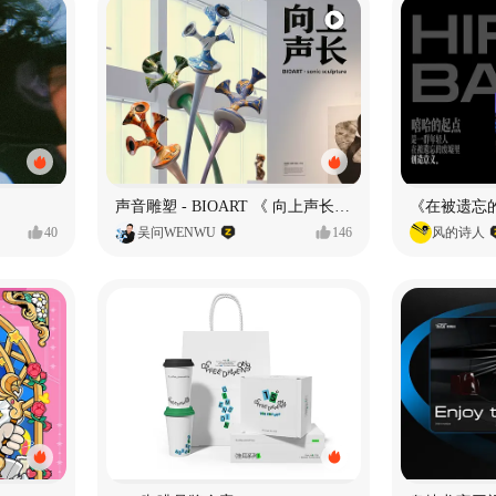
声音雕塑 - BIOART 《 向上声长 》
40
吴问WENWU
146
风的诗人