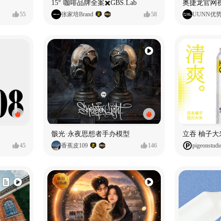
15° 咖啡品牌全案✖️GBS.Lab
55
张家培Brand
58
UUNN优
骸光·永夜思想者手办模型
45
香蕉皮109
146
pigeonstudi