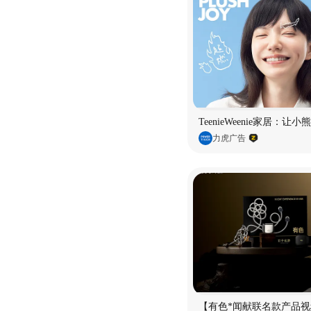
TeenieWeenie家居：让
力虎广告
【有色*闻献联名款产品视