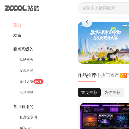
站酷ZCOOL 
首页
发布
看点高级的
站酷三火
发现更多
作品推荐
热门资产
设计大赛
HOT
首页推荐
为你推荐
活动展览
拿点有用的
私房提示词
精选Skill