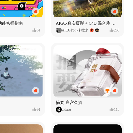
功能实操指南
AIGC-真实摄影 + C4D 混合质 能让 AI 产品图更好吗?
51
AICG的小卡拉米
260
摘要-唐宫久酒
91
didaso
115