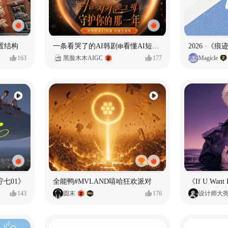
置结构
一条看哭了的AI韩剧❄️看懂AI短剧出海全流程
2026 ·《
163
黑脸木木AIGC
177
Magicle
七01》
全能鸭#MVLAND嘻哈狂欢派对
143
圆末
176
设计师大