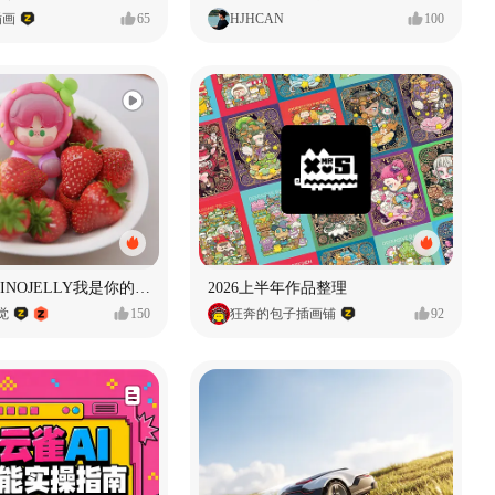
插画
65
HJHCAN
100
泡泡玛特｜PINOJELLY我是你的娃娃系列
2026上半年作品整理
视觉
150
狂奔的包子插画铺
92