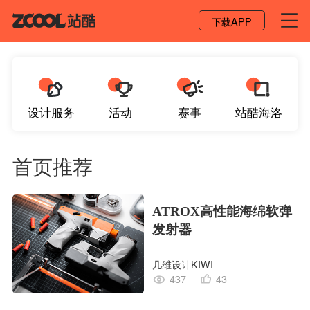
登录 / 注册
下载APP
设计服务
活动
赛事
站酷海洛
首页推荐
ATROX高性能海绵软弹
发射器
几维设计KIWI
437
43