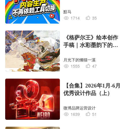
黯马
1714
35
《格萨尔王》绘本创作
手稿｜水彩墨韵下的史
诗回响
月光下的懒猫一溪
1555
47
【合集】2026年1月-6月
优秀设计作品（上）
微博品牌运营设计
1639
51