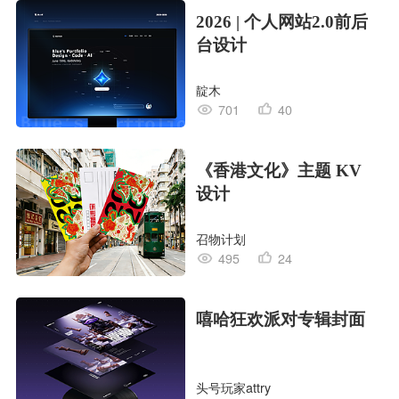
2026 | 个人网站2.0前后
台设计
靛木
701
40
《香港文化》主题 KV
设计
召物计划
495
24
嘻哈狂欢派对专辑封面
头号玩家attry