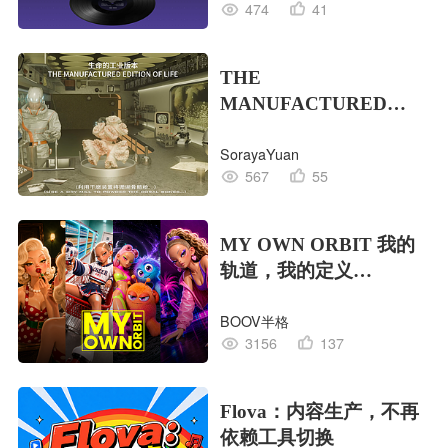
474
41
THE
MANUFACTURED
EDITION OF LIFE生命
SorayaYuan
的工业版本
567
55
MY OWN ORBIT 我的
轨道，我的定义
#MVLAND嘻哈狂欢派
BOOV半格
对
3156
137
Flova：内容生产，不再
依赖工具切换