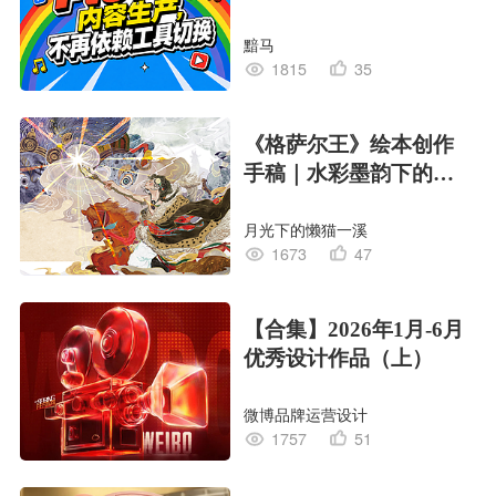
黯马
1815
35
《格萨尔王》绘本创作
手稿｜水彩墨韵下的史
诗回响
月光下的懒猫一溪
1673
47
【合集】2026年1月-6月
优秀设计作品（上）
微博品牌运营设计
1757
51