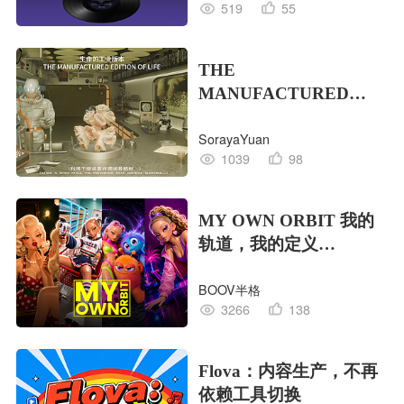
519
55
THE
MANUFACTURED
EDITION OF LIFE生命
SorayaYuan
的工业版本
1039
98
MY OWN ORBIT 我的
轨道，我的定义
#MVLAND嘻哈狂欢派
BOOV半格
对
3266
138
Flova：内容生产，不再
依赖工具切换