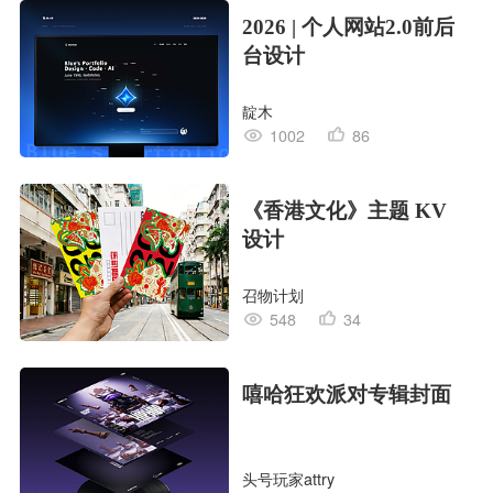
2026 | 个人网站2.0前后
台设计
靛木
1002
86
《香港文化》主题 KV
设计
召物计划
548
34
嘻哈狂欢派对专辑封面
头号玩家attry