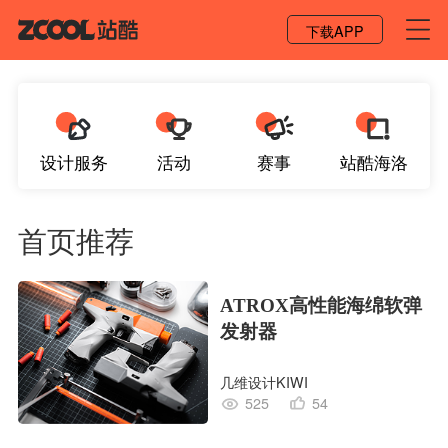
登录 / 注册
下载APP
设计服务
活动
赛事
站酷海洛
首页推荐
ATROX高性能海绵软弹
发射器
几维设计KIWI
525
54