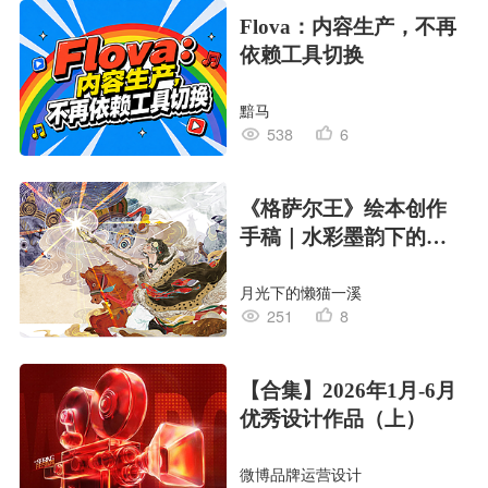
Flova：内容生产，不再
依赖工具切换
黯马
538
6
《格萨尔王》绘本创作
手稿｜水彩墨韵下的史
诗回响
月光下的懒猫一溪
251
8
【合集】2026年1月-6月
优秀设计作品（上）
微博品牌运营设计