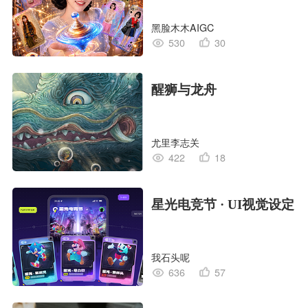
黑脸木木AIGC
530
30
醒狮与龙舟
尤里李志关
422
18
星光电竞节 · UI视觉设定
我石头呢
636
57