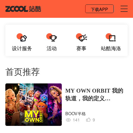
登录 / 注册
下载APP
设计服务
活动
赛事
站酷海洛
首页推荐
MY OWN ORBIT 我的
轨道，我的定义
#MVLAND嘻哈狂欢派
BOOV半格
对
141
9