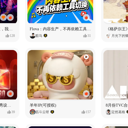
MY OWN ORBIT 我的轨道，我的定义#MVLAND嘻哈狂欢派对
Flova：内容生产，不再依赖工具切换
128
黯马
31
月光下的
【合集】2026年1月-6月优秀设计作品（上）
羊年IP(可授权)
8月份TVC合
39
筋斗云呀
157
定然葛格