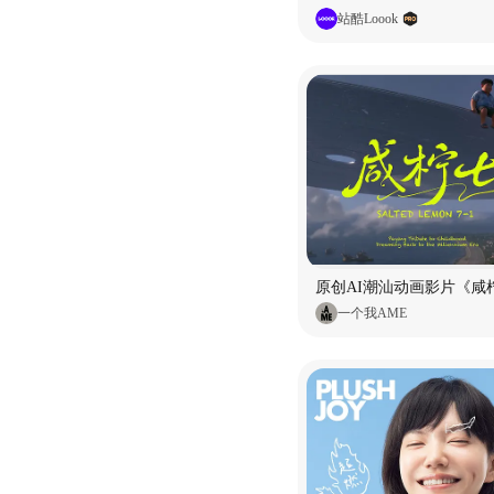
站酷Loook
原创AI潮汕动画影片《咸柠
一个我AME