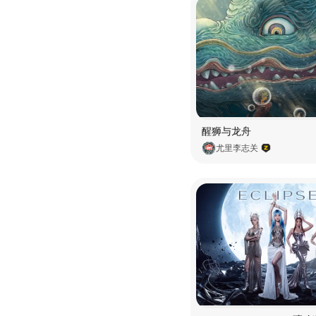
醒狮与龙舟
尤里李志关