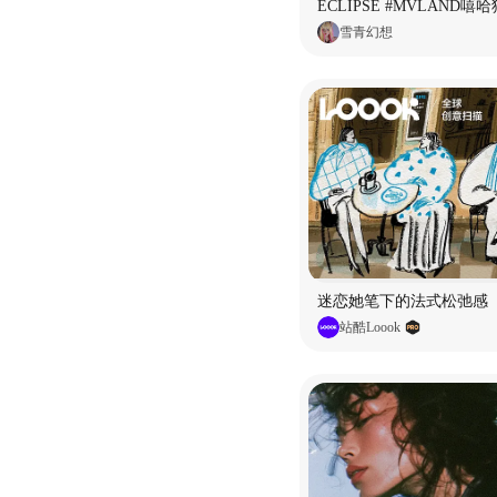
雪青幻想
迷恋她笔下的法式松弛感
站酷Loook