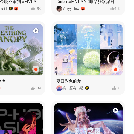
原创音乐MV今晚不审判 #MVLAND嘻哈狂欢派对
Embers#MVLAND嘻哈狂欢派对
P设计
193
Mikyyellow
199
🌳
夏日彩色的梦
139
茶叶蛋有点烫
68