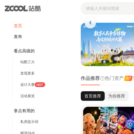
站酷ZCOOL 
首页
发布
看点高级的
站酷三火
发现更多
作品推荐
热门资产
设计大赛
HOT
首页推荐
为你推荐
活动展览
拿点有用的
私房提示词
精选Skill