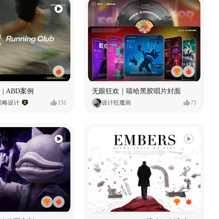
 | ABD案例
无眼狂欢｜嘻哈黑胶唱片封面
策略设计
131
设计狂魔画
71