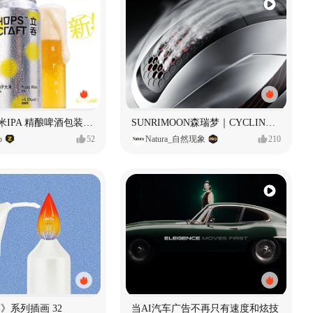
立吞 柚子大米IPA 精酿啤酒包装设计
SUNRIMOON森瑞梦｜CYCLING HELMET CG｜气动骑行头盔
o
52
Natura_自然现象
210
痕迹》系列插画 32
当AI汽车广告不再只有速度和炫技