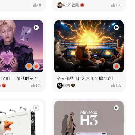
68
KK不设限
150
《If U Want It All》—情绪时差 #MVLAND嘻哈狂欢派对
个人作品《伊利30周年擂台赛》
尧
141
影志
159