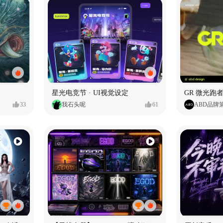
星光电竞节 · UI视觉设定
GR 微光跑者
33
我石头呢
61
ABD品牌