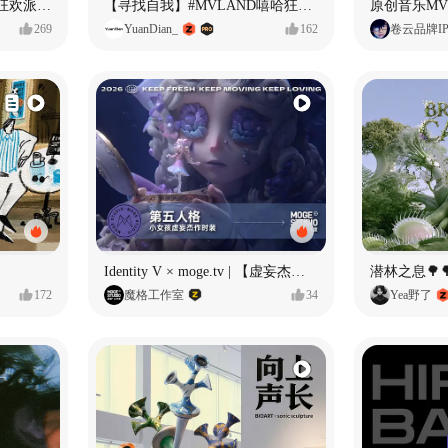
ECLIPSE #MVLAND嘻哈狂欢派对 女团MV
【寻找自我】#MVLAND嘻哈狂欢派对
269
YuanDian_
162
卷云品牌I
Identity V × moge.tv | 【虚妄杰作时装】“小女孩”
潜林之息🌳
172
魔格工作室
34
Yea野了