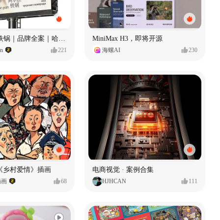
Ala 阿尔拉-铁锅｜品牌全案｜哈尔滨
MiniMax H3，即将开源
gn
221
海螺AI
230
《乡村爱情》插画
电商视觉 · 案例合集
插画
68
HJHCAN
111