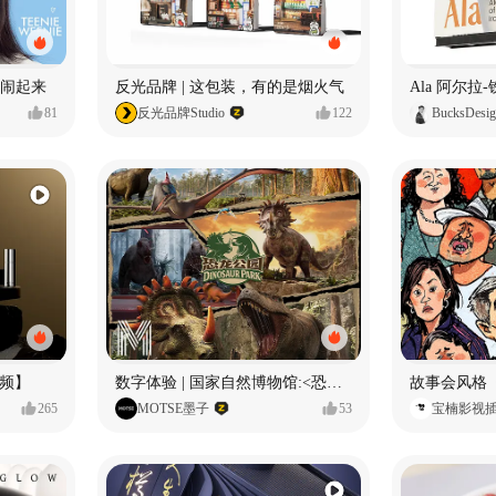
小熊闹起来
反光品牌 | 这包装，有的是烟火气
81
反光品牌Studio
122
BucksDesi
频】
数字体验 | 国家自然博物馆:<恐龙公园>沉浸特展
故事会风格
265
MOTSE墨子
53
宝楠影视