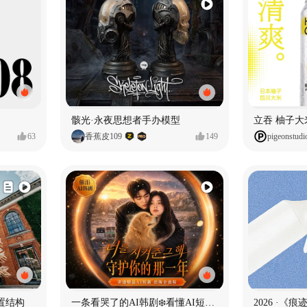
骸光·永夜思想者手办模型
63
香蕉皮109
149
pigeonstudi
置结构
一条看哭了的AI韩剧❄️看懂AI短剧出海全流程
2026 ·《