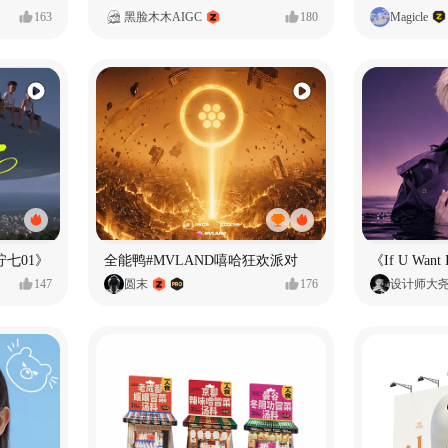
163
黑脸木木AIGC
180
Magicle
七01》
全能鸭#MVLAND嘻哈狂欢派对
147
圆末
176
设计师大