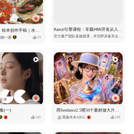
Kanzi引擎课程：车载HMI开发从入门到精通
《格萨尔王》绘本创作手稿｜水彩墨韵下的史诗回响
官方量产团队直接授课，学完即具备车企项目上岗能力
懒猫一溪
33
集(一)
用Seedance2.5喂50个素材做大片（实操干货）
145
黑脸木木AIGC
149