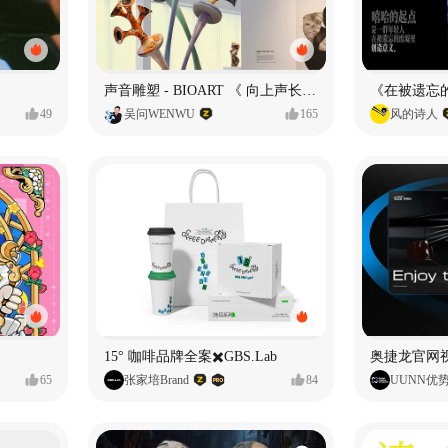
声音雕塑 - BIOART 《 向上声长 》
49
吴问WENWU
165
风的诗人
15° 咖啡品牌全案✖️GBS.Lab
65
张家培Brand
84
UUNN优