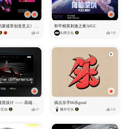
《在被遗忘的废墟里创造意义》#MVLAND嘻哈狂欢派对
和平精英刺激之夜AIGC
44
头牌文化
149
奥捷龙官网视觉设计 —— 高端网站建设
搞点乐字66乐good
势互动
47
懒羊可乐
142