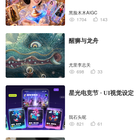
黑脸木木AIGC
1704
143
醒狮与龙舟
尤里李志关
698
33
星光电竞节 · UI视觉设定
我石头呢
821
61