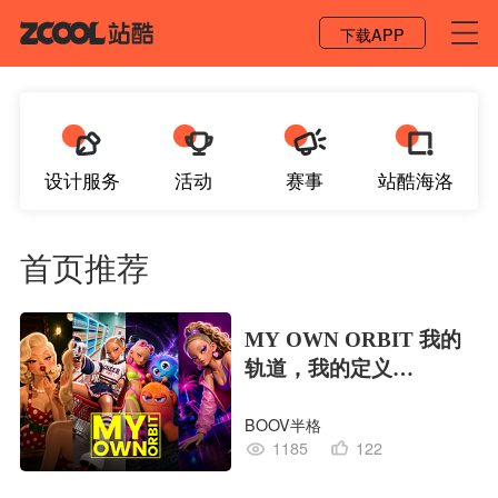
登录 / 注册
下载APP
设计服务
活动
赛事
站酷海洛
首页推荐
MY OWN ORBIT 我的
轨道，我的定义
#MVLAND嘻哈狂欢派
BOOV半格
对
1185
122