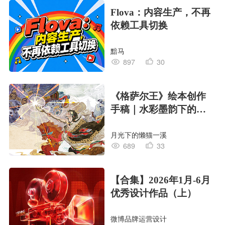
Flova：内容生产，不再
依赖工具切换
黯马
897
30
《格萨尔王》绘本创作
手稿｜水彩墨韵下的史
诗回响
月光下的懒猫一溪
689
33
【合集】2026年1月-6月
优秀设计作品（上）
微博品牌运营设计