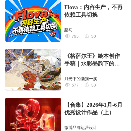
Flova：内容生产，不再
依赖工具切换
黯马
795
30
《格萨尔王》绘本创作
手稿｜水彩墨韵下的史
诗回响
月光下的懒猫一溪
577
33
【合集】2026年1月-6月
优秀设计作品（上）
微博品牌运营设计