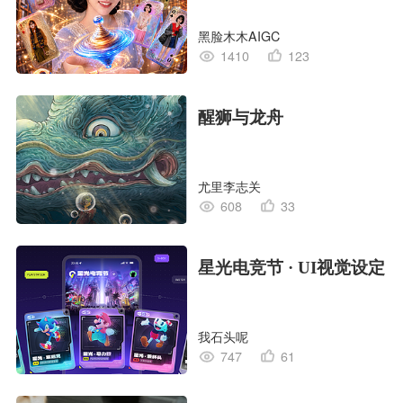
黑脸木木AIGC
1410
123
醒狮与龙舟
尤里李志关
608
33
星光电竞节 · UI视觉设定
我石头呢
747
61