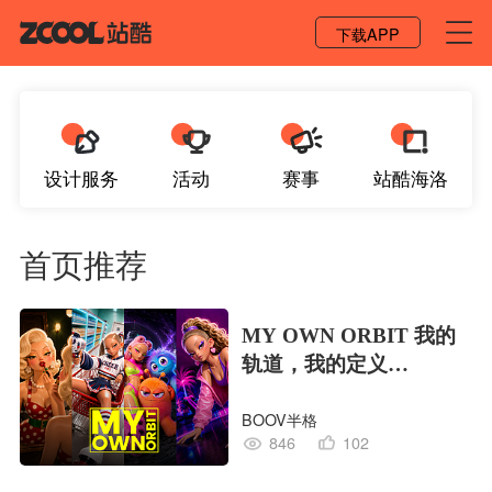
登录 / 注册
下载APP
设计服务
活动
赛事
站酷海洛
首页推荐
MY OWN ORBIT 我的
轨道，我的定义
#MVLAND嘻哈狂欢派
BOOV半格
对
846
102